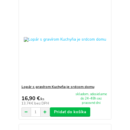
Lopár s gravírom Kuchyňa je srdcom domu
skladom, odosielame
16,90 €
do 24-48h cez
/
ks
pracovné dni
13,74 €
bez DPH
Pridať do košíka