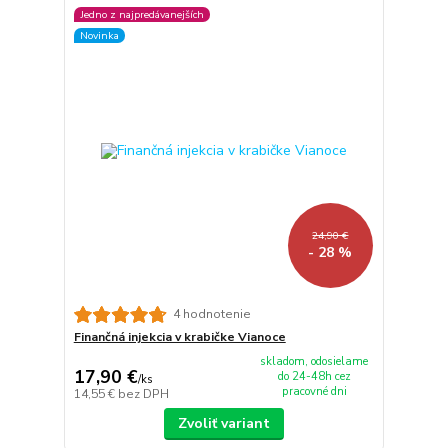
Jedno z najpredávanejších
Novinka
24,90 €
- 28 %
4 hodnotenie
Finančná injekcia v krabičke Vianoce
skladom, odosielame
17,90 €
do 24-48h cez
/
ks
pracovné dni
14,55 €
bez DPH
Zvoliť variant