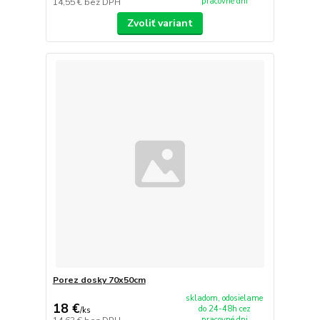
pracovné dni
14,55 €
bez DPH
Zvoliť variant
Porez dosky 70x50cm
skladom, odosielame
18 €
do 24-48h cez
/
ks
pracovné dni