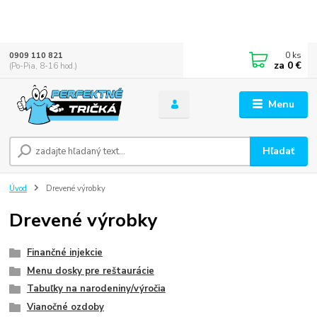
0
ks
0909 110 821
za
0 €
(Po-Pia, 8-16 hod.)
Menu
Hľadať
Úvod
Drevené výrobky
Drevené výrobky
Finančné injekcie
Menu dosky pre reštaurácie
Tabuľky na narodeniny/výročia
Vianočné ozdoby