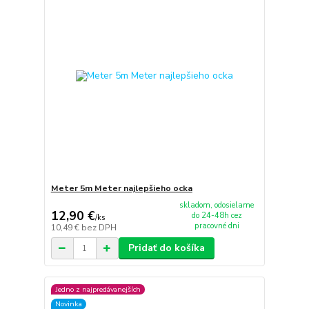
Meter 5m Meter najlepšieho ocka
skladom, odosielame
12,90 €
do 24-48h cez
/
ks
pracovné dni
10,49 €
bez DPH
Pridať do košíka
Jedno z najpredávanejších
Novinka