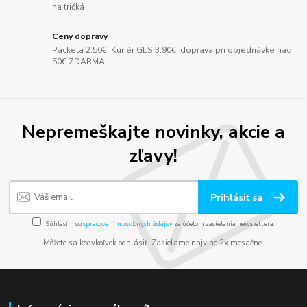
na tričká
Ceny dopravy
Packeta 2.50€, Kuriér GLS 3.90€, doprava pri objednávke nad
50€ ZDARMA!
Nepremeškajte novinky, akcie a
zľavy!
Prihlásiť sa
Súhlasím so
spracovaním osobných údajov
za účelom zasielania newslettera.
Môžete sa kedykoľvek odhlásiť. Zasielame najviac 2x mesačne.