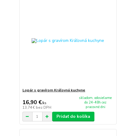
Lopár s gravírom Kráľovná kuchyne
skladom, odosielame
16,90 €
do 24-48h cez
/
ks
pracovné dni
13,74 €
bez DPH
Pridať do košíka