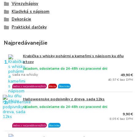
Výrezy/nápisy
Kladivká s nápisom
Dekorácie
Praktické darčeky
Najpredávanejšie
Krabička s whisky pohármi a kameňmi s nápisom ku dňu
1.
otcov
skladom, odosielame do 24-48h cez pracovné dni
sada na whisky
49,90 €
40,57 € bez DPH
Jedno z najpredávanejších
Akcia
Novinka
Halloweenske podpivníky z dreva, sada 12ks
2.
skladom, odosielame do 24-48h cez pracovné dni
9,90 €
8,05 € bez DPH
Jedno z najpredávanejších
Novinka