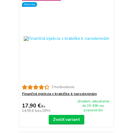
Novinka
3 hodnotenie
Finančná injekcia v krabičke k narodeninám
skladom, odosielame
17,90 €
do 24-48h cez
/
ks
pracovné dni
14,55 €
bez DPH
Zvoliť variant