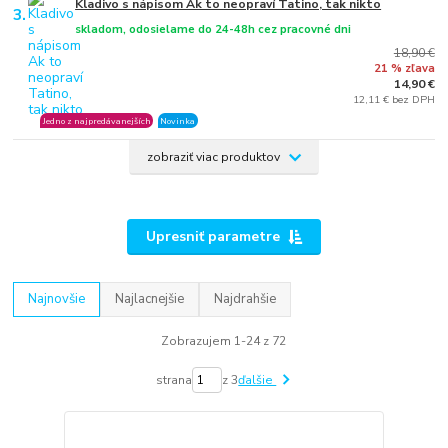
Kladivo s nápisom Ak to neopraví Tatino, tak nikto
3.
skladom, odosielame do 24-48h cez pracovné dni
18,90 €
21 % zľava
14,90 €
12,11 € bez DPH
Jedno z najpredávanejších
Novinka
zobraziť viac produktov
Upresniť parametre
Najnovšie
Najlacnejšie
Najdrahšie
Zobrazujem 1-24 z 72
strana
z 3
ďalšie