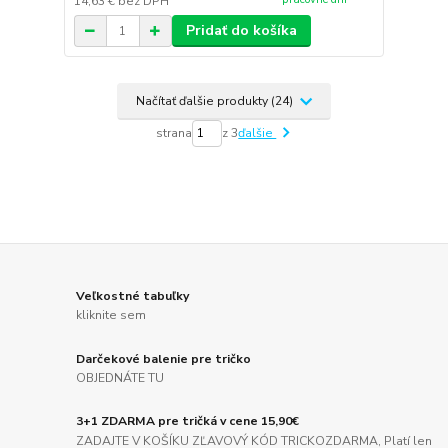
14,63 €
bez DPH
Pridať do košíka
Načítať ďalšie produkty (24)
strana
z 3
ďalšie
Veľkostné tabuľky
kliknite sem
Darčekové balenie pre tričko
OBJEDNÁTE TU
3+1 ZDARMA pre tričká v cene 15,90€
ZADAJTE V KOŠÍKU ZĽAVOVÝ KÓD TRICKOZDARMA, Platí len