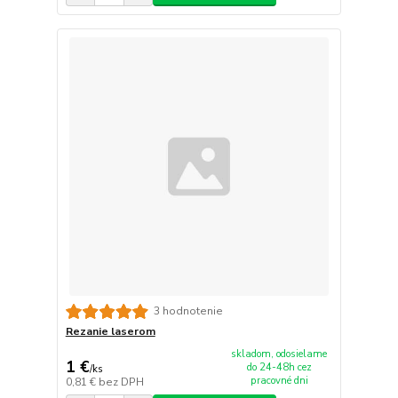
3 hodnotenie
Rezanie laserom
skladom, odosielame
1 €
do 24-48h cez
/
ks
pracovné dni
0,81 €
bez DPH