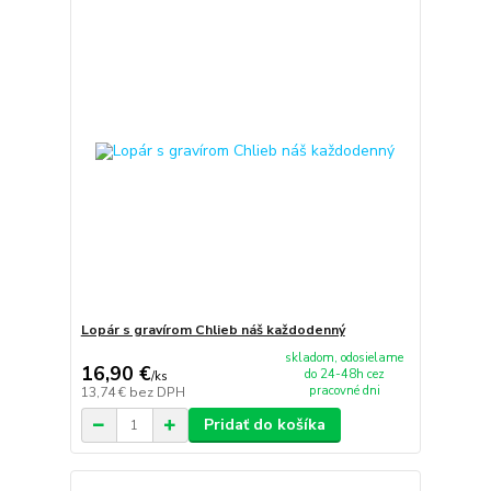
Lopár s gravírom Chlieb náš každodenný
skladom, odosielame
16,90 €
do 24-48h cez
/
ks
pracovné dni
13,74 €
bez DPH
Pridať do košíka