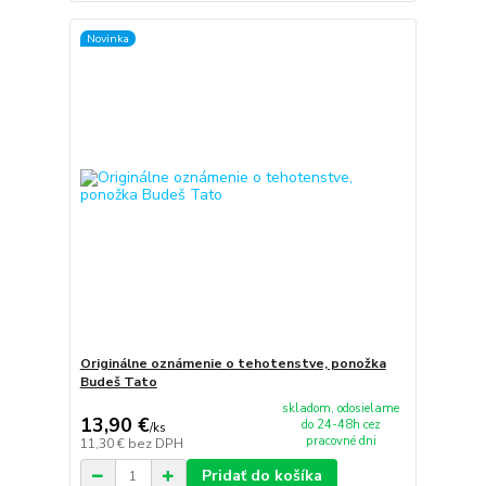
Novinka
Originálne oznámenie o tehotenstve, ponožka
Budeš Tato
skladom, odosielame
13,90 €
do 24-48h cez
/
ks
pracovné dni
11,30 €
bez DPH
Pridať do košíka