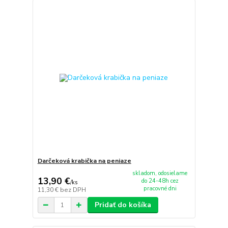
Darčeková krabička na peniaze
skladom, odosielame
13,90 €
do 24-48h cez
/
ks
pracovné dni
11,30 €
bez DPH
Pridať do košíka