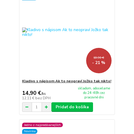
18,90 €
- 21 %
Kladivo s nápisom Ak to neopraví Jožko tak nikto!
skladom, odosielame
14,90 €
do 24-48h cez
/
ks
pracovné dni
12,11 €
bez DPH
Pridať do košíka
Jedno z najpredávanejších
Novinka