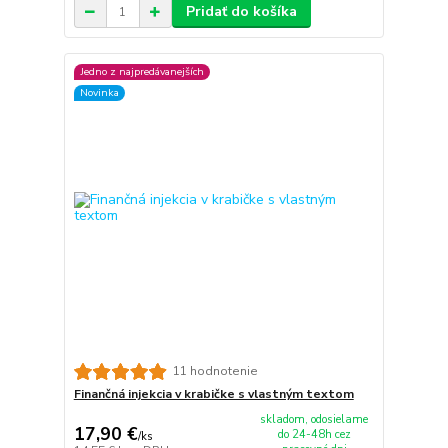
Pridať do košíka
Jedno z najpredávanejších
Novinka
11 hodnotenie
Finančná injekcia v krabičke s vlastným textom
skladom, odosielame
17,90 €
do 24-48h cez
/
ks