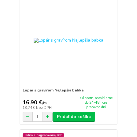
Lopár s gravírom Najlepšia babka
skladom, odosielame
16,90 €
do 24-48h cez
/
ks
pracovné dni
13,74 €
bez DPH
Pridať do košíka
Jedno z najpredávanejších