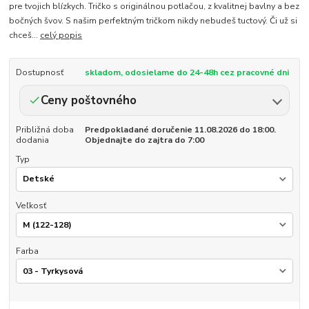
pre tvojich blízkych. Tričko s originálnou potlačou, z kvalitnej bavlny a bez
bočných švov. S našim perfektným tričkom nikdy nebudeš tuctový. Či už si
chceš...
celý popis
Dostupnosť
skladom, odosielame do 24-48h cez pracovné dni
Ceny poštovného
Približná doba
Predpokladané doručenie 11.08.2026 do 18:00.
dodania
Objednajte do zajtra do 7:00
Typ
Veľkosť
Farba