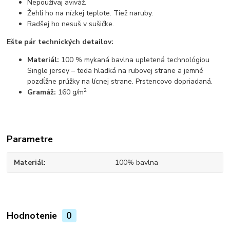
Nepoužívaj aviváž.
Žehli ho na nízkej teplote. Tiež naruby.
Radšej ho nesuš v sušičke.
Ešte pár technických detailov:
Materiál:
100 % mykaná bavlna upletená technológiou
Single jersey – teda hladká na rubovej strane a jemné
pozdĺžne prúžky na lícnej strane. Prstencovo dopriadaná.
2
Gramáž:
160 g/m
Parametre
Materiál
100% bavlna
Hodnotenie
0