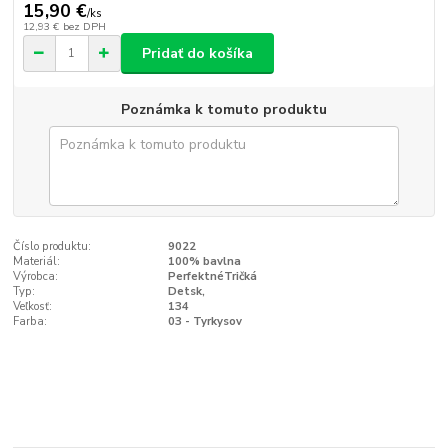
15,90 €
/
ks
12,93 €
bez DPH
Pridať do košíka
Poznámka k tomuto produktu
Číslo produktu:
9022
Materiál:
100% bavlna
Výrobca:
PerfektnéTričká
Typ:
Detsk‚
Veľkosť:
134
Farba:
03 - Tyrkysov