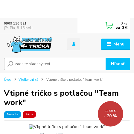
0
ks
0909 110 821
za
0 €
(Po-Pia, 8-16 hod.)
Menu
Hľadať
Úvod
Všetky tričká
Vtipné tričko s potlačou "Team work"
Vtipné tričko s potlačou "Team
work"
19,90 €
Novinka
Akcia
- 20 %