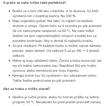
A prečo sú naše tričká také perfektné?
Budeš sa v nich cítiť ako v bavlnke. A to doslova. Sú totiž
vyrobené len z kvalitnej bavlny. Na 100 %.
Majú originálnu potlač. Nie takú, čo nájdeš na každom
druhom e-shope. Okrem toho sa ti nezničia po pár praniach.
Ak ich samozrejme neoperieš na 60 °C. Na naše tričká
tlačíme na tých najmodernejších strojoch a každý kus sa
poriadne kontroluje. Aby si dostal tú najlepšiu kvalitu.
Sú pre všetkých. Pri každom kúsku si môžeš vybrať dámske,
pánske, alebo detské. Od veľkosti S až po 5XL + 4 detské
veľkosti.
Máme aj tvoju obľúbenú farbu. Čierna a biela musia byť, ale
my ich máme samozrejme viac. Napríklad žltú pre tvojho
synovca, alebo mentolovú pre tvoju frajerku.
Nemajú bočné švy. Sú vyrobené v tzv. tubulárnom strihu.
Takže žiadne prekrúcanie po pár praniach.
Ako sa treba o tričko starať?
Ideálne je ručné pranie, alebo ho hoď do práčky na šetrný
program 30 °C. Nezabudni ho pred praním prevrátiť naruby.