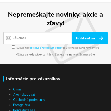
Nepremeškajte novinky, akcie a
zľavy!
Prihlásiť sa
Súhlasím so
spracovaním osobných údajov
za účelom zasielania newslettera.
Môžete sa kedykoľvek odhlásiť. Zasielame najviac 2x mesačne.
Informácie pre zákazníkov
O nás
Ako nakupovať
Obchodné podmienky
Fotogaléria
Kontaktujte nás