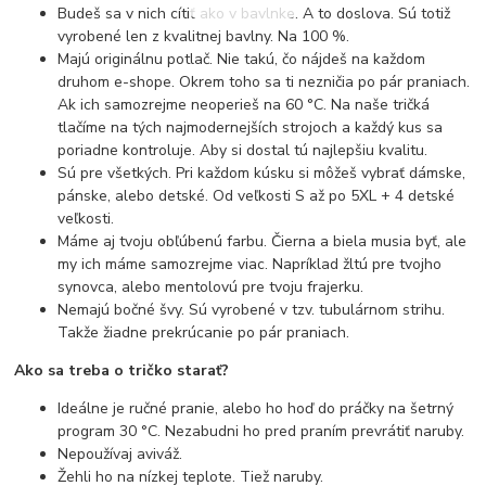
Budeš sa v nich cítiť ako v bavlnke. A to doslova. Sú totiž
vyrobené len z kvalitnej bavlny. Na 100 %.
Majú originálnu potlač. Nie takú, čo nájdeš na každom
druhom e-shope. Okrem toho sa ti nezničia po pár praniach.
Ak ich samozrejme neoperieš na 60 °C. Na naše tričká
tlačíme na tých najmodernejších strojoch a každý kus sa
poriadne kontroluje. Aby si dostal tú najlepšiu kvalitu.
Sú pre všetkých. Pri každom kúsku si môžeš vybrať dámske,
pánske, alebo detské. Od veľkosti S až po 5XL + 4 detské
veľkosti.
Máme aj tvoju obľúbenú farbu. Čierna a biela musia byť, ale
my ich máme samozrejme viac. Napríklad žltú pre tvojho
synovca, alebo mentolovú pre tvoju frajerku.
Nemajú bočné švy. Sú vyrobené v tzv. tubulárnom strihu.
Takže žiadne prekrúcanie po pár praniach.
Ako sa treba o tričko starať?
Ideálne je ručné pranie, alebo ho hoď do práčky na šetrný
program 30 °C. Nezabudni ho pred praním prevrátiť naruby.
Nepoužívaj aviváž.
Žehli ho na nízkej teplote. Tiež naruby.