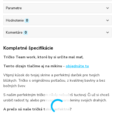
Parametre
Hodnotenie
0
Komentáre
0
Kompletné špecifikácie
Tričko Team work, ktoré by si určite mal mať,
Tento dizajn tlačíme aj na mikinu -
objednáte tu
Vtipný kúsok do tvojej skrine a perfektný darček pre tvojich
blízkych. Tričko s originálnou potlačou, z kvalitnej bavlny a bez
bočných švov.
S našim perfektným tričkom nikdy nebudeš tuctový. Či už si chceš
urobiť radosť ty, alebo prekvapiť na narodeniny svojich drahých.
A prečo sú naše tričká také perfektné?