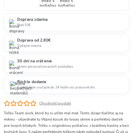
Doprava zdarma
Nad 50€
Doprava od 2.80€
Výdajné miesta
30 dní na vrátenie
okrem personalizovaných produktov
Rýchle dodanie
Expedujeme zvyčajne do 24 hodín cez pracovné dni.
Ohodnotiť produkt
Tričko Team work, ktoré by si určite mal mať, Tento dizajn tlačíme aj na
mikinu - objednáte tu Vtipný kúsok do tvojej skrine a perfektný darček
pre tvojich blízkych. Tričko s originálnou potlačou, z kvalitnej bavlny a bez
bočných švov. S našim perfektným tričkom nikdy nebudeš tuctový. Či už si