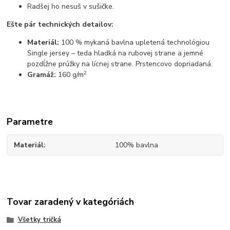
Radšej ho nesuš v sušičke.
Ešte pár technických detailov:
Materiál:
100 % mykaná bavlna upletená technológiou
Single jersey – teda hladká na rubovej strane a jemné
pozdĺžne prúžky na lícnej strane. Prstencovo dopriadaná.
2
Gramáž:
160 g/m
Parametre
Materiál
100% bavlna
Tovar zaradený v kategóriách
Všetky tričká