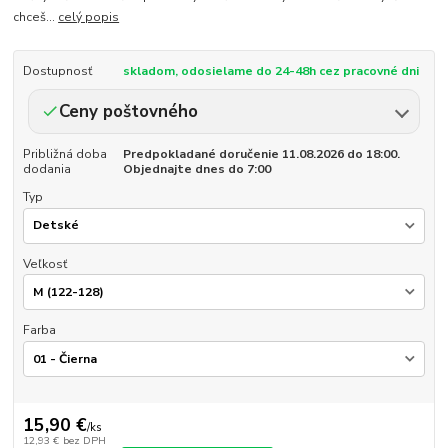
chceš...
celý popis
Dostupnosť
skladom, odosielame do 24-48h cez pracovné dni
Ceny poštovného
Približná doba
Predpokladané doručenie 11.08.2026 do 18:00.
dodania
Objednajte dnes do 7:00
Typ
Veľkosť
Farba
15,90 €
/
ks
12,93 €
bez DPH