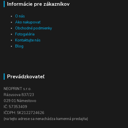
Informácie pre zákazníkov
O nás
Ako nakupovať
Obchodné podmienky
Fotogaléria
Kontaktujte nás
Blog
Prevádzkovateľ
NEOPRINT s.r.o.
Rázusova 837/23
029 01 Námestovo
IČ: 57353409
IČDPH: SK2122724626
(na tejto adrese sa nenachádza kamenná predajňa)