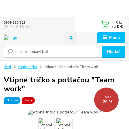
0
ks
0909 110 821
za
0 €
(Po-Pia, 8-16 hod.)
Menu
Hľadať
Úvod
Všetky tričká
Vtipné tričko s potlačou "Team work"
Vtipné tričko s potlačou "Team
work"
19,90 €
Novinka
Akcia
- 20 %