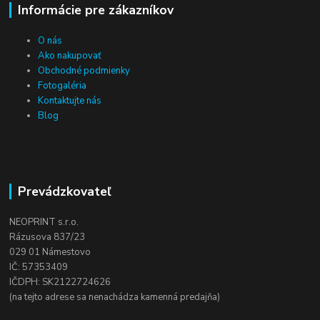
Informácie pre zákazníkov
O nás
Ako nakupovať
Obchodné podmienky
Fotogaléria
Kontaktujte nás
Blog
Prevádzkovateľ
NEOPRINT s.r.o.
Rázusova 837/23
029 01 Námestovo
IČ: 57353409
IČDPH: SK2122724626
(na tejto adrese sa nenachádza kamenná predajňa)