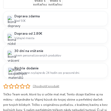
Doprava zdarma
Nad 50€
Doprava od 2.80€
Výdajné miesta
30 dní na vrátenie
okrem personalizovaných produktov
Rýchle dodanie
Expedujeme zvyčajne do 24 hodín cez pracovné dni.
Ohodnotiť produkt
Tričko Team work, ktoré by si určite mal mať, Tento dizajn tlačíme aj na
mikinu - objednáte tu Vtipný kúsok do tvojej skrine a perfektný darček
pre tvojich blízkych. Tričko s originálnou potlačou, z kvalitnej bavlny a bez
bočných švov. S našim perfektným tričkom nikdy nebudeš tuctový. Či už si