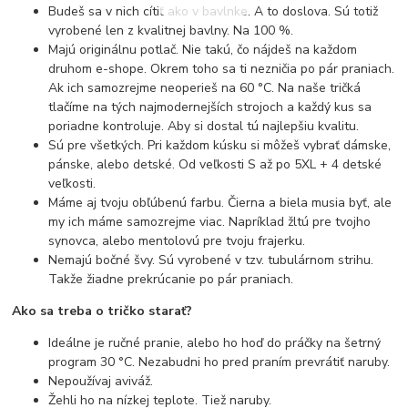
Budeš sa v nich cítiť ako v bavlnke. A to doslova. Sú totiž
vyrobené len z kvalitnej bavlny. Na 100 %.
Majú originálnu potlač. Nie takú, čo nájdeš na každom
druhom e-shope. Okrem toho sa ti nezničia po pár praniach.
Ak ich samozrejme neoperieš na 60 °C. Na naše tričká
tlačíme na tých najmodernejších strojoch a každý kus sa
poriadne kontroluje. Aby si dostal tú najlepšiu kvalitu.
Sú pre všetkých. Pri každom kúsku si môžeš vybrať dámske,
pánske, alebo detské. Od veľkosti S až po 5XL + 4 detské
veľkosti.
Máme aj tvoju obľúbenú farbu. Čierna a biela musia byť, ale
my ich máme samozrejme viac. Napríklad žltú pre tvojho
synovca, alebo mentolovú pre tvoju frajerku.
Nemajú bočné švy. Sú vyrobené v tzv. tubulárnom strihu.
Takže žiadne prekrúcanie po pár praniach.
Ako sa treba o tričko starať?
Ideálne je ručné pranie, alebo ho hoď do práčky na šetrný
program 30 °C. Nezabudni ho pred praním prevrátiť naruby.
Nepoužívaj aviváž.
Žehli ho na nízkej teplote. Tiež naruby.