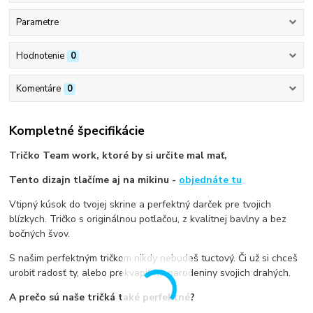
Parametre
Hodnotenie
0
Komentáre
0
Kompletné špecifikácie
Tričko Team work, ktoré by si určite mal mať,
Tento dizajn tlačíme aj na mikinu -
objednáte tu
Vtipný kúsok do tvojej skrine a perfektný darček pre tvojich
blízkych. Tričko s originálnou potlačou, z kvalitnej bavlny a bez
bočných švov.
S našim perfektným tričkom nikdy nebudeš tuctový. Či už si chceš
urobiť radosť ty, alebo prekvapiť na narodeniny svojich drahých.
A prečo sú naše tričká také perfektné?