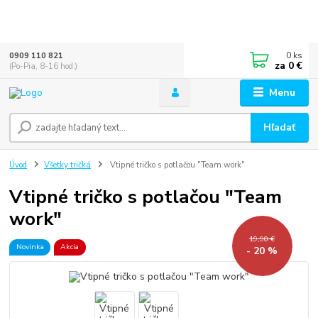
0
ks
0909 110 821
za
0 €
(Po-Pia, 8-16 hod.)
Menu
Hľadať
Úvod
Všetky tričká
Vtipné tričko s potlačou "Team work"
Vtipné tričko s potlačou "Team
work"
19,90 €
Novinka
Akcia
- 20 %