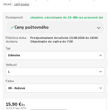
chceš...
celý popis
Dostupnosť
skladom, odosielame do 24-48h cez pracovné dni
Ceny poštovného
Približná doba
Predpokladané doručenie 10.08.2026 do 18:00.
dodania
Objednajte do zajtra do 7:00
Typ
Veľkosť
Farba
15,90 €
/
ks
12,93 €
bez DPH