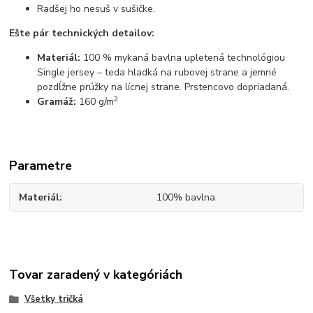
Radšej ho nesuš v sušičke.
Ešte pár technických detailov:
Materiál:
100 % mykaná bavlna upletená technológiou
Single jersey – teda hladká na rubovej strane a jemné
pozdĺžne prúžky na lícnej strane. Prstencovo dopriadaná.
2
Gramáž:
160 g/m
Parametre
Materiál
100% bavlna
Tovar zaradený v kategóriách
Všetky tričká