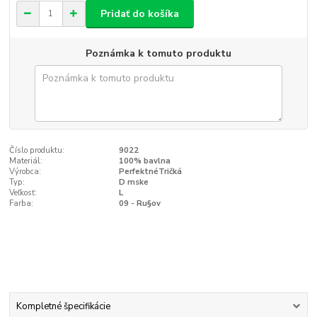
Pridať do košíka
Poznámka k tomuto produktu
Číslo produktu:
9022
Materiál:
100% bavlna
Výrobca:
PerfektnéTričká
Typ:
D mske
Veľkosť:
L
Farba:
09 - Ru§ov
Kompletné špecifikácie