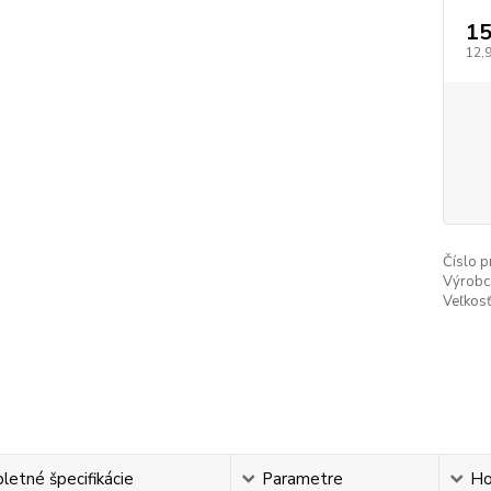
15
12,
Číslo p
Výrobc
Veľkosť
etné špecifikácie
Parametre
Ho