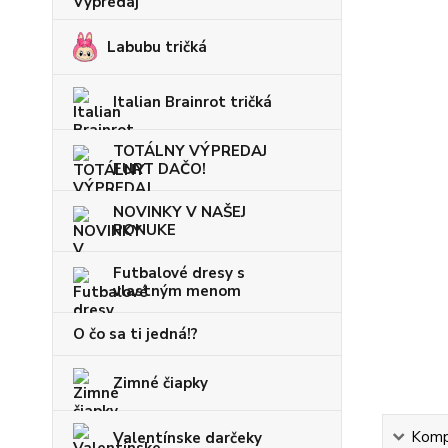
Labubu tričká
Italian Brainrot tričká
TOTÁLNY VÝPREDAJ
FURT DAČO!
NOVINKY V NAŠEJ
PONUKE
Futbalové dresy s
vlastným menom
O čo sa ti jedná!?
Zimné čiapky
Kompl
Valentínske darčeky