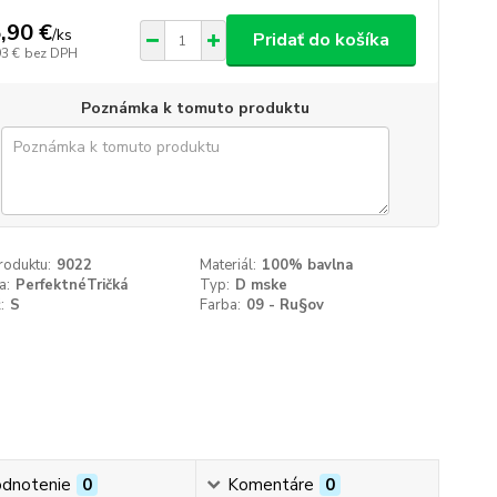
,90 €
/
ks
Pridať do košíka
93 €
bez DPH
Poznámka k tomuto produktu
roduktu:
9022
Materiál:
100% bavlna
a:
PerfektnéTričká
Typ:
D mske
:
S
Farba:
09 - Ru§ov
dnotenie
0
Komentáre
0