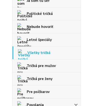
Ja som tu šéf
Politické tričká
Nebude hovoriť
Letné špeciály
Všetky tričká
Tričká pre mužov
Tričká pre ženy
Pre psíčkarov
Povolania