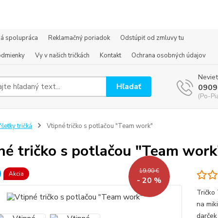
á spolupráca
Reklamačný poriadok
Odstúpiť od zmluvy tu
odmienky
Vy v našich tričkách
Kontakt
Ochrana osobných údajov
Neviet
Hľadať
0909
(Po-Pi
šetky tričká
Vtipné tričko s potlačou "Team work"
né tričko s potlačou "Team work
19,90 €
Akcia
- 20 %
Tričko 
na mik
darček 