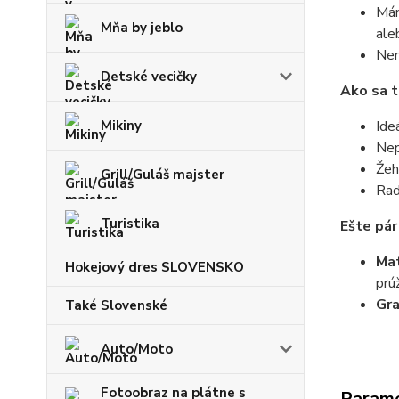
Mám
Mňa by jeblo
ale
Nem
Detské vecičky
Ako sa t
Mikiny
Ide
Nep
Žeh
Grill/Guláš majster
Rad
Turistika
Ešte pár
Mat
Hokejový dres SLOVENSKO
prú
Gr
Také Slovenské
Auto/Moto
Fotoobraz na plátne s
Param