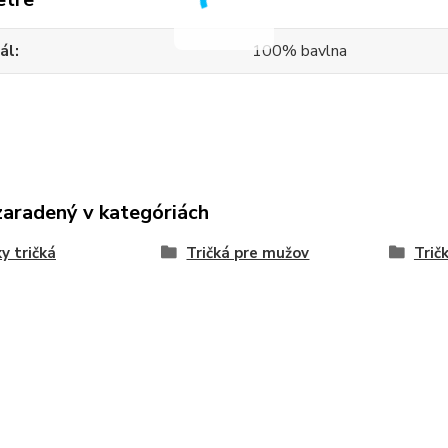
ál
100% bavlna
zaradený v kategóriách
y tričká
Tričká pre mužov
Trič