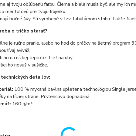
e aj tvoju obľúbenú farbu. Čierna a biela musia byť, ale my ich 
bo mentolovú pre tvoju frajerku.
ajú bočné švy. Sú vyrobené v tzv. tubulárnom strihu. Takže žiadn
reba o tričko starať?
álne je ručné pranie, alebo ho hoď do práčky na šetrný program 3
oužívaj aviváž.
li ho na nízkej teplote. Tiež naruby.
šej ho nesuš v sušičke.
 technických detailov:
eriál:
100 % mykaná bavlna upletená technológiou Single jersey
žky na lícnej strane. Prstencovo dopriadaná.
2
amáž:
160 g/m
etre