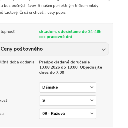
 a bez bočných švov. S našim perfektným tričkom nikdy
 tuctový. Či už si chceš...
celý popis
tupnosť
skladom, odosielame do 24-48h
cez pracovné dni
Ceny poštovného
bližná doba dodania
Predpokladané doručenie
10.08.2026 do 18:00. Objednajte
dnes do 7:00
p
kosť
ba