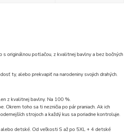
ko s originálnou potlačou, z kvalitnej bavlny a bez bočných
dosť ty, alebo prekvapiť na narodeniny svojich drahých.
len z kvalitnej bavlny. Na 100 %.
. Okrem toho sa ti nezničia po pár praniach. Ak ich
dernejších strojoch a každý kus sa poriadne kontroluje.
 alebo detské. Od veľkosti S až po 5XL + 4 detské