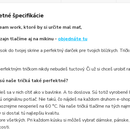
tné špecifikácie
eam work, ktoré by si určite mal mať,
zajn tlačíme aj na mikinu -
objednáte tu
sok do tvojej skrine a perfektný darček pre tvojich blízkych. Trič
erfektným tričkom nikdy nebudeš tuctový. Či už si chceš urobiť ra
sú naše tričká také perfektné?
eš sa v nich cítiť ako v bavlnke. A to doslova. Sú totiž vyrobené 
ú originálnu potlač. Nie takú, čo nájdeš na každom druhom e-shope
ozrejme neoperieš na 60 °C. Na naše tričká tlačíme na tých najmo
 si dostal tú najlepšiu kvalitu.
pre všetkých. Pri každom kúsku si môžeš vybrať dámske, pánske,
kosti.