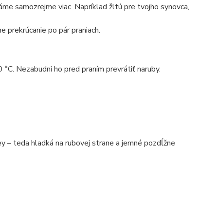
máme samozrejme viac. Napríklad žltú pre tvojho synovca,
e prekrúcanie po pár praniach.
0 °C. Nezabudni ho pred praním prevrátiť naruby.
 – teda hladká na rubovej strane a jemné pozdĺžne