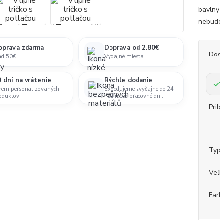
bavlny
nebudeš
oprava zdarma
Doprava od 2.80€
Dos
ad 50€
Výdajné miesta
 dní na vrátenie
Rýchle dodanie
rem personalizovaných
Expedujeme zvyčajne do 24
oduktov
hodín cez pracovné dni.
Pri
Ty
Veľ
Far