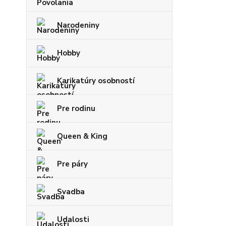
Narodeniny
Hobby
Karikatúry osobností
Pre rodinu
Queen & King
Pre páry
Svadba
Udalosti