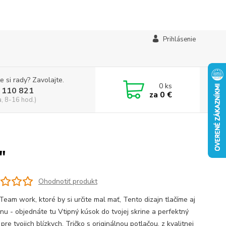
Prihlásenie
e si rady? Zavolajte.
0
ks
 110 821
za
0 €
a, 8-16 hod.)
"
Ohodnotiť produkt
Team work, ktoré by si určite mal mať, Tento dizajn tlačíme aj
inu - objednáte tu Vtipný kúsok do tvojej skrine a perfektný
pre tvojich blízkych. Tričko s originálnou potlačou, z kvalitnej