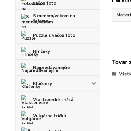
vašou foto
Materi
S menom/vekom na
želanie
Puzzle s vašou foto
Hrnčeky
Tovar 
Najpredávanejšie
Všetk
Kľúčenky
Vlastenecké tričká
Vulgárne tričká