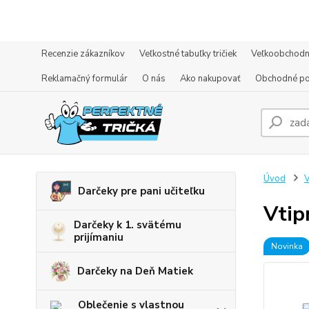
Recenzie zákazníkov
Veľkostné tabuľky tričiek
Veľkoobchodn
Reklamačný formulár
O nás
Ako nakupovať
Obchodné p
Úvod
V
Darčeky pre pani učiteľku
Vtip
Darčeky k 1. svätému
prijímaniu
Novinka
Darčeky na Deň Matiek
Oblečenie s vlastnou