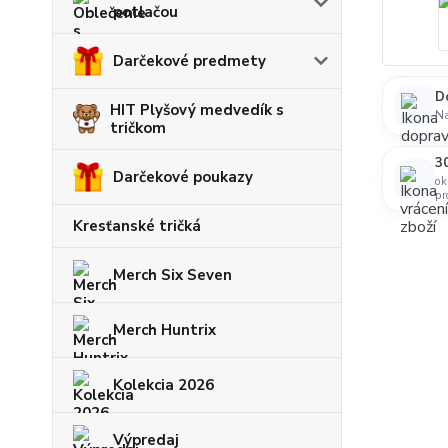
potlačou
Darčekové predmety
D
HIT Plyšový medvedík s
N
tričkom
30
Darčekové poukazy
ok
pr
Kresťanské tričká
Merch Six Seven
Merch Huntrix
Kolekcia 2026
Výpredaj