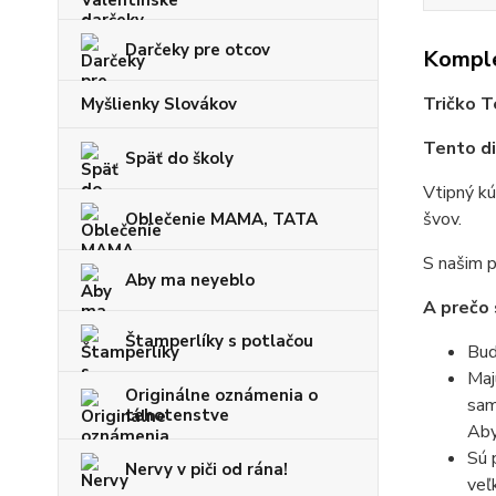
Darčeky pre otcov
Komple
Tričko T
Myšlienky Slovákov
Tento di
Späť do školy
Vtipný kú
švov.
Oblečenie MAMA, TATA
S našim p
Aby ma neyeblo
A prečo 
Štamperlíky s potlačou
Bud
Maj
Originálne oznámenia o
sam
tehotenstve
Aby
Sú 
Nervy v piči od rána!
veľ