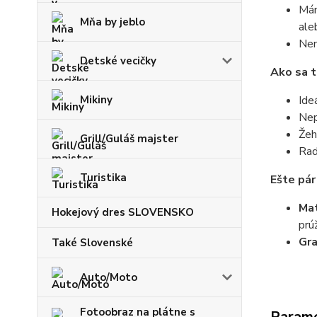
Mám
Mňa by jeblo
ale
Nem
Detské vecičky
Ako sa t
Mikiny
Ide
Nep
Žeh
Grill/Guláš majster
Rad
Turistika
Ešte pár
Mat
Hokejový dres SLOVENSKO
prú
Gr
Také Slovenské
Auto/Moto
Fotoobraz na plátne s
Param