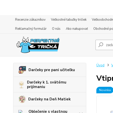
Recenzie zákazníkov
Veľkostné tabuľky tričiek
Veľkoobchodn
Reklamačný formulár
O nás
Ako nakupovať
Obchodné p
Úvod
V
Darčeky pre pani učiteľku
Vtip
Darčeky k 1. svätému
prijímaniu
Novinka
Darčeky na Deň Matiek
Oblečenie s vlastnou