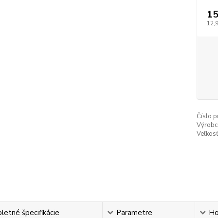
15
12,
Číslo p
Výrobc
Veľkosť
etné špecifikácie
Parametre
Ho