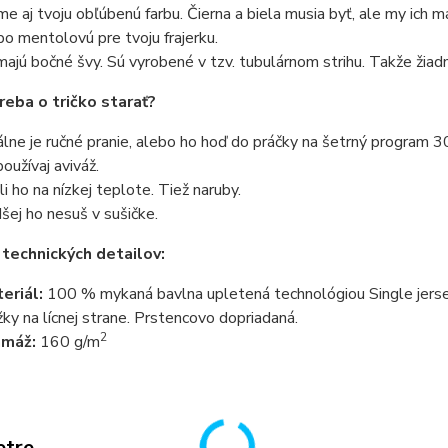
e aj tvoju obľúbenú farbu. Čierna a biela musia byť, ale my ich 
bo mentolovú pre tvoju frajerku.
ajú bočné švy. Sú vyrobené v tzv. tubulárnom strihu. Takže žiadn
reba o tričko starať?
álne je ručné pranie, alebo ho hoď do práčky na šetrný program 3
oužívaj aviváž.
li ho na nízkej teplote. Tiež naruby.
šej ho nesuš v sušičke.
 technických detailov:
eriál:
100 % mykaná bavlna upletená technológiou Single jersey
žky na lícnej strane. Prstencovo dopriadaná.
2
amáž:
160 g/m
etre