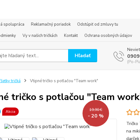
á spolupráca
Reklamačný poriadok
Odstúpiť od zmluvy tu
odmienky
Vy v našich tričkách
Kontakt
Ochrana osobných údajov
Neviet
Hľadať
0909
(Po-Pi
šetky tričká
Vtipné tričko s potlačou "Team work"
né tričko s potlačou "Team work
19,90 €
Akcia
- 20 %
Tričko 
na mik
darček 