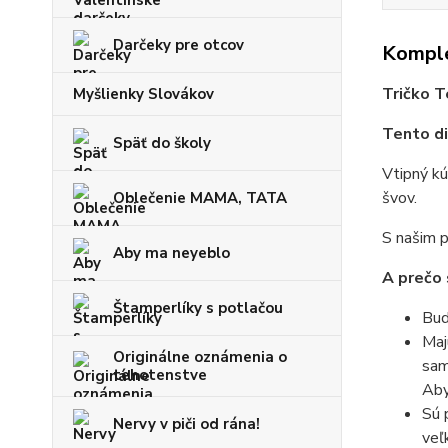
Darčeky pre otcov
Komple
Tričko T
Myšlienky Slovákov
Tento di
Späť do školy
Vtipný kú
švov.
Oblečenie MAMA, TATA
S našim p
Aby ma neyeblo
A prečo 
Štamperlíky s potlačou
Bud
Maj
Originálne oznámenia o
sam
tehotenstve
Aby
Sú 
Nervy v piči od rána!
veľ