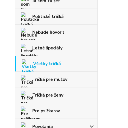
Ja som tu šéf
Politické tričká
Nebude hovoriť
Letné špeciály
Všetky tričká
Tričká pre mužov
Tričká pre ženy
Pre psíčkarov
Povolania