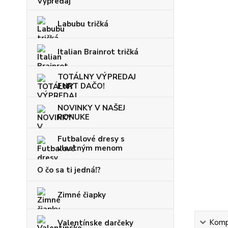
Labubu tričká
Italian Brainrot tričká
TOTÁLNY VÝPREDAJ
FURT DAČO!
NOVINKY V NAŠEJ
PONUKE
Futbalové dresy s
vlastným menom
O čo sa ti jedná!?
Zimné čiapky
Kompl
Valentínske darčeky