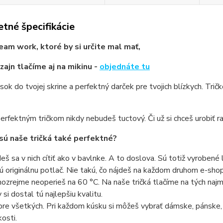
tné špecifikácie
eam work, ktoré by si určite mal mať,
zajn tlačíme aj na mikinu -
objednáte tu
sok do tvojej skrine a perfektný darček pre tvojich blízkych. Trič
erfektným tričkom nikdy nebudeš tuctový. Či už si chceš urobiť ra
sú naše tričká také perfektné?
eš sa v nich cítiť ako v bavlnke. A to doslova. Sú totiž vyrobené 
ú originálnu potlač. Nie takú, čo nájdeš na každom druhom e-shope
ozrejme neoperieš na 60 °C. Na naše tričká tlačíme na tých najmo
 si dostal tú najlepšiu kvalitu.
pre všetkých. Pri každom kúsku si môžeš vybrať dámske, pánske,
kosti.