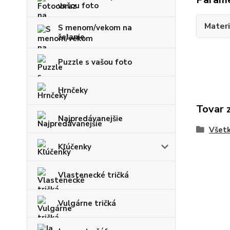
vašou foto
Materi
S menom/vekom na
želanie
Puzzle s vašou foto
Hrnčeky
Tovar 
Najpredávanejšie
Všetk
Kľúčenky
Vlastenecké tričká
Vulgárne tričká