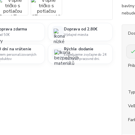
bavlny
nebudeš
oprava zdarma
Doprava od 2.80€
Dos
ad 50€
Výdajné miesta
 dní na vrátenie
Rýchle dodanie
rem personalizovaných
Expedujeme zvyčajne do 24
oduktov
hodín cez pracovné dni.
Pri
Ty
Veľ
Far