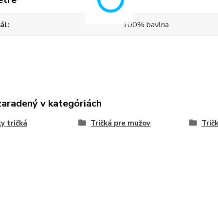
ál
100% bavlna
zaradený v kategóriách
y tričká
Tričká pre mužov
Trič