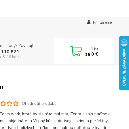
Prihlásenie
e si rady? Zavolajte.
0
ks
 110 821
za
0 €
a, 8-16 hod.)
"
Ohodnotiť produkt
Team work, ktoré by si určite mal mať, Tento dizajn tlačíme aj
inu - objednáte tu Vtipný kúsok do tvojej skrine a perfektný
pre tvojich blízkych. Tričko s originálnou potlačou, z kvalitnej