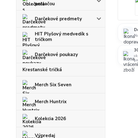
potlačou
Darčekové predmety
D
HIT Plyšový medvedík s
N
tričkom
30
Darčekové poukazy
ok
pr
Kresťanské tričká
Merch Six Seven
Merch Huntrix
Kolekcia 2026
Výpredaj