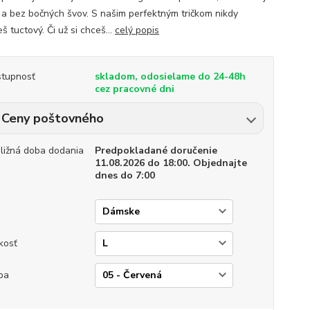
 a bez bočných švov. S našim perfektným tričkom nikdy
 tuctový. Či už si chceš...
celý popis
tupnosť
skladom, odosielame do 24-48h
cez pracovné dni
Ceny poštovného
bližná doba dodania
Predpokladané doručenie
11.08.2026 do 18:00. Objednajte
dnes do 7:00
p
kosť
ba