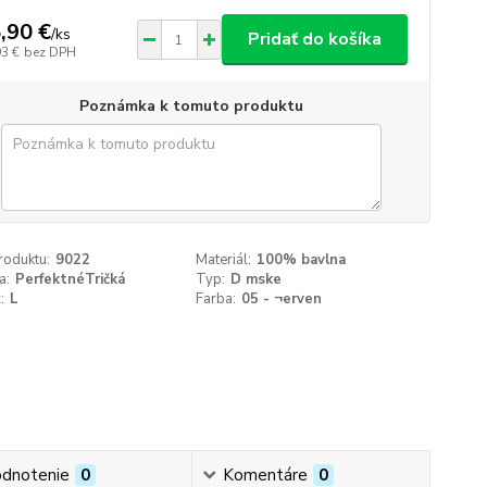
,90 €
/
ks
Pridať do košíka
93 €
bez DPH
Poznámka k tomuto produktu
roduktu:
9022
Materiál:
100% bavlna
a:
PerfektnéTričká
Typ:
D mske
:
L
Farba:
05 - ¬erven
dnotenie
0
Komentáre
0