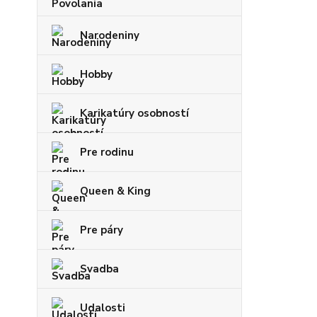
Narodeniny
Hobby
Karikatúry osobností
Pre rodinu
Queen & King
Pre páry
Svadba
Udalosti