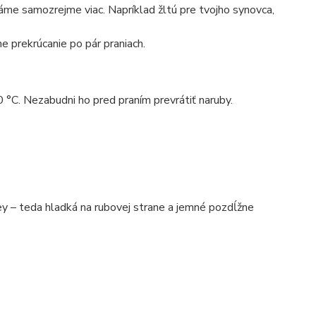
máme samozrejme viac. Napríklad žltú pre tvojho synovca,
e prekrúcanie po pár praniach.
0 °C. Nezabudni ho pred praním prevrátiť naruby.
 – teda hladká na rubovej strane a jemné pozdĺžne