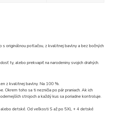
ko s originálnou potlačou, z kvalitnej bavlny a bez bočných
dosť ty, alebo prekvapiť na narodeniny svojich drahých.
len z kvalitnej bavlny. Na 100 %.
. Okrem toho sa ti nezničia po pár praniach. Ak ich
dernejších strojoch a každý kus sa poriadne kontroluje.
 alebo detské. Od veľkosti S až po 5XL + 4 detské