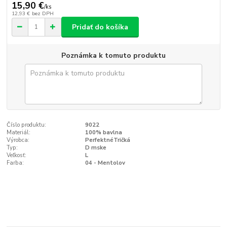
15,90 €
/
ks
12,93 €
bez DPH
Pridať do košíka
Poznámka k tomuto produktu
Číslo produktu:
9022
Materiál:
100% bavlna
Výrobca:
PerfektnéTričká
Typ:
D mske
Veľkosť:
L
Farba:
04 - Mentolov