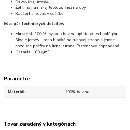
Nepoužívaj aviváž.
Žehli ho na nízkej teplote. Tiež naruby.
Radšej ho nesuš v sušičke.
Ešte pár technických detailov:
Materiál:
100 % mykaná bavlna upletená technológiou
Single jersey – teda hladká na rubovej strane a jemné
pozdĺžne prúžky na lícnej strane. Prstencovo dopriadaná.
2
Gramáž:
160 g/m
Parametre
Materiál
100% bavlna
Tovar zaradený v kategóriách