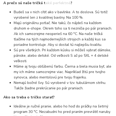
A prečo sú naše tričká také perfektné?
Budeš sa v nich cítiť ako v bavlnke. A to doslova. Sú totiž
vyrobené len z kvalitnej bavlny. Na 100 %.
Majú originálnu potlač. Nie takú, čo nájdeš na každom
druhom e-shope. Okrem toho sa ti nezničia po pár praniach.
Ak ich samozrejme neoperieš na 60 °C. Na naše tričká
tlačíme na tých najmodernejších strojoch a každý kus sa
poriadne kontroluje. Aby si dostal tú najlepšiu kvalitu.
Sú pre všetkých. Pri každom kúsku si môžeš vybrať dámske,
pánske, alebo detské. Od veľkosti S až po 5XL + 4 detské
veľkosti.
Máme aj tvoju obľúbenú farbu. Čierna a biela musia byť, ale
my ich máme samozrejme viac. Napríklad žltú pre tvojho
synovca, alebo mentolovú pre tvoju frajerku.
Nemajú bočné švy. Sú vyrobené v tzv. tubulárnom strihu.
Takže žiadne prekrúcanie po pár praniach.
Ako sa treba o tričko starať?
Ideálne je ručné pranie, alebo ho hoď do práčky na šetrný
program 30 °C. Nezabudni ho pred praním prevrátiť naruby.