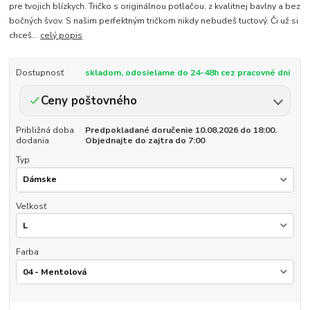
pre tvojich blízkych. Tričko s originálnou potlačou, z kvalitnej bavlny a bez
bočných švov. S našim perfektným tričkom nikdy nebudeš tuctový. Či už si
chceš...
celý popis
Dostupnosť
skladom, odosielame do 24-48h cez pracovné dni
Ceny poštovného
Približná doba
Predpokladané doručenie 10.08.2026 do 18:00.
dodania
Objednajte do zajtra do 7:00
Typ
Veľkosť
Farba