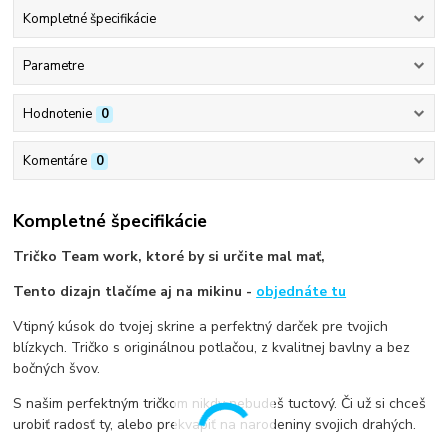
Kompletné špecifikácie
Parametre
Hodnotenie
0
Komentáre
0
Kompletné špecifikácie
Tričko Team work, ktoré by si určite mal mať,
Tento dizajn tlačíme aj na mikinu -
objednáte tu
Vtipný kúsok do tvojej skrine a perfektný darček pre tvojich
blízkych. Tričko s originálnou potlačou, z kvalitnej bavlny a bez
bočných švov.
S našim perfektným tričkom nikdy nebudeš tuctový. Či už si chceš
urobiť radosť ty, alebo prekvapiť na narodeniny svojich drahých.