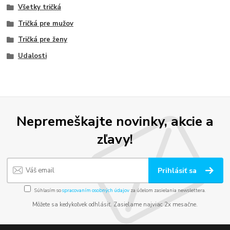
Všetky tričká
Tričká pre mužov
Tričká pre ženy
Udalosti
Nepremeškajte novinky, akcie a
zľavy!
Prihlásiť sa
Súhlasím so
spracovaním osobných údajov
za účelom zasielania newslettera.
Môžete sa kedykoľvek odhlásiť. Zasielame najviac 2x mesačne.