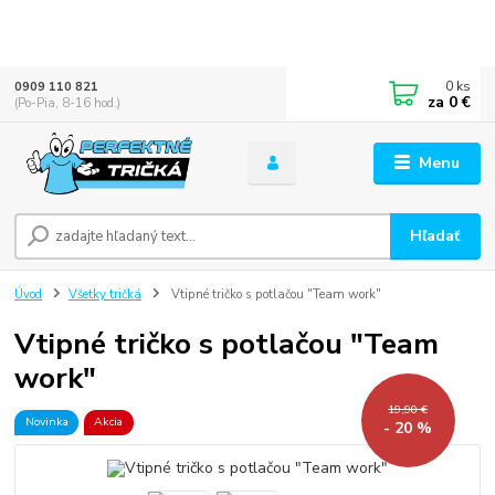
0
ks
0909 110 821
za
0 €
(Po-Pia, 8-16 hod.)
Menu
Hľadať
Úvod
Všetky tričká
Vtipné tričko s potlačou "Team work"
Vtipné tričko s potlačou "Team
work"
19,90 €
Novinka
Akcia
- 20 %