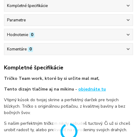
Kompletné špecifikácie
Parametre
Hodnotenie
0
Komentáre
0
Kompletné špecifikácie
Tričko Team work, ktoré by si určite mal mať,
Tento dizajn tlačíme aj na mikinu -
objednáte tu
Vtipný kúsok do tvojej skrine a perfektný darček pre tvojich
blízkych. Tričko s originálnou potlačou, z kvalitnej bavlny a bez
bočných švov.
S našim perfektným tričkom nikdy nebudeš tuctový. Či už si chceš
urobiť radosť ty, alebo prekvapiť na narodeniny svojich drahých.