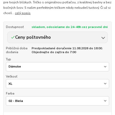
pre tvojich blízkych. Tričko s originálnou potlačou, z kvalitnej bavlny a bez
bočných švov. S našim perfektným tričkom nikdy nebudeš tuctový. Či už si
chceš...
celý popis
Dostupnosť
skladom, odosielame do 24-48h cez pracovné dni
Ceny poštovného
Približná doba
Predpokladané doručenie 11.08.2026 do 18:00.
dodania
Objednajte do zajtra do 7:00
Typ
Veľkosť
Farba