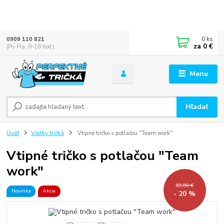
0
ks
0909 110 821
za
0 €
(Po-Pia, 8-16 hod.)
Menu
Hľadať
Úvod
Všetky tričká
Vtipné tričko s potlačou "Team work"
Vtipné tričko s potlačou "Team
work"
19,90 €
Novinka
Akcia
- 20 %