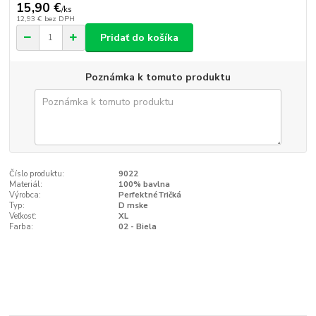
15,90 €
/
ks
12,93 €
bez DPH
Pridať do košíka
Poznámka k tomuto produktu
Číslo produktu:
9022
Materiál:
100% bavlna
Výrobca:
PerfektnéTričká
Typ:
D mske
Veľkosť:
XL
Farba:
02 - Biela