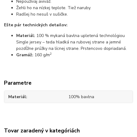
Nepoužívaj aviváž.
Žehli ho na nízkej teplote. Tiež naruby.
Radšej ho nesuš v sušičke.
Ešte pár technických detailov:
Materiál:
100 % mykaná bavlna upletená technológiou
Single jersey – teda hladká na rubovej strane a jemné
pozdĺžne prúžky na lícnej strane. Prstencovo dopriadaná.
2
Gramáž:
160 g/m
Parametre
Materiál
100% bavlna
Tovar zaradený v kategóriách