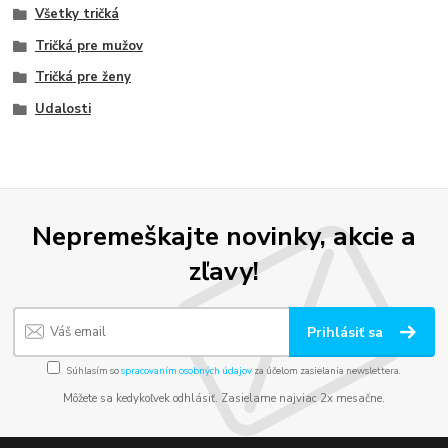
Všetky tričká
Tričká pre mužov
Tričká pre ženy
Udalosti
Nepremeškajte novinky, akcie a
zľavy!
Prihlásiť sa
Súhlasím so
spracovaním osobných údajov
za účelom zasielania newslettera.
Môžete sa kedykoľvek odhlásiť. Zasielame najviac 2x mesačne.