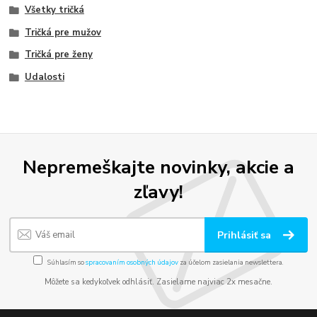
Všetky tričká
Tričká pre mužov
Tričká pre ženy
Udalosti
Nepremeškajte novinky, akcie a
zľavy!
Prihlásiť sa
Súhlasím so
spracovaním osobných údajov
za účelom zasielania newslettera.
Môžete sa kedykoľvek odhlásiť. Zasielame najviac 2x mesačne.