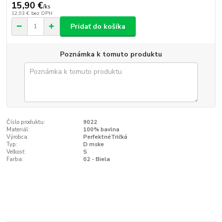
15,90 €
/
ks
12,93 €
bez DPH
Pridať do košíka
Poznámka k tomuto produktu
Číslo produktu:
9022
Materiál:
100% bavlna
Výrobca:
PerfektnéTričká
Typ:
D mske
Veľkosť:
S
Farba:
02 - Biela