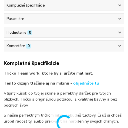
Kompletné špecifikácie
Parametre
Hodnotenie
0
Komentáre
0
Kompletné špecifikácie
Tričko Team work, ktoré by si určite mal mať,
Tento dizajn tlačíme aj na mikinu -
objednáte tu
Vtipný kúsok do tvojej skrine a perfektný darček pre tvojich
blízkych. Tričko s originálnou potlačou, z kvalitnej bavlny a bez
bočných švov.
S našim perfektným tričkom nikdy nebudeš tuctový. Či už si chceš
urobiť radosť ty, alebo prekvapiť na narodeniny svojich drahých.