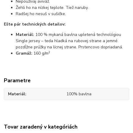
Nepoužívaj aviváž.
Žehli ho na nízkej teplote. Tiež naruby.
Radšej ho nesuš v sušičke.
Ešte pár technických detailov:
Materiál:
100 % mykaná bavlna upletená technológiou
Single jersey – teda hladká na rubovej strane a jemné
pozdĺžne prúžky na lícnej strane. Prstencovo dopriadaná.
2
Gramáž:
160 g/m
Parametre
Materiál
100% bavlna
Tovar zaradený v kategóriách