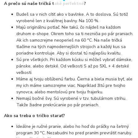
A prečo sú naše tričká také perfektné?
Budeš sa v nich cítiť ako v bavlnke. A to doslova. Sú totiž
vyrobené len z kvalitnej bavlny. Na 100 %.
Majú originálnu potlač. Nie takú, čo nájdeš na každom
druhom e-shope. Okrem toho sa ti nezničia po pár praniach.
Ak ich samozrejme neoperieš na 60 °C. Na naše tričká
tlačíme na tých najmodernejších strojoch a každý kus sa
poriadne kontroluje. Aby si dostal tú najlepšiu kvalitu.
Sú pre všetkých. Pri každom kúsku si môžeš vybrať dámske,
pánske, alebo detské. Od veľkosti S až po 5XL + 4 detské
veľkosti.
Máme aj tvoju obľúbenú farbu. Čierna a biela musia byť, ale
my ich máme samozrejme viac. Napríklad žltú pre tvojho
synovca, alebo mentolovú pre tvoju frajerku.
Nemajú bočné švy. Sú vyrobené v tzv. tubulárnom strihu.
Takže žiadne prekrúcanie po pár praniach.
Ako sa treba o tričko starať?
Ideálne je ručné pranie, alebo ho hoď do práčky na šetrný
program 30 °C. Nezabudni ho pred praním prevrátiť naruby.