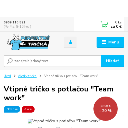
0
ks
0909 110 821
za
0 €
(Po-Pia, 8-16 hod.)
Menu
Hľadať
Úvod
Všetky tričká
Vtipné tričko s potlačou "Team work"
Vtipné tričko s potlačou "Team
work"
19,90 €
Novinka
Akcia
- 20 %