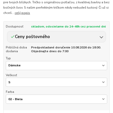
pre tvojich blízkych. Tričko s originálnou potlačou, z kvalitnej bavlny a bez
bočných švov. S našim perfektným tričkom nikdy nebudeš tuctový. Či už si
chceš...
celý popis
Dostupnosť
skladom, odosielame do 24-48h cez pracovné dni
Ceny poštovného
Približná doba
Predpokladané doručenie 10.08.2026 do 18:00.
dodania
Objednajte dnes do 7:00
Typ
Veľkosť
Farba