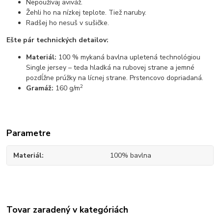
Nepoužívaj aviváž.
Žehli ho na nízkej teplote. Tiež naruby.
Radšej ho nesuš v sušičke.
Ešte pár technických detailov:
Materiál:
100 % mykaná bavlna upletená technológiou
Single jersey – teda hladká na rubovej strane a jemné
pozdĺžne prúžky na lícnej strane. Prstencovo dopriadaná.
2
Gramáž:
160 g/m
Parametre
Materiál
100% bavlna
Tovar zaradený v kategóriách