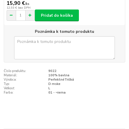
15,90 €
/
ks
12,93 €
bez DPH
Pridať do košíka
Poznámka k tomuto produktu
Číslo produktu:
9022
Materiál:
100% bavlna
Výrobca:
PerfektnéTričká
Typ:
D mske
Veľkosť:
L
Farba:
01 - ¬ierna