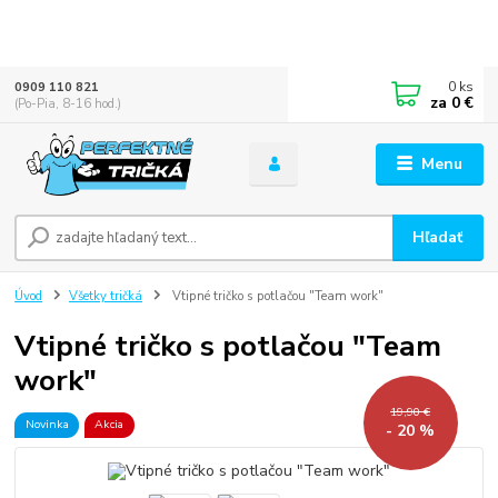
0
ks
0909 110 821
za
0 €
(Po-Pia, 8-16 hod.)
Menu
Hľadať
Úvod
Všetky tričká
Vtipné tričko s potlačou "Team work"
Vtipné tričko s potlačou "Team
work"
19,90 €
Novinka
Akcia
- 20 %