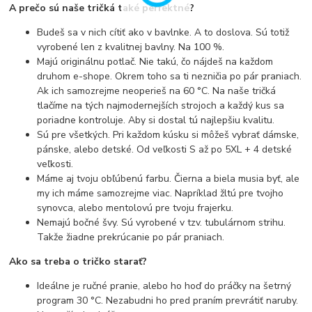
A prečo sú naše tričká také perfektné?
Budeš sa v nich cítiť ako v bavlnke. A to doslova. Sú totiž
vyrobené len z kvalitnej bavlny. Na 100 %.
Majú originálnu potlač. Nie takú, čo nájdeš na každom
druhom e-shope. Okrem toho sa ti nezničia po pár praniach.
Ak ich samozrejme neoperieš na 60 °C. Na naše tričká
tlačíme na tých najmodernejších strojoch a každý kus sa
poriadne kontroluje. Aby si dostal tú najlepšiu kvalitu.
Sú pre všetkých. Pri každom kúsku si môžeš vybrať dámske,
pánske, alebo detské. Od veľkosti S až po 5XL + 4 detské
veľkosti.
Máme aj tvoju obľúbenú farbu. Čierna a biela musia byť, ale
my ich máme samozrejme viac. Napríklad žltú pre tvojho
synovca, alebo mentolovú pre tvoju frajerku.
Nemajú bočné švy. Sú vyrobené v tzv. tubulárnom strihu.
Takže žiadne prekrúcanie po pár praniach.
Ako sa treba o tričko starať?
Ideálne je ručné pranie, alebo ho hoď do práčky na šetrný
program 30 °C. Nezabudni ho pred praním prevrátiť naruby.