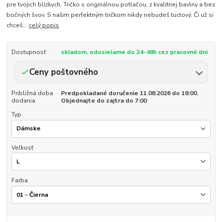
pre tvojich blízkych. Tričko s originálnou potlačou, z kvalitnej bavlny a bez
bočných švov. S našim perfektným tričkom nikdy nebudeš tuctový. Či už si
chceš...
celý popis
Dostupnosť
skladom, odosielame do 24-48h cez pracovné dni
Ceny poštovného
Približná doba
Predpokladané doručenie 11.08.2026 do 18:00.
dodania
Objednajte do zajtra do 7:00
Typ
Veľkosť
Farba