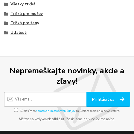
Všetky tričká
Tričká pre mužov
Tričká pre ženy
Udalosti
Nepremeškajte novinky, akcie a
zľavy!
Prihlásiť sa
Súhlasím so
spracovaním osobných údajov
za účelom zasielania newslettera.
Môžete sa kedykoľvek odhlásiť. Zasielame najviac 2x mesačne.