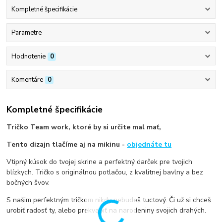
Kompletné špecifikácie
Parametre
Hodnotenie
0
Komentáre
0
Kompletné špecifikácie
Tričko Team work, ktoré by si určite mal mať,
Tento dizajn tlačíme aj na mikinu -
objednáte tu
Vtipný kúsok do tvojej skrine a perfektný darček pre tvojich
blízkych. Tričko s originálnou potlačou, z kvalitnej bavlny a bez
bočných švov.
S našim perfektným tričkom nikdy nebudeš tuctový. Či už si chceš
urobiť radosť ty, alebo prekvapiť na narodeniny svojich drahých.