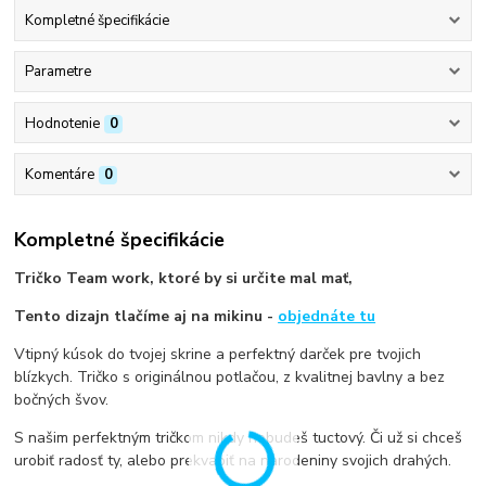
Kompletné špecifikácie
Parametre
Hodnotenie
0
Komentáre
0
Kompletné špecifikácie
Tričko Team work, ktoré by si určite mal mať,
Tento dizajn tlačíme aj na mikinu -
objednáte tu
Vtipný kúsok do tvojej skrine a perfektný darček pre tvojich
blízkych. Tričko s originálnou potlačou, z kvalitnej bavlny a bez
bočných švov.
S našim perfektným tričkom nikdy nebudeš tuctový. Či už si chceš
urobiť radosť ty, alebo prekvapiť na narodeniny svojich drahých.