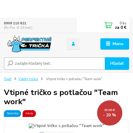
0
ks
0909 110 821
za
0 €
(Po-Pia, 8-16 hod.)
Menu
Hľadať
Úvod
Všetky tričká
Vtipné tričko s potlačou "Team work"
Vtipné tričko s potlačou "Team
work"
19,90 €
Novinka
Akcia
- 20 %