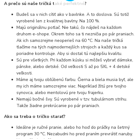
A prečo sú naše tričká také perfektné?
Budeš sa v nich cítiť ako v bavlnke. A to doslova. Sú totiž
vyrobené len z kvalitnej bavlny. Na 100 %.
Majú originálnu potlač. Nie takú, čo nájdeš na každom
druhom e-shope. Okrem toho sa ti nezničia po pár praniach.
Ak ich samozrejme neoperieš na 60 °C. Na naše tričká
tlačíme na tých najmodernejších strojoch a každý kus sa
poriadne kontroluje. Aby si dostal tú najlepšiu kvalitu.
Sú pre všetkých. Pri každom kúsku si môžeš vybrať dámske,
pánske, alebo detské. Od veľkosti S až po 5XL + 4 detské
veľkosti.
Máme aj tvoju obľúbenú farbu. Čierna a biela musia byť, ale
my ich máme samozrejme viac. Napríklad žltú pre tvojho
synovca, alebo mentolovú pre tvoju frajerku.
Nemajú bočné švy. Sú vyrobené v tzv. tubulárnom strihu.
Takže žiadne prekrúcanie po pár praniach.
Ako sa treba o tričko starať?
Ideálne je ručné pranie, alebo ho hoď do práčky na šetrný
program 30 °C. Nezabudni ho pred praním prevrátiť naruby.