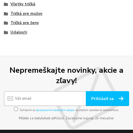
Všetky tričká
Tričká pre mužov
Tričká pre ženy
Udalosti
Nepremeškajte novinky, akcie a
zľavy!
Prihlásiť sa
Súhlasím so
spracovaním osobných údajov
za účelom zasielania newslettera.
Môžete sa kedykoľvek odhlásiť. Zasielame najviac 2x mesačne.