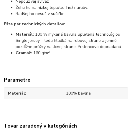
Nepoužívaj aviváž.
Žehli ho na nízkej teplote. Tiež naruby.
Radšej ho nesuš v sušičke.
Ešte pár technických detailov:
Materiál:
100 % mykaná bavlna upletená technológiou
Single jersey – teda hladká na rubovej strane a jemné
pozdĺžne prúžky na lícnej strane. Prstencovo dopriadaná.
2
Gramáž:
160 g/m
Parametre
Materiál
100% bavlna
Tovar zaradený v kategóriách