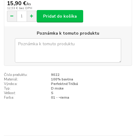
15,90 €
/
ks
12,93 €
bez DPH
Pridať do košíka
Poznámka k tomuto produktu
Číslo produktu:
9022
Materiál:
100% bavlna
Výrobca:
PerfektnéTričká
Typ:
D mske
Veľkosť:
S
Farba:
01 - ¬ierna