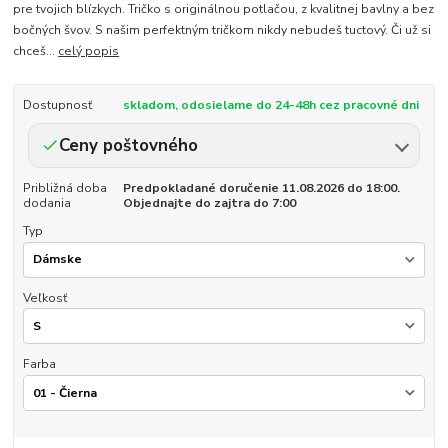
pre tvojich blízkych. Tričko s originálnou potlačou, z kvalitnej bavlny a bez
bočných švov. S našim perfektným tričkom nikdy nebudeš tuctový. Či už si
chceš...
celý popis
Dostupnosť
skladom, odosielame do 24-48h cez pracovné dni
Ceny poštovného
Približná doba
Predpokladané doručenie 11.08.2026 do 18:00.
dodania
Objednajte do zajtra do 7:00
Typ
Veľkosť
Farba