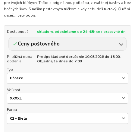
pre tvojich blízkych. Tričko s originálnou potlačou, z kvalitnej bavlny a bez
bočných švov. S našim perfektným tričkom nikdy nebudeš tuctový. Či už si
chceš...
celý popis
Dostupnosť
skladom, odosielame do 24-48h cez pracovné dni
Ceny poštovného
Približná doba
Predpokladané doručenie 10.08.2026 do 18:00.
dodania
Objednajte dnes do 7:00
Typ
Veľkosť
Farba