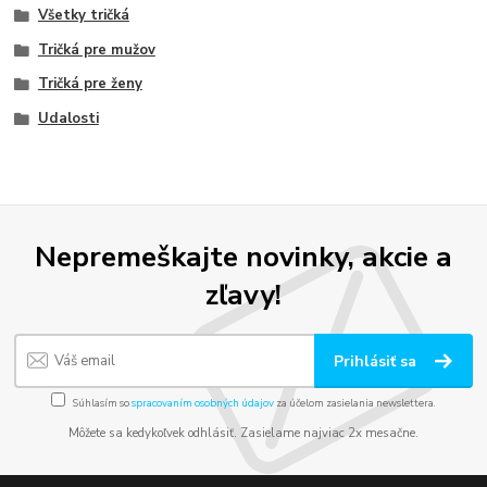
Všetky tričká
Tričká pre mužov
Tričká pre ženy
Udalosti
Nepremeškajte novinky, akcie a
zľavy!
Prihlásiť sa
Súhlasím so
spracovaním osobných údajov
za účelom zasielania newslettera.
Môžete sa kedykoľvek odhlásiť. Zasielame najviac 2x mesačne.