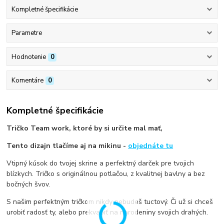
Kompletné špecifikácie
Parametre
Hodnotenie
0
Komentáre
0
Kompletné špecifikácie
Tričko Team work, ktoré by si určite mal mať,
Tento dizajn tlačíme aj na mikinu -
objednáte tu
Vtipný kúsok do tvojej skrine a perfektný darček pre tvojich
blízkych. Tričko s originálnou potlačou, z kvalitnej bavlny a bez
bočných švov.
S našim perfektným tričkom nikdy nebudeš tuctový. Či už si chceš
urobiť radosť ty, alebo prekvapiť na narodeniny svojich drahých.