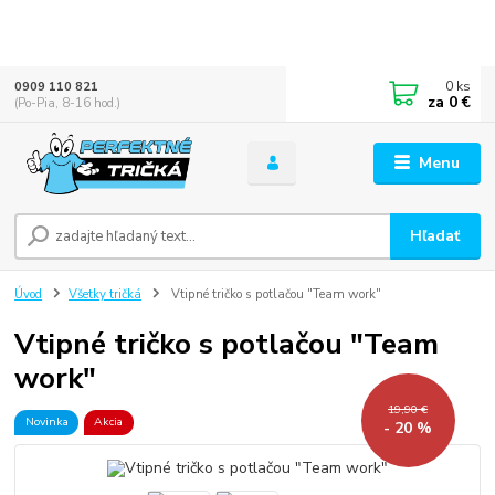
0
ks
0909 110 821
za
0 €
(Po-Pia, 8-16 hod.)
Menu
Hľadať
Úvod
Všetky tričká
Vtipné tričko s potlačou "Team work"
Vtipné tričko s potlačou "Team
work"
19,90 €
Novinka
Akcia
- 20 %