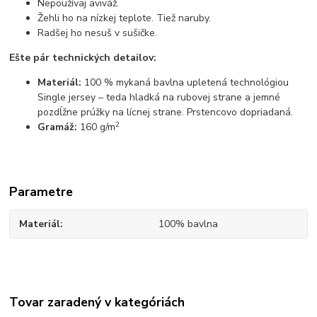
Nepoužívaj aviváž.
Žehli ho na nízkej teplote. Tiež naruby.
Radšej ho nesuš v sušičke.
Ešte pár technických detailov:
Materiál:
100 % mykaná bavlna upletená technológiou
Single jersey – teda hladká na rubovej strane a jemné
pozdĺžne prúžky na lícnej strane. Prstencovo dopriadaná.
2
Gramáž:
160 g/m
Parametre
Materiál
100% bavlna
Tovar zaradený v kategóriách