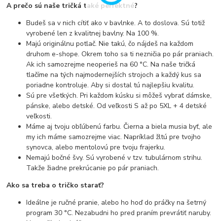
A prečo sú naše tričká také perfektné?
Budeš sa v nich cítiť ako v bavlnke. A to doslova. Sú totiž
vyrobené len z kvalitnej bavlny. Na 100 %.
Majú originálnu potlač. Nie takú, čo nájdeš na každom
druhom e-shope. Okrem toho sa ti nezničia po pár praniach.
Ak ich samozrejme neoperieš na 60 °C. Na naše tričká
tlačíme na tých najmodernejších strojoch a každý kus sa
poriadne kontroluje. Aby si dostal tú najlepšiu kvalitu.
Sú pre všetkých. Pri každom kúsku si môžeš vybrať dámske,
pánske, alebo detské. Od veľkosti S až po 5XL + 4 detské
veľkosti.
Máme aj tvoju obľúbenú farbu. Čierna a biela musia byť, ale
my ich máme samozrejme viac. Napríklad žltú pre tvojho
synovca, alebo mentolovú pre tvoju frajerku.
Nemajú bočné švy. Sú vyrobené v tzv. tubulárnom strihu.
Takže žiadne prekrúcanie po pár praniach.
Ako sa treba o tričko starať?
Ideálne je ručné pranie, alebo ho hoď do práčky na šetrný
program 30 °C. Nezabudni ho pred praním prevrátiť naruby.