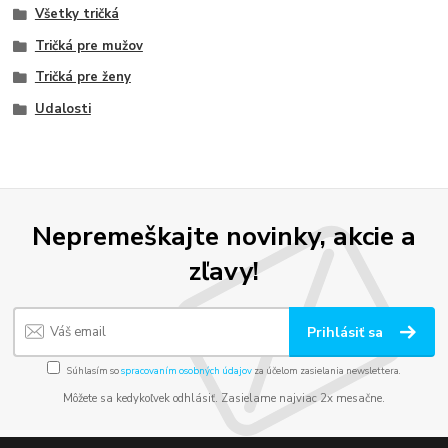
Všetky tričká
Tričká pre mužov
Tričká pre ženy
Udalosti
Nepremeškajte novinky, akcie a
zľavy!
Prihlásiť sa
Súhlasím so
spracovaním osobných údajov
za účelom zasielania newslettera.
Môžete sa kedykoľvek odhlásiť. Zasielame najviac 2x mesačne.