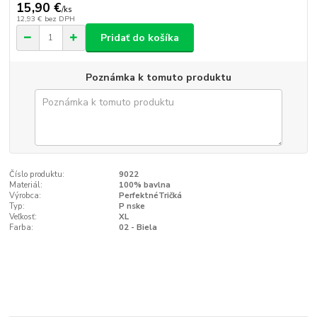
15,90 €
/
ks
12,93 €
bez DPH
Pridať do košíka
Poznámka k tomuto produktu
Číslo produktu:
9022
Materiál:
100% bavlna
Výrobca:
PerfektnéTričká
Typ:
P nske
Veľkosť:
XL
Farba:
02 - Biela