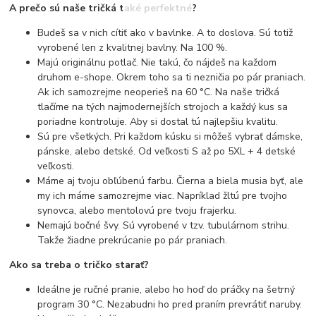
A prečo sú naše tričká také perfektné?
Budeš sa v nich cítiť ako v bavlnke. A to doslova. Sú totiž
vyrobené len z kvalitnej bavlny. Na 100 %.
Majú originálnu potlač. Nie takú, čo nájdeš na každom
druhom e-shope. Okrem toho sa ti nezničia po pár praniach.
Ak ich samozrejme neoperieš na 60 °C. Na naše tričká
tlačíme na tých najmodernejších strojoch a každý kus sa
poriadne kontroluje. Aby si dostal tú najlepšiu kvalitu.
Sú pre všetkých. Pri každom kúsku si môžeš vybrať dámske,
pánske, alebo detské. Od veľkosti S až po 5XL + 4 detské
veľkosti.
Máme aj tvoju obľúbenú farbu. Čierna a biela musia byť, ale
my ich máme samozrejme viac. Napríklad žltú pre tvojho
synovca, alebo mentolovú pre tvoju frajerku.
Nemajú bočné švy. Sú vyrobené v tzv. tubulárnom strihu.
Takže žiadne prekrúcanie po pár praniach.
Ako sa treba o tričko starať?
Ideálne je ručné pranie, alebo ho hoď do práčky na šetrný
program 30 °C. Nezabudni ho pred praním prevrátiť naruby.