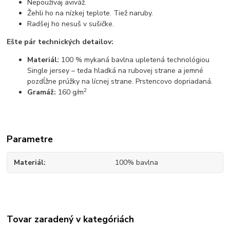
Nepoužívaj aviváž.
Žehli ho na nízkej teplote. Tiež naruby.
Radšej ho nesuš v sušičke.
Ešte pár technických detailov:
Materiál:
100 % mykaná bavlna upletená technológiou
Single jersey – teda hladká na rubovej strane a jemné
pozdĺžne prúžky na lícnej strane. Prstencovo dopriadaná.
2
Gramáž:
160 g/m
Parametre
Materiál
100% bavlna
Tovar zaradený v kategóriách