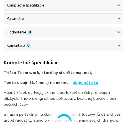
Kompletné špecifikácie
Parametre
Hodnotenie
0
Komentáre
0
Kompletné špecifikácie
Tričko Team work, ktoré by si určite mal mať,
Tento dizajn tlačíme aj na mikinu -
objednáte tu
Vtipný kúsok do tvojej skrine a perfektný darček pre tvojich
blízkych. Tričko s originálnou potlačou, z kvalitnej bavlny a bez
bočných švov.
S našim perfektným tričkom nikdy nebudeš tuctový. Či už si chceš
urobiť radosť ty, alebo prekvapiť na narodeniny svojich drahých.