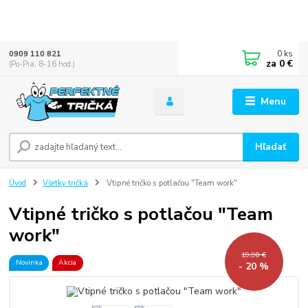
0
ks
0909 110 821
za
0 €
(Po-Pia, 8-16 hod.)
Menu
Hľadať
Úvod
Všetky tričká
Vtipné tričko s potlačou "Team work"
Vtipné tričko s potlačou "Team
work"
19,90 €
Novinka
Akcia
- 20 %