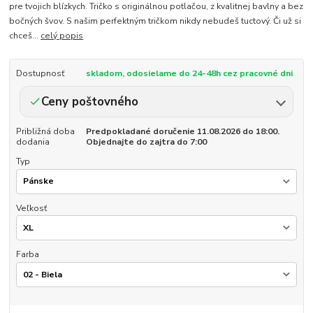
pre tvojich blízkych. Tričko s originálnou potlačou, z kvalitnej bavlny a bez
bočných švov. S našim perfektným tričkom nikdy nebudeš tuctový. Či už si
chceš...
celý popis
Dostupnosť
skladom, odosielame do 24-48h cez pracovné dni
Ceny poštovného
Približná doba
Predpokladané doručenie 11.08.2026 do 18:00.
dodania
Objednajte do zajtra do 7:00
Typ
Veľkosť
Farba