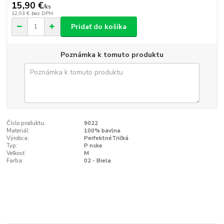
15,90 €
/
ks
12,93 €
bez DPH
Pridať do košíka
Poznámka k tomuto produktu
Číslo produktu:
9022
Materiál:
100% bavlna
Výrobca:
PerfektnéTričká
Typ:
P nske
Veľkosť:
M
Farba:
02 - Biela