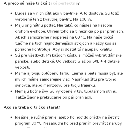
A prečo sú naše tričká také perfektné?
Budeš sa v nich cítiť ako v bavlnke. A to doslova. Sú totiž
vyrobené len z kvalitnej bavlny. Na 100 %.
Majú originálnu potlač. Nie takú, čo nájdeš na každom
druhom e-shope. Okrem toho sa ti nezničia po pár praniach.
Ak ich samozrejme neoperieš na 60 °C. Na naše tričká
tlačíme na tých najmodernejších strojoch a každý kus sa
poriadne kontroluje. Aby si dostal tú najlepšiu kvalitu.
Sú pre všetkých. Pri každom kúsku si môžeš vybrať dámske,
pánske, alebo detské. Od veľkosti S až po 5XL + 4 detské
veľkosti.
Máme aj tvoju obľúbenú farbu. Čierna a biela musia byť, ale
my ich máme samozrejme viac. Napríklad žltú pre tvojho
synovca, alebo mentolovú pre tvoju frajerku.
Nemajú bočné švy. Sú vyrobené v tzv. tubulárnom strihu.
Takže žiadne prekrúcanie po pár praniach.
Ako sa treba o tričko starať?
Ideálne je ručné pranie, alebo ho hoď do práčky na šetrný
program 30 °C. Nezabudni ho pred praním prevrátiť naruby.