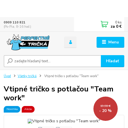
0
ks
0909 110 821
za
0 €
(Po-Pia, 8-16 hod.)
Menu
Hľadať
Úvod
Všetky tričká
Vtipné tričko s potlačou "Team work"
Vtipné tričko s potlačou "Team
work"
19,90 €
Novinka
Akcia
- 20 %