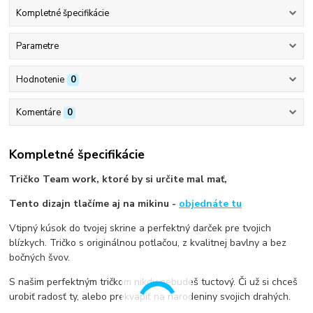
Kompletné špecifikácie
Parametre
Hodnotenie
0
Komentáre
0
Kompletné špecifikácie
Tričko Team work, ktoré by si určite mal mať,
Tento dizajn tlačíme aj na mikinu -
objednáte tu
Vtipný kúsok do tvojej skrine a perfektný darček pre tvojich
blízkych. Tričko s originálnou potlačou, z kvalitnej bavlny a bez
bočných švov.
S našim perfektným tričkom nikdy nebudeš tuctový. Či už si chceš
urobiť radosť ty, alebo prekvapiť na narodeniny svojich drahých.