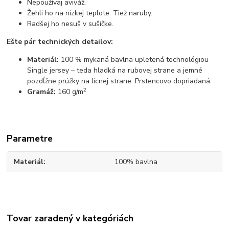
Nepoužívaj aviváž.
Žehli ho na nízkej teplote. Tiež naruby.
Radšej ho nesuš v sušičke.
Ešte pár technických detailov:
Materiál:
100 % mykaná bavlna upletená technológiou
Single jersey – teda hladká na rubovej strane a jemné
pozdĺžne prúžky na lícnej strane. Prstencovo dopriadaná.
2
Gramáž:
160 g/m
Parametre
Materiál
100% bavlna
Tovar zaradený v kategóriách