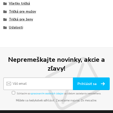
Všetky tričká
Tričká pre mužov
Tričká pre ženy
Udalosti
Nepremeškajte novinky, akcie a
zľavy!
Prihlásiť sa
Súhlasím so
spracovaním osobných údajov
za účelom zasielania newslettera.
Môžete sa kedykoľvek odhlásiť. Zasielame najviac 2x mesačne.