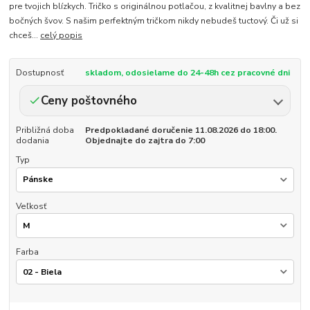
pre tvojich blízkych. Tričko s originálnou potlačou, z kvalitnej bavlny a bez
bočných švov. S našim perfektným tričkom nikdy nebudeš tuctový. Či už si
chceš...
celý popis
Dostupnosť
skladom, odosielame do 24-48h cez pracovné dni
Ceny poštovného
Približná doba
Predpokladané doručenie 11.08.2026 do 18:00.
dodania
Objednajte do zajtra do 7:00
Typ
Veľkosť
Farba