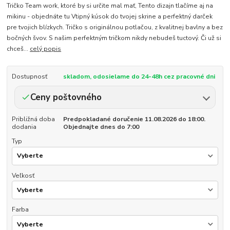
Tričko Team work, ktoré by si určite mal mať, Tento dizajn tlačíme aj na
mikinu - objednáte tu Vtipný kúsok do tvojej skrine a perfektný darček
pre tvojich blízkych. Tričko s originálnou potlačou, z kvalitnej bavlny a bez
bočných švov. S našim perfektným tričkom nikdy nebudeš tuctový. Či už si
chceš...
celý popis
Dostupnosť
skladom, odosielame do 24-48h cez pracovné dni
Ceny poštovného
Približná doba
Predpokladané doručenie 11.08.2026 do 18:00.
dodania
Objednajte dnes do 7:00
Typ
Veľkosť
Farba