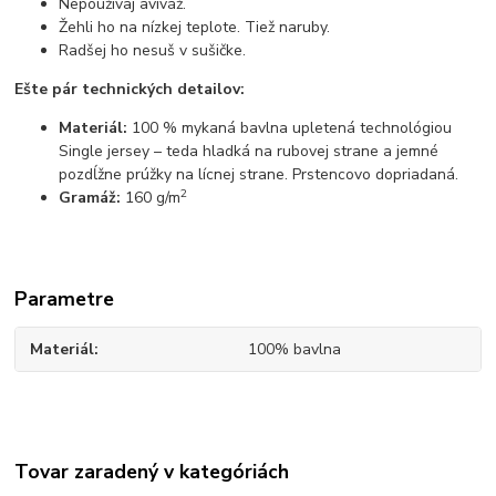
Nepoužívaj aviváž.
Žehli ho na nízkej teplote. Tiež naruby.
Radšej ho nesuš v sušičke.
Ešte pár technických detailov:
Materiál:
100 % mykaná bavlna upletená technológiou
Single jersey – teda hladká na rubovej strane a jemné
pozdĺžne prúžky na lícnej strane. Prstencovo dopriadaná.
2
Gramáž:
160 g/m
Parametre
Materiál
100% bavlna
Tovar zaradený v kategóriách