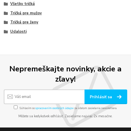
Všetky tričká
Tričká pre mužov
Tričká pre ženy
Udalosti
Nepremeškajte novinky, akcie a
zľavy!
Prihlásiť sa
Súhlasím so
spracovaním osobných údajov
za účelom zasielania newslettera.
Môžete sa kedykoľvek odhlásiť. Zasielame najviac 2x mesačne.