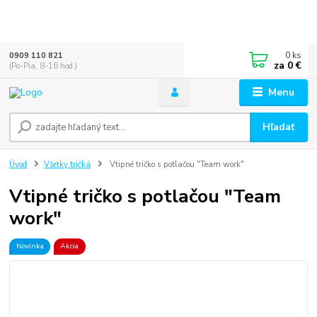
0
ks
0909 110 821
za
0 €
(Po-Pia, 8-16 hod.)
Menu
Hľadať
Úvod
Všetky tričká
Vtipné tričko s potlačou "Team work"
Vtipné tričko s potlačou "Team
work"
Novinka
Akcia