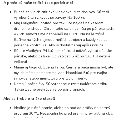
A prečo sú naše tričká také perfektné?
Budeš sa v nich cítiť ako v bavlnke. A to doslova. Sú totiž
vyrobené len z kvalitnej bavlny. Na 100 %.
Majú originálnu potlač. Nie takú, čo nájdeš na každom
druhom e-shope. Okrem toho sa ti nezničia po pár praniach.
Ak ich samozrejme neoperieš na 60 °C. Na naše tričká
tlačíme na tých najmodernejších strojoch a každý kus sa
poriadne kontroluje. Aby si dostal tú najlepšiu kvalitu.
Sú pre všetkých. Pri každom kúsku si môžeš vybrať dámske,
pánske, alebo detské. Od veľkosti S až po 5XL + 4 detské
veľkosti.
Máme aj tvoju obľúbenú farbu. Čierna a biela musia byť, ale
my ich máme samozrejme viac. Napríklad žltú pre tvojho
synovca, alebo mentolovú pre tvoju frajerku.
Nemajú bočné švy. Sú vyrobené v tzv. tubulárnom strihu.
Takže žiadne prekrúcanie po pár praniach.
Ako sa treba o tričko starať?
Ideálne je ručné pranie, alebo ho hoď do práčky na šetrný
program 30 °C. Nezabudni ho pred praním prevrátiť naruby.