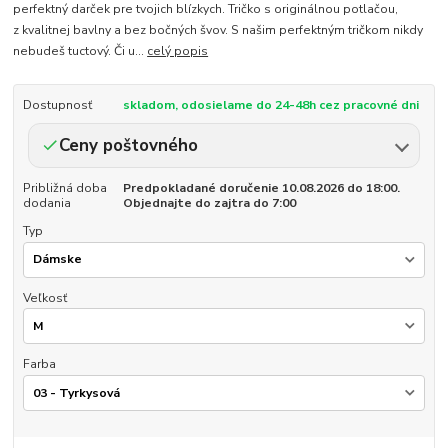
perfektný darček pre tvojich blízkych. Tričko s originálnou potlačou,
z kvalitnej bavlny a bez bočných švov. S našim perfektným tričkom nikdy
nebudeš tuctový. Či u...
celý popis
Dostupnosť
skladom, odosielame do 24-48h cez pracovné dni
Ceny poštovného
Približná doba
Predpokladané doručenie 10.08.2026 do 18:00.
dodania
Objednajte do zajtra do 7:00
Typ
Veľkosť
Farba