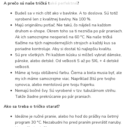
A prečo sú naše tričká také perfektné?
Budeš sa v nich cítiť ako v bavlnke. A to doslova. Sú totiž
vyrobené len z kvalitnej bavlny. Na 100 %.
Majú originálnu potlač. Nie takú, čo nájdeš na každom
druhom e-shope. Okrem toho sa ti nezničia po pár praniach.
Ak ich samozrejme neoperieš na 60 °C. Na naše tričká
tlačíme na tých najmodernejších strojoch a každý kus sa
poriadne kontroluje. Aby si dostal tú najlepšiu kvalitu.
Sú pre všetkých. Pri každom kúsku si môžeš vybrať dámske,
pánske, alebo detské. Od veľkosti S až po 5XL + 4 detské
veľkosti.
Máme aj tvoju obľúbenú farbu. Čierna a biela musia byť, ale
my ich máme samozrejme viac. Napríklad žltú pre tvojho
synovca, alebo mentolovú pre tvoju frajerku.
Nemajú bočné švy. Sú vyrobené v tzv. tubulárnom strihu.
Takže žiadne prekrúcanie po pár praniach.
Ako sa treba o tričko starať?
Ideálne je ručné pranie, alebo ho hoď do práčky na šetrný
program 30 °C. Nezabudni ho pred praním prevrátiť naruby.