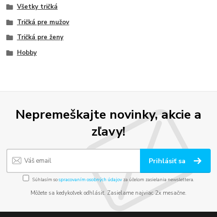
Všetky tričká
Tričká pre mužov
Tričká pre ženy
Hobby
Nepremeškajte novinky, akcie a
zľavy!
Prihlásiť sa
Súhlasím so
spracovaním osobných údajov
za účelom zasielania newslettera.
Môžete sa kedykoľvek odhlásiť. Zasielame najviac 2x mesačne.