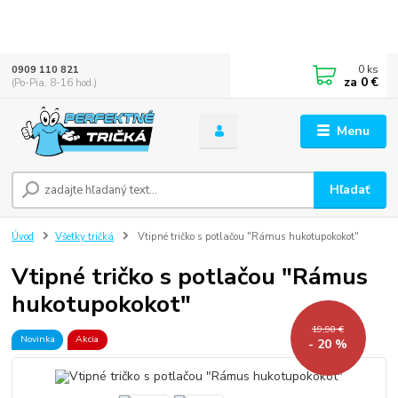
0
ks
0909 110 821
za
0 €
(Po-Pia, 8-16 hod.)
Menu
Hľadať
Úvod
Všetky tričká
Vtipné tričko s potlačou "Rámus hukotupokokot"
Vtipné tričko s potlačou "Rámus
hukotupokokot"
19,90 €
Novinka
Akcia
- 20 %