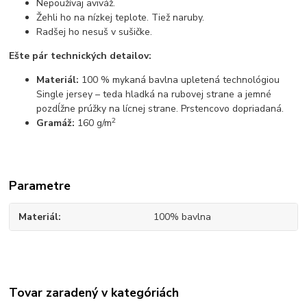
Nepoužívaj aviváž.
Žehli ho na nízkej teplote. Tiež naruby.
Radšej ho nesuš v sušičke.
Ešte pár technických detailov:
Materiál:
100 % mykaná bavlna upletená technológiou
Single jersey – teda hladká na rubovej strane a jemné
pozdĺžne prúžky na lícnej strane. Prstencovo dopriadaná.
2
Gramáž:
160 g/m
Parametre
Materiál
100% bavlna
Tovar zaradený v kategóriách