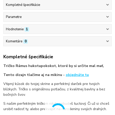
Kompletné špecifikácie
Parametre
Hodnotenie
1
Komentáre
0
Kompletné špecifikácie
Tričko Rámus hukotupokokot, ktoré by si určite mal mať,
Tento dizajn tlačíme aj na mikinu -
objednáte tu
Vtipný kúsok do tvojej skrine a perfektný darček pre tvojich
blízkych. Tričko s originálnou potlačou, z kvalitnej bavlny a bez
bočných švov.
S našim perfektným tričkom nikdy nebudeš tuctový. Či už si chceš
urobiť radosť ty, alebo prekvapiť na narodeniny svojich drahých.