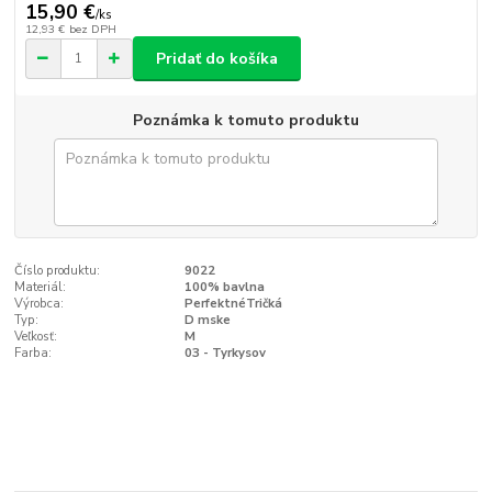
15,90 €
/
ks
12,93 €
bez DPH
Pridať do košíka
Poznámka k tomuto produktu
Číslo produktu:
9022
Materiál:
100% bavlna
Výrobca:
PerfektnéTričká
Typ:
D mske
Veľkosť:
M
Farba:
03 - Tyrkysov