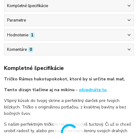
Kompletné špecifikácie
Parametre
Hodnotenie
1
Komentáre
0
Kompletné špecifikácie
Tričko Rámus hukotupokokot, ktoré by si určite mal mať,
Tento dizajn tlačíme aj na mikinu -
objednáte tu
Vtipný kúsok do tvojej skrine a perfektný darček pre tvojich
blízkych. Tričko s originálnou potlačou, z kvalitnej bavlny a bez
bočných švov.
S našim perfektným tričkom nikdy nebudeš tuctový. Či už si chceš
urobiť radosť ty, alebo prekvapiť na narodeniny svojich drahých.