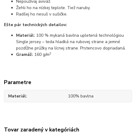
Nepoužívaj aviváž.
Žehli ho na nízkej teplote. Tiež naruby.
Radšej ho nesuš v sušičke.
Ešte pár technických detailov:
Materiál:
100 % mykaná bavlna upletená technológiou
Single jersey – teda hladká na rubovej strane a jemné
pozdĺžne prúžky na lícnej strane. Prstencovo dopriadaná.
2
Gramáž:
160 g/m
Parametre
Materiál
100% bavlna
Tovar zaradený v kategóriách