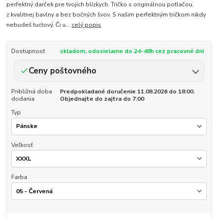
perfektný darček pre tvojich blízkych. Tričko s originálnou potlačou,
z kvalitnej bavlny a bez bočných švov. S našim perfektným tričkom nikdy
nebudeš tuctový. Či u...
celý popis
Dostupnosť
skladom, odosielame do 24-48h cez pracovné dni
Ceny poštovného
Približná doba
Predpokladané doručenie 11.08.2026 do 18:00.
dodania
Objednajte do zajtra do 7:00
Typ
Veľkosť
Farba