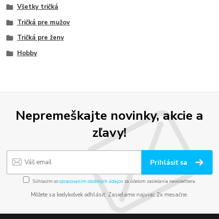
Všetky tričká
Tričká pre mužov
Tričká pre ženy
Hobby
Nepremeškajte novinky, akcie a
zľavy!
Prihlásiť sa
Súhlasím so
spracovaním osobných údajov
za účelom zasielania newslettera.
Môžete sa kedykoľvek odhlásiť. Zasielame najviac 2x mesačne.