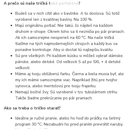
A prečo sú naše tričká také perfektné?
Budeš sa v nich cítiť ako v bavlnke. A to doslova. Sú totiž
vyrobené len z kvalitnej bavlny. Na 100 %.
Majú originálnu potlač. Nie takú, čo nájdeš na každom
druhom e-shope. Okrem toho sa ti nezničia po pár praniach.
Ak ich samozrejme neoperieš na 60 °C. Na naše tričká
tlačíme na tých najmodernejších strojoch a každý kus sa
poriadne kontroluje. Aby si dostal tú najlepšiu kvalitu.
Sú pre všetkých. Pri každom kúsku si môžeš vybrať dámske,
pánske, alebo detské. Od veľkosti S až po 5XL + 4 detské
veľkosti.
Máme aj tvoju obľúbenú farbu. Čierna a biela musia byť, ale
my ich máme samozrejme viac. Napríklad žltú pre tvojho
synovca, alebo mentolovú pre tvoju frajerku.
Nemajú bočné švy. Sú vyrobené v tzv. tubulárnom strihu.
Takže žiadne prekrúcanie po pár praniach.
Ako sa treba o tričko starať?
Ideálne je ručné pranie, alebo ho hoď do práčky na šetrný
program 30 °C. Nezabudni ho pred praním prevrátiť naruby.