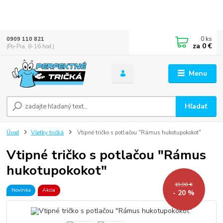
0
ks
0909 110 821
za
0 €
(Po-Pia, 8-16 hod.)
Menu
Hľadať
Úvod
Všetky tričká
Vtipné tričko s potlačou "Rámus hukotupokokot"
Vtipné tričko s potlačou "Rámus
hukotupokokot"
19,90 €
Novinka
Akcia
- 20 %