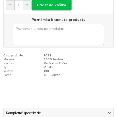
Pridať do košíka
Poznámka k tomuto produktu
Číslo produktu:
9022
Materiál:
100% bavlna
Výrobca:
PerfektnéTričká
Typ:
P nske
Veľkosť:
XXL
Farba:
05 - ¬erven
Kompletné špecifikácie