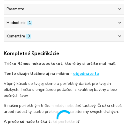
Parametre
Hodnotenie
1
Komentáre
0
Kompletné špecifikácie
Tričko Rámus hukotupokokot, ktoré by si určite mal mať,
Tento dizajn tlačíme aj na mikinu -
objednáte tu
Vtipný kúsok do tvojej skrine a perfektný darček pre tvojich
blízkych. Tričko s originálnou potlačou, z kvalitnej bavlny a bez
bočných švov.
S našim perfektným tričkom nikdy nebudeš tuctový. Či už si chceš
urobiť radosť ty, alebo prekvapiť na narodeniny svojich drahých.
A prečo sú naše tričká také perfektné?