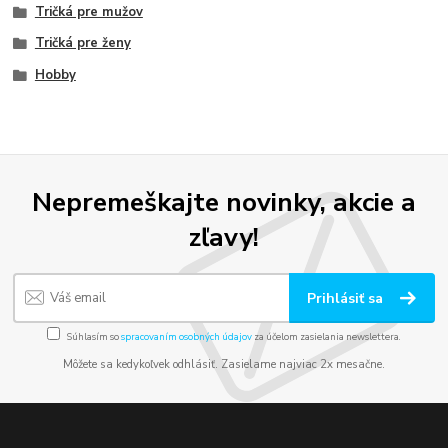
Tričká pre mužov
Tričká pre ženy
Hobby
Nepremeškajte novinky, akcie a
zľavy!
Prihlásiť sa
Súhlasím so
spracovaním osobných údajov
za účelom zasielania newslettera.
Môžete sa kedykoľvek odhlásiť. Zasielame najviac 2x mesačne.