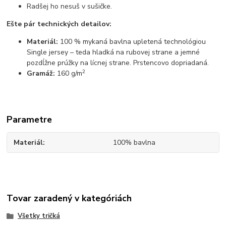
Radšej ho nesuš v sušičke.
Ešte pár technických detailov:
Materiál:
100 % mykaná bavlna upletená technológiou
Single jersey – teda hladká na rubovej strane a jemné
pozdĺžne prúžky na lícnej strane. Prstencovo dopriadaná.
2
Gramáž:
160 g/m
Parametre
Materiál
100% bavlna
Tovar zaradený v kategóriách
Všetky tričká