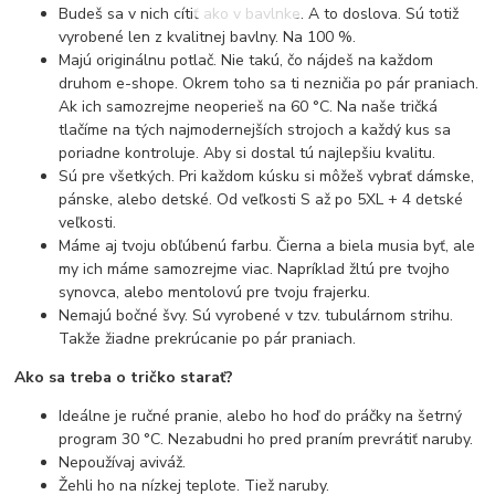
Budeš sa v nich cítiť ako v bavlnke. A to doslova. Sú totiž
vyrobené len z kvalitnej bavlny. Na 100 %.
Majú originálnu potlač. Nie takú, čo nájdeš na každom
druhom e-shope. Okrem toho sa ti nezničia po pár praniach.
Ak ich samozrejme neoperieš na 60 °C. Na naše tričká
tlačíme na tých najmodernejších strojoch a každý kus sa
poriadne kontroluje. Aby si dostal tú najlepšiu kvalitu.
Sú pre všetkých. Pri každom kúsku si môžeš vybrať dámske,
pánske, alebo detské. Od veľkosti S až po 5XL + 4 detské
veľkosti.
Máme aj tvoju obľúbenú farbu. Čierna a biela musia byť, ale
my ich máme samozrejme viac. Napríklad žltú pre tvojho
synovca, alebo mentolovú pre tvoju frajerku.
Nemajú bočné švy. Sú vyrobené v tzv. tubulárnom strihu.
Takže žiadne prekrúcanie po pár praniach.
Ako sa treba o tričko starať?
Ideálne je ručné pranie, alebo ho hoď do práčky na šetrný
program 30 °C. Nezabudni ho pred praním prevrátiť naruby.
Nepoužívaj aviváž.
Žehli ho na nízkej teplote. Tiež naruby.