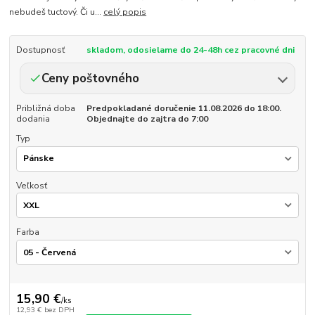
nebudeš tuctový. Či u...
celý popis
Dostupnosť
skladom, odosielame do 24-48h cez pracovné dni
Ceny poštovného
Približná doba
Predpokladané doručenie 11.08.2026 do 18:00.
dodania
Objednajte do zajtra do 7:00
Typ
Veľkosť
Farba
15,90 €
/
ks
12,93 €
bez DPH