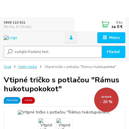
0
ks
0909 110 821
za
0 €
(Po-Pia, 8-16 hod.)
Menu
Hľadať
Úvod
Všetky tričká
Vtipné tričko s potlačou "Rámus hukotupokokot"
Vtipné tričko s potlačou "Rámus
hukotupokokot"
19,90 €
Novinka
Akcia
- 20 %