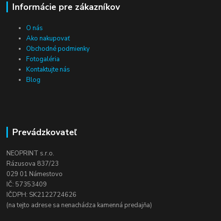
Informácie pre zákazníkov
O nás
Ako nakupovať
Obchodné podmienky
Fotogaléria
Kontaktujte nás
Blog
Prevádzkovateľ
NEOPRINT s.r.o.
Rázusova 837/23
029 01 Námestovo
IČ: 57353409
IČDPH: SK2122724626
(na tejto adrese sa nenachádza kamenná predajňa)