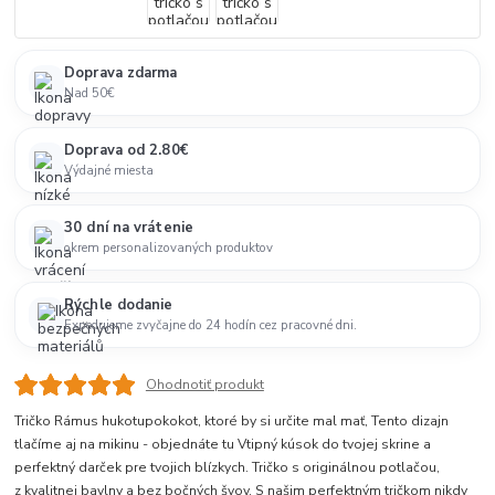
Doprava zdarma
Nad 50€
Doprava od 2.80€
Výdajné miesta
30 dní na vrátenie
okrem personalizovaných produktov
Rýchle dodanie
Expedujeme zvyčajne do 24 hodín cez pracovné dni.
Ohodnotiť produkt
Tričko Rámus hukotupokokot, ktoré by si určite mal mať, Tento dizajn
tlačíme aj na mikinu - objednáte tu Vtipný kúsok do tvojej skrine a
perfektný darček pre tvojich blízkych. Tričko s originálnou potlačou,
z kvalitnej bavlny a bez bočných švov. S našim perfektným tričkom nikdy