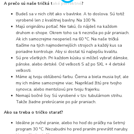
A prečo sú naše tričká také perfektné?
Budeš sa v nich cítiť ako v bavlnke. A to doslova. Sú totiž
vyrobené len z kvalitnej bavlny. Na 100 %.
Majú originálnu potlač. Nie takú, čo nájdeš na každom
druhom e-shope. Okrem toho sa ti nezničia po pár praniach.
Ak ich samozrejme neoperieš na 60 °C. Na naše tričká
tlačíme na tých najmodernejších strojoch a každý kus sa
poriadne kontroluje. Aby si dostal tú najlepšiu kvalitu.
Sú pre všetkých. Pri každom kúsku si môžeš vybrať dámske,
pánske, alebo detské. Od veľkosti S až po 5XL + 4 detské
veľkosti.
Máme aj tvoju obľúbenú farbu. Čierna a biela musia byť, ale
my ich máme samozrejme viac. Napríklad žltú pre tvojho
synovca, alebo mentolovú pre tvoju frajerku.
Nemajú bočné švy. Sú vyrobené v tzv. tubulárnom strihu.
Takže žiadne prekrúcanie po pár praniach.
Ako sa treba o tričko starať?
Ideálne je ručné pranie, alebo ho hoď do práčky na šetrný
program 30 °C. Nezabudni ho pred praním prevrátiť naruby.