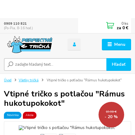
0
ks
0909 110 821
za
0 €
(Po-Pia, 8-16 hod.)
Menu
Hľadať
Úvod
Všetky tričká
Vtipné tričko s potlačou "Rámus hukotupokokot"
Vtipné tričko s potlačou "Rámus
hukotupokokot"
19,90 €
Novinka
Akcia
- 20 %