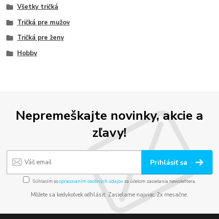
Všetky tričká
Tričká pre mužov
Tričká pre ženy
Hobby
Nepremeškajte novinky, akcie a
zľavy!
Prihlásiť sa
Súhlasím so
spracovaním osobných údajov
za účelom zasielania newslettera.
Môžete sa kedykoľvek odhlásiť. Zasielame najviac 2x mesačne.