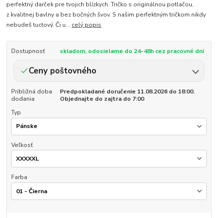
perfektný darček pre tvojich blízkych. Tričko s originálnou potlačou,
z kvalitnej bavlny a bez bočných švov. S našim perfektným tričkom nikdy
nebudeš tuctový. Či u...
celý popis
Dostupnosť
skladom, odosielame do 24-48h cez pracovné dni
Ceny poštovného
Približná doba
Predpokladané doručenie 11.08.2026 do 18:00.
dodania
Objednajte do zajtra do 7:00
Typ
Veľkosť
Farba