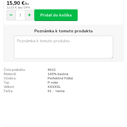
15,90 €
/
ks
12,93 €
bez DPH
Pridať do košíka
Poznámka k tomuto produktu
Číslo produktu:
9022
Materiál:
100% bavlna
Výrobca:
PerfektnéTričká
Typ:
P nske
Veľkosť:
XXXXXL
Farba:
01 - ¬ierna