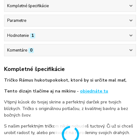
Kompletné špecifikácie
Parametre
Hodnotenie
1
Komentáre
0
Kompletné špecifikácie
Tričko Rámus hukotupokokot, ktoré by si určite mal mať,
Tento dizajn tlačíme aj na mikinu -
objednáte tu
Vtipný kúsok do tvojej skrine a perfektný darček pre tvojich
blízkych. Tričko s originálnou potlačou, z kvalitnej bavlny a bez
bočných švov.
S našim perfektným tričkom nikdy nebudeš tuctový. Či už si chceš
urobiť radosť ty, alebo prekvapiť na narodeniny svojich drahých.