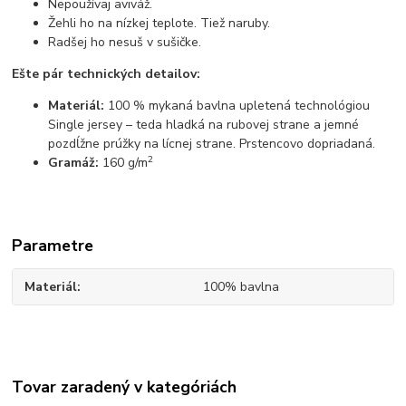
Nepoužívaj aviváž.
Žehli ho na nízkej teplote. Tiež naruby.
Radšej ho nesuš v sušičke.
Ešte pár technických detailov:
Materiál:
100 % mykaná bavlna upletená technológiou
Single jersey – teda hladká na rubovej strane a jemné
pozdĺžne prúžky na lícnej strane. Prstencovo dopriadaná.
2
Gramáž:
160 g/m
Parametre
Materiál
100% bavlna
Tovar zaradený v kategóriách