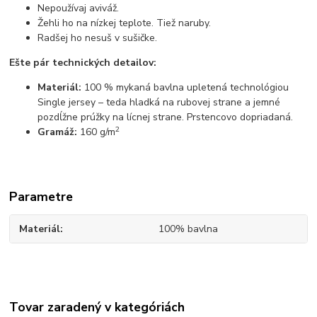
Nepoužívaj aviváž.
Žehli ho na nízkej teplote. Tiež naruby.
Radšej ho nesuš v sušičke.
Ešte pár technických detailov:
Materiál:
100 % mykaná bavlna upletená technológiou
Single jersey – teda hladká na rubovej strane a jemné
pozdĺžne prúžky na lícnej strane. Prstencovo dopriadaná.
2
Gramáž:
160 g/m
Parametre
Materiál
100% bavlna
Tovar zaradený v kategóriách