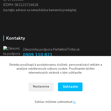
IČDPH: SK2122724626
(na tejto adrese sa nenachádza kamenná predajňa)
Kontakty
Zákaznícka podpora PerfektnéTričká.sk
0909 110 821
(Po-Pia, 8-16 hod.)
Stránky používajú k poskytovaniu služieb, personalizácií reklám a
analýze návštevnosti súbory cookie. Používaním týchto
info@perfektnetricka.sk
internetových stránok s tým súhlasíte.
Súhlasím
Nastavenia
Súhlas môžete odmietnuť
tu
.
Vytvorené na
Eshop-rychlo.sk