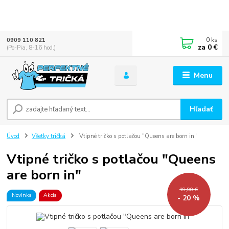
0
ks
0909 110 821
za
0 €
(Po-Pia, 8-16 hod.)
Menu
Hľadať
Úvod
Všetky tričká
Vtipné tričko s potlačou "Queens are born in"
Vtipné tričko s potlačou "Queens
are born in"
19,90 €
Novinka
Akcia
- 20 %