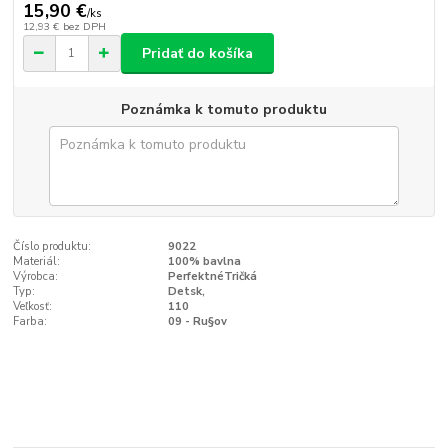
15,90 €
/
ks
12,93 €
bez DPH
Pridať do košíka
Poznámka k tomuto produktu
Číslo produktu:
9022
Materiál:
100% bavlna
Výrobca:
PerfektnéTričká
Typ:
Detsk‚
Veľkosť:
110
Farba:
09 - Ru§ov