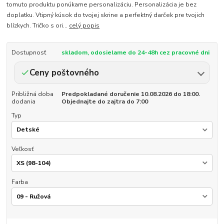
tomuto produktu ponúkame personalizáciu. Personalizácia je bez
doplatku. Vtipný kúsok do tvojej skrine a perfektný darček pre tvojich
blízkych. Tričko s ori...
celý popis
Dostupnosť
skladom, odosielame do 24-48h cez pracovné dni
Ceny poštovného
Približná doba
Predpokladané doručenie 10.08.2026 do 18:00.
dodania
Objednajte do zajtra do 7:00
Typ
Veľkosť
Farba