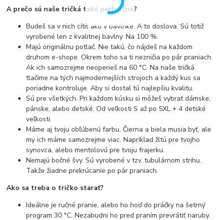
A prečo sú naše tričká také perfektné?
Budeš sa v nich cítiť ako v bavlnke. A to doslova. Sú totiž
vyrobené len z kvalitnej bavlny. Na 100 %.
Majú originálnu potlač. Nie takú, čo nájdeš na každom
druhom e-shope. Okrem toho sa ti nezničia po pár praniach.
Ak ich samozrejme neoperieš na 60 °C. Na naše tričká
tlačíme na tých najmodernejších strojoch a každý kus sa
poriadne kontroluje. Aby si dostal tú najlepšiu kvalitu.
Sú pre všetkých. Pri každom kúsku si môžeš vybrať dámske,
pánske, alebo detské. Od veľkosti S až po 5XL + 4 detské
veľkosti.
Máme aj tvoju obľúbenú farbu. Čierna a biela musia byť, ale
my ich máme samozrejme viac. Napríklad žltú pre tvojho
synovca, alebo mentolovú pre tvoju frajerku.
Nemajú bočné švy. Sú vyrobené v tzv. tubulárnom strihu.
Takže žiadne prekrúcanie po pár praniach.
Ako sa treba o tričko starať?
Ideálne je ručné pranie, alebo ho hoď do práčky na šetrný
program 30 °C. Nezabudni ho pred praním prevrátiť naruby.