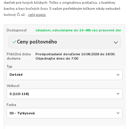
darček pre tvojich blízkych. Tričko s originálnou potlačou, z kvalitnej
bavlny a bez bočných švov. S našim perfektným tričkom nikdy nebudeš
tuctový. Či už...
celý popis
Dostupnosť
skladom, odosielame do 24-48h cez pracovné dni
Ceny poštovného
Približná doba
Predpokladané doručenie 10.08.2026 do 18:00.
dodania
Objednajte dnes do 7:00
Typ
Veľkosť
Farba