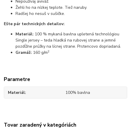
Nepoužívaj aviváž.
Žehli ho na nízkej teplote. Tiež naruby.
Radšej ho nesuš v sušičke.
Ešte pár technických detailov:
Materiál:
100 % mykaná bavlna upletená technológiou
Single jersey – teda hladká na rubovej strane a jemné
pozdĺžne prúžky na lícnej strane. Prstencovo dopriadaná.
2
Gramáž:
160 g/m
Parametre
Materiál
100% bavlna
Tovar zaradený v kategóriách