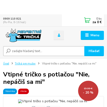
0
ks
0909 110 821
za
0 €
(Po-Pia, 8-16 hod.)
Menu
Hľadať
Úvod
Tričká pre mužov
Vtipné tričko s potlačou "Nie, nepáčiš sa mi"
Vtipné tričko s potlačou "Nie,
nepáčiš sa mi"
19,90 €
Novinka
Akcia
- 20 %