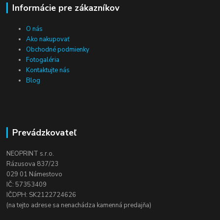
Informácie pre zákazníkov
O nás
Ako nakupovať
Obchodné podmienky
Fotogaléria
Kontaktujte nás
Blog
Prevádzkovateľ
NEOPRINT s.r.o.
Rázusova 837/23
029 01 Námestovo
IČ: 57353409
IČDPH: SK2122724626
(na tejto adrese sa nenachádza kamenná predajňa)