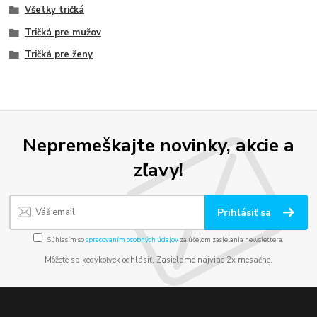
Všetky tričká
Tričká pre mužov
Tričká pre ženy
Nepremeškajte novinky, akcie a
zľavy!
Prihlásiť sa
Súhlasím so
spracovaním osobných údajov
za účelom zasielania newslettera.
Môžete sa kedykoľvek odhlásiť. Zasielame najviac 2x mesačne.