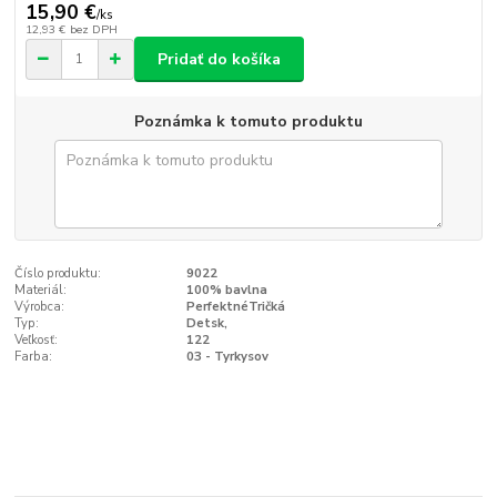
15,90 €
/
ks
12,93 €
bez DPH
Pridať do košíka
Poznámka k tomuto produktu
Číslo produktu:
9022
Materiál:
100% bavlna
Výrobca:
PerfektnéTričká
Typ:
Detsk‚
Veľkosť:
122
Farba:
03 - Tyrkysov