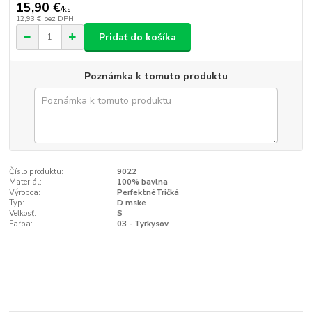
15,90 €
/
ks
12,93 €
bez DPH
Pridať do košíka
Poznámka k tomuto produktu
Číslo produktu:
9022
Materiál:
100% bavlna
Výrobca:
PerfektnéTričká
Typ:
D mske
Veľkosť:
S
Farba:
03 - Tyrkysov