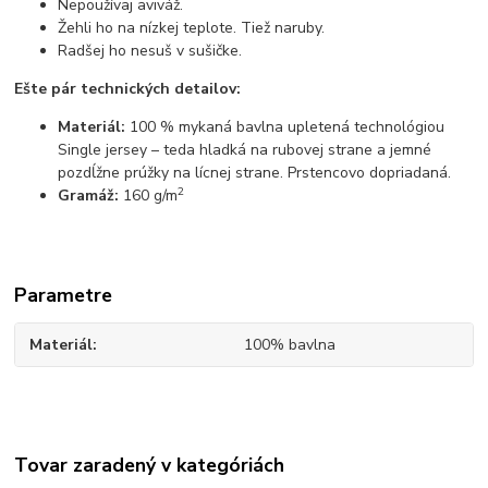
Nepoužívaj aviváž.
Žehli ho na nízkej teplote. Tiež naruby.
Radšej ho nesuš v sušičke.
Ešte pár technických detailov:
Materiál:
100 % mykaná bavlna upletená technológiou
Single jersey – teda hladká na rubovej strane a jemné
pozdĺžne prúžky na lícnej strane. Prstencovo dopriadaná.
2
Gramáž:
160 g/m
Parametre
Materiál
100% bavlna
Tovar zaradený v kategóriách