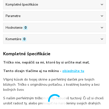
Kompletné špecifikácie
Parametre
Hodnotenie
0
Komentáre
0
Kompletné špecifikácie
Tričko nie, nepáčiš sa mi, ktoré by si určite mal mať,
Tento dizajn tlačíme aj na mikinu -
objednáte tu
Vtipný kúsok do tvojej skrine a perfektný darček pre tvojich
blízkych. Tričko s originálnou potlačou, z kvalitnej bavlny a bez
bočných švov.
S našim perfektným tričkom nikdy nebudeš tuctový. Či už si chceš
urobiť radosť ty, alebo prekvapiť na narodeniny svojich drahých.