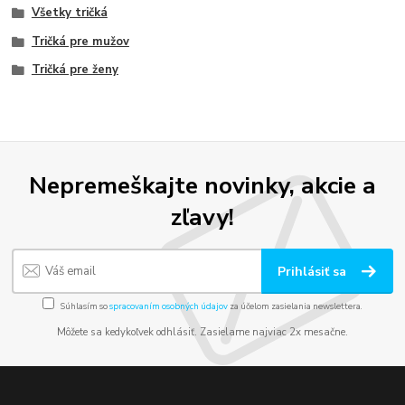
Všetky tričká
Tričká pre mužov
Tričká pre ženy
Nepremeškajte novinky, akcie a
zľavy!
Prihlásiť sa
Súhlasím so
spracovaním osobných údajov
za účelom zasielania newslettera.
Môžete sa kedykoľvek odhlásiť. Zasielame najviac 2x mesačne.