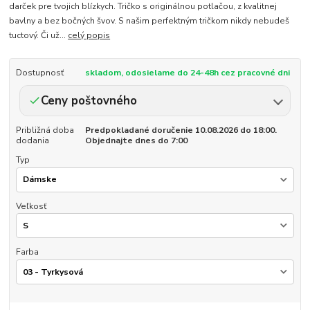
darček pre tvojich blízkych. Tričko s originálnou potlačou, z kvalitnej
bavlny a bez bočných švov. S našim perfektným tričkom nikdy nebudeš
tuctový. Či už...
celý popis
Dostupnosť
skladom, odosielame do 24-48h cez pracovné dni
Ceny poštovného
Približná doba
Predpokladané doručenie 10.08.2026 do 18:00.
dodania
Objednajte dnes do 7:00
Typ
Veľkosť
Farba