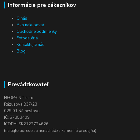
Informácie pre zákazníkov
O nás
Ako nakupovať
Obchodné podmienky
Fotogaléria
Kontaktujte nás
Blog
Prevádzkovateľ
NEOPRINT s.r.o.
Rázusova 837/23
029 01 Námestovo
IČ: 57353409
IČDPH: SK2122724626
(na tejto adrese sa nenachádza kamenná predajňa)