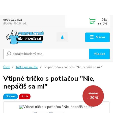
0
ks
0909 110 821
za
0 €
(Po-Pia, 8-16 hod.)
Menu
Hľadať
Úvod
Tričká pre mužov
Vtipné tričko s potlačou "Nie, nepáčiš sa mi"
Vtipné tričko s potlačou "Nie,
nepáčiš sa mi"
19,90 €
Novinka
Akcia
- 20 %