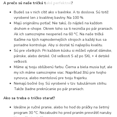
A prečo sú naše tričká také perfektné?
Budeš sa v nich cítiť ako v bavlnke. A to doslova. Sú totiž
vyrobené len z kvalitnej bavlny. Na 100 %.
Majú originálnu potlač. Nie takú, čo nájdeš na každom
druhom e-shope. Okrem toho sa ti nezničia po pár praniach.
Ak ich samozrejme neoperieš na 60 °C. Na naše tričká
tlačíme na tých najmodernejších strojoch a každý kus sa
poriadne kontroluje. Aby si dostal tú najlepšiu kvalitu.
Sú pre všetkých. Pri každom kúsku si môžeš vybrať dámske,
pánske, alebo detské. Od veľkosti S až po 5XL + 4 detské
veľkosti.
Máme aj tvoju obľúbenú farbu. Čierna a biela musia byť, ale
my ich máme samozrejme viac. Napríklad žltú pre tvojho
synovca, alebo mentolovú pre tvoju frajerku.
Nemajú bočné švy. Sú vyrobené v tzv. tubulárnom strihu.
Takže žiadne prekrúcanie po pár praniach.
Ako sa treba o tričko starať?
Ideálne je ručné pranie, alebo ho hoď do práčky na šetrný
program 30 °C. Nezabudni ho pred praním prevrátiť naruby.