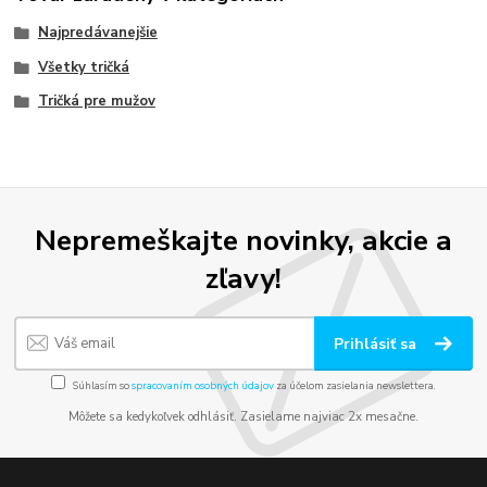
Najpredávanejšie
Všetky tričká
Tričká pre mužov
Nepremeškajte novinky, akcie a
zľavy!
Prihlásiť sa
Súhlasím so
spracovaním osobných údajov
za účelom zasielania newslettera.
Môžete sa kedykoľvek odhlásiť. Zasielame najviac 2x mesačne.