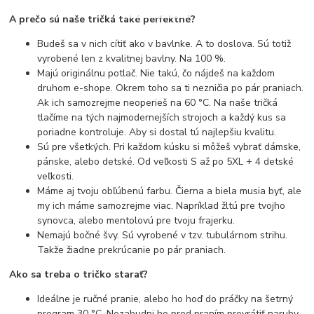
A prečo sú naše tričká také perfektné?
Budeš sa v nich cítiť ako v bavlnke. A to doslova. Sú totiž
vyrobené len z kvalitnej bavlny. Na 100 %.
Majú originálnu potlač. Nie takú, čo nájdeš na každom
druhom e-shope. Okrem toho sa ti nezničia po pár praniach.
Ak ich samozrejme neoperieš na 60 °C. Na naše tričká
tlačíme na tých najmodernejších strojoch a každý kus sa
poriadne kontroluje. Aby si dostal tú najlepšiu kvalitu.
Sú pre všetkých. Pri každom kúsku si môžeš vybrať dámske,
pánske, alebo detské. Od veľkosti S až po 5XL + 4 detské
veľkosti.
Máme aj tvoju obľúbenú farbu. Čierna a biela musia byť, ale
my ich máme samozrejme viac. Napríklad žltú pre tvojho
synovca, alebo mentolovú pre tvoju frajerku.
Nemajú bočné švy. Sú vyrobené v tzv. tubulárnom strihu.
Takže žiadne prekrúcanie po pár praniach.
Ako sa treba o tričko starať?
Ideálne je ručné pranie, alebo ho hoď do práčky na šetrný
program 30 °C. Nezabudni ho pred praním prevrátiť naruby.