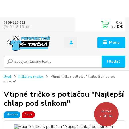
0
ks
0909 110 821
za
0 €
(Po-Pia, 8-16 hod.)
Menu
Hľadať
Úvod
Tričká pre mužov
Vtipné tričko s potlačou "Najlepší chlap pod
slnkom"
Vtipné tričko s potlačou "Najlepší
chlap pod slnkom"
19,90 €
Novinka
Akcia
- 20 %