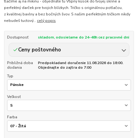
tlačíme aj na mikinu - objednáte tu Vtipný kúsok do tvojej skrine a
perfektný darček pre tvojich blízkych. Tričko s originálnou potlačou,
z kvalitnej bavlny a bez bočných švov. S našim perfektným tričkom nikdy
nebudeš tuctový...
celý popis
Dostupnosť
skladom, odosielame do 24-48h cez pracovné dni
Ceny poštovného
Približná doba
Predpokladané doručenie 11.08.2026 do 18:00.
dodania
Objednajte do zajtra do 7:00
Typ
Veľkosť
Farba