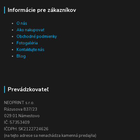
Informácie pre zákazníkov
O nás
Ako nakupovať
Obchodné podmienky
Fotogaléria
Kontaktujte nás
Blog
Prevádzkovateľ
NEOPRINT s.r.o.
Rázusova 837/23
029 01 Námestovo
IČ: 57353409
IČDPH: SK2122724626
(na tejto adrese sa nenachádza kamenná predajňa)