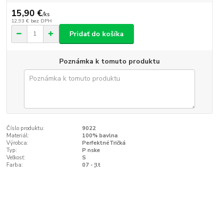
15,90 €
/
ks
12,93 €
bez DPH
Pridať do košíka
Poznámka k tomuto produktu
Číslo produktu:
9022
Materiál:
100% bavlna
Výrobca:
PerfektnéTričká
Typ:
P nske
Veľkosť:
S
Farba:
07 - ¦lt