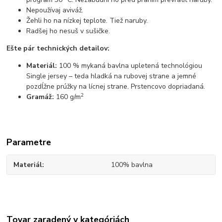
Nepoužívaj aviváž.
Žehli ho na nízkej teplote. Tiež naruby.
Radšej ho nesuš v sušičke.
Ešte pár technických detailov:
Materiál:
100 % mykaná bavlna upletená technológiou
Single jersey – teda hladká na rubovej strane a jemné
pozdĺžne prúžky na lícnej strane. Prstencovo dopriadaná.
2
Gramáž:
160 g/m
Parametre
Materiál
100% bavlna
Tovar zaradený v kategóriách