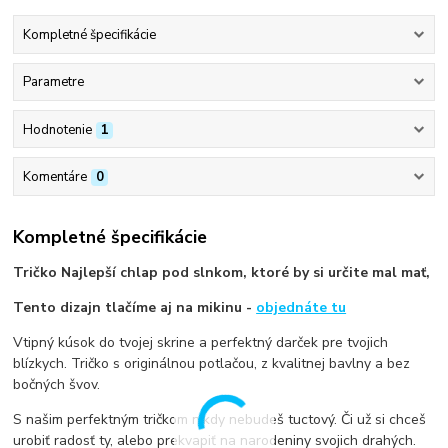
Kompletné špecifikácie
Parametre
Hodnotenie
1
Komentáre
0
Kompletné špecifikácie
Tričko Najlepší chlap pod slnkom, ktoré by si určite mal mať,
Tento dizajn tlačíme aj na mikinu -
objednáte tu
Vtipný kúsok do tvojej skrine a perfektný darček pre tvojich
blízkych. Tričko s originálnou potlačou, z kvalitnej bavlny a bez
bočných švov.
S našim perfektným tričkom nikdy nebudeš tuctový. Či už si chceš
urobiť radosť ty, alebo prekvapiť na narodeniny svojich drahých.