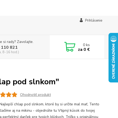
Prihlásenie
e si rady? Zavolajte.
0
ks
 110 821
za
0 €
a, 8-16 hod.)
hlap pod slnkom"
Ohodnotiť produkt
Najlepší chlap pod slnkom, ktoré by si určite mal mať, Tento
tlačíme aj na mikinu - objednáte tu Vtipný kúsok do tvojej
a perfektný darček pre tvojich blízkych. Tričko s originálnou