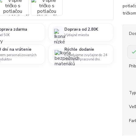
potlač
tričko
oprava zdarma
Doprava od 2.80€
Dos
ad 50€
Výdajné miesta
 dní na vrátenie
Rýchle dodanie
rem personalizovaných
Expedujeme zvyčajne do 24
oduktov
hodín cez pracovné dni.
Pri
Ty
Veľ
Far