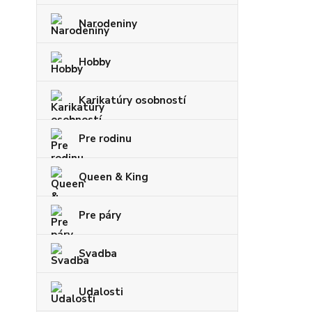
Narodeniny
Hobby
Karikatúry osobností
Pre rodinu
Queen & King
Pre páry
Svadba
Udalosti