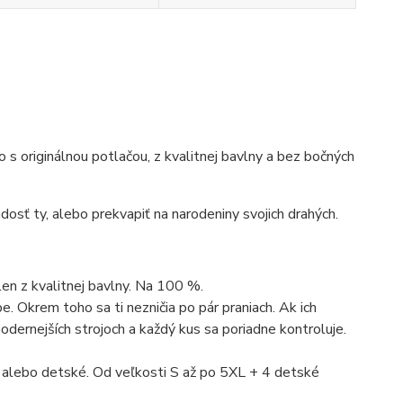
ko s originálnou potlačou, z kvalitnej bavlny a bez bočných
dosť ty, alebo prekvapiť na narodeniny svojich drahých.
len z kvalitnej bavlny. Na 100 %.
. Okrem toho sa ti nezničia po pár praniach. Ak ich
dernejších strojoch a každý kus sa poriadne kontroluje.
 alebo detské. Od veľkosti S až po 5XL + 4 detské