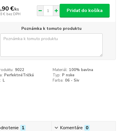
,90 €
/
ks
Pridať do košíka
93 €
bez DPH
Poznámka k tomuto produktu
roduktu:
9022
Materiál:
100% bavlna
a:
PerfektnéTričká
Typ:
P nske
:
L
Farba:
06 - Siv
dnotenie
1
Komentáre
0