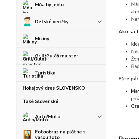
Mám
Mňa by jeblo
ale
Nem
Detské vecičky
Ako sa t
Mikiny
Ide
Nep
Grill/Guláš majster
Žeh
Rad
Turistika
Ešte pár
Hokejový dres SLOVENSKO
Mat
prú
Také Slovenské
Gr
Auto/Moto
Fotoobraz na plátne s
vašou foto
Param