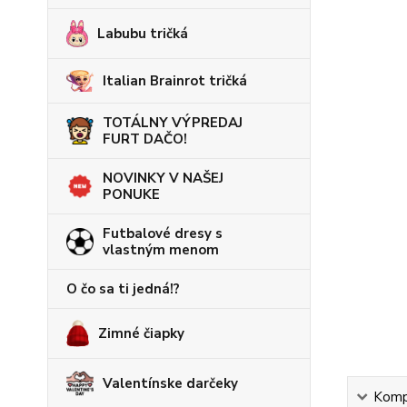
Labubu tričká
Italian Brainrot tričká
TOTÁLNY VÝPREDAJ
FURT DAČO!
NOVINKY V NAŠEJ
PONUKE
Futbalové dresy s
vlastným menom
O čo sa ti jedná!?
Zimné čiapky
Valentínske darčeky
Kompl