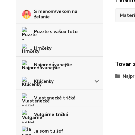
S menom/vekom na
Materi
želanie
Puzzle s vašou foto
Hrnčeky
Tovar 
Najpredávanejšie
Najpr
Kľúčenky
Vlastenecké tričká
Vulgárne tričká
Ja som tu šéf