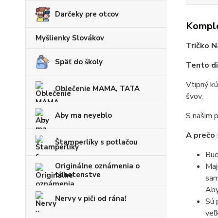
Darčeky pre otcov
Komple
Myšlienky Slovákov
Tričko N
Späť do školy
Tento di
Vtipný kú
Oblečenie MAMA, TATA
švov.
Aby ma neyeblo
S našim p
A prečo 
Štamperlíky s potlačou
Bud
Originálne oznámenia o
Maj
tehotenstve
sam
Aby
Nervy v piči od rána!
Sú 
veľ