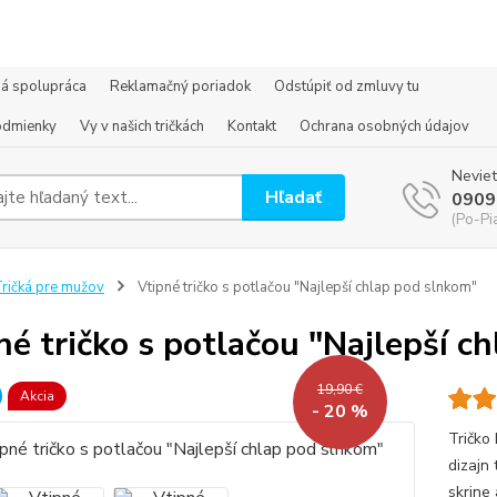
á spolupráca
Reklamačný poriadok
Odstúpiť od zmluvy tu
odmienky
Vy v našich tričkách
Kontakt
Ochrana osobných údajov
Neviet
Hľadať
0909
(Po-Pi
ričká pre mužov
Vtipné tričko s potlačou "Najlepší chlap pod slnkom"
né tričko s potlačou "Najlepší c
19,90 €
Akcia
- 20 %
Tričko 
dizajn 
skrine 