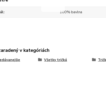
ál
100% bavlna
zaradený v kategóriách
edávanejšie
Všetky tričká
Trič