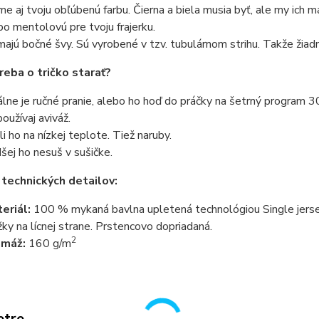
e aj tvoju obľúbenú farbu. Čierna a biela musia byť, ale my ich 
bo mentolovú pre tvoju frajerku.
ajú bočné švy. Sú vyrobené v tzv. tubulárnom strihu. Takže žiadn
reba o tričko starať?
álne je ručné pranie, alebo ho hoď do práčky na šetrný program 3
oužívaj aviváž.
li ho na nízkej teplote. Tiež naruby.
šej ho nesuš v sušičke.
 technických detailov:
eriál:
100 % mykaná bavlna upletená technológiou Single jersey
žky na lícnej strane. Prstencovo dopriadaná.
2
amáž:
160 g/m
etre