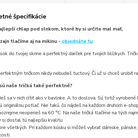
tné špecifikácie
ajlepší chlap pod slnkom, ktoré by si určite mal mať,
zajn tlačíme aj na mikinu -
objednáte tu
sok do tvojej skrine a perfektný darček pre tvojich blízkych. Trič
erfektným tričkom nikdy nebudeš tuctový. Či už si chceš urobiť ra
sú naše tričká také perfektné?
eš sa v nich cítiť ako v bavlnke. A to doslova. Sú totiž vyrobené 
ú originálnu potlač. Nie takú, čo nájdeš na každom druhom e-shope
ozrejme neoperieš na 60 °C. Na naše tričká tlačíme na tých najmo
 si dostal tú najlepšiu kvalitu.
pre všetkých. Pri každom kúsku si môžeš vybrať dámske, pánske,
kosti.