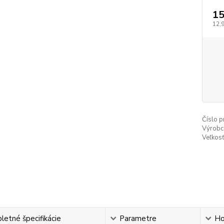
15
12,
Číslo p
Výrobc
Veľkosť
etné špecifikácie
Parametre
Ho