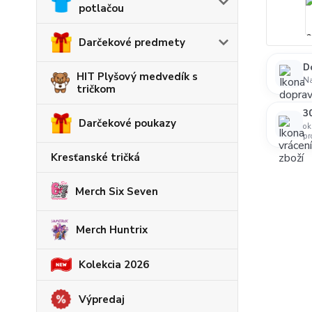
potlačou
Darčekové predmety
D
HIT Plyšový medvedík s
N
tričkom
30
Darčekové poukazy
ok
pr
Kresťanské tričká
Merch Six Seven
Merch Huntrix
Kolekcia 2026
Výpredaj