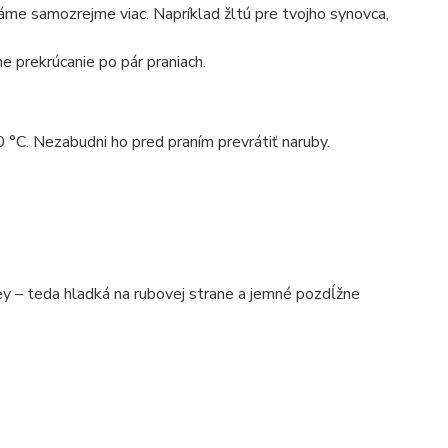
máme samozrejme viac. Napríklad žltú pre tvojho synovca,
e prekrúcanie po pár praniach.
0 °C. Nezabudni ho pred praním prevrátiť naruby.
 – teda hladká na rubovej strane a jemné pozdĺžne