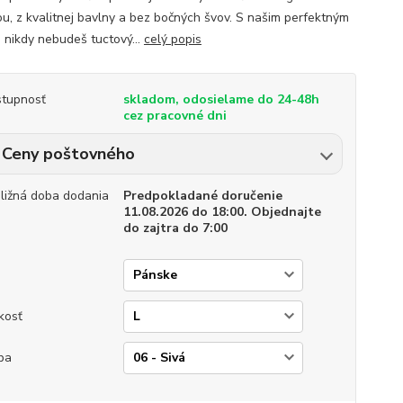
ou, z kvalitnej bavlny a bez bočných švov. S našim perfektným
m nikdy nebudeš tuctový...
celý popis
tupnosť
skladom, odosielame do 24-48h
cez pracovné dni
Ceny poštovného
bližná doba dodania
Predpokladané doručenie
11.08.2026 do 18:00. Objednajte
do zajtra do 7:00
p
kosť
ba