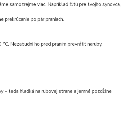
máme samozrejme viac. Napríklad žltú pre tvojho synovca,
e prekrúcanie po pár praniach.
0 °C. Nezabudni ho pred praním prevrátiť naruby.
 – teda hladká na rubovej strane a jemné pozdĺžne