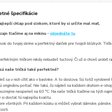
tné špecifikácie
ajlepší chlap pod slnkom, ktoré by si určite mal mať,
zajn tlačíme aj na mikinu -
objednáte tu
sok do tvojej skrine a perfektný darček pre tvojich blízkych. Trič
erfektným tričkom nikdy nebudeš tuctový. Či už si chceš urobiť ra
sú naše tričká také perfektné?
eš sa v nich cítiť ako v bavlnke. A to doslova. Sú totiž vyrobené 
ú originálnu potlač. Nie takú, čo nájdeš na každom druhom e-shope
ozrejme neoperieš na 60 °C. Na naše tričká tlačíme na tých najmo
 si dostal tú najlepšiu kvalitu.
pre všetkých. Pri každom kúsku si môžeš vybrať dámske, pánske,
kosti.