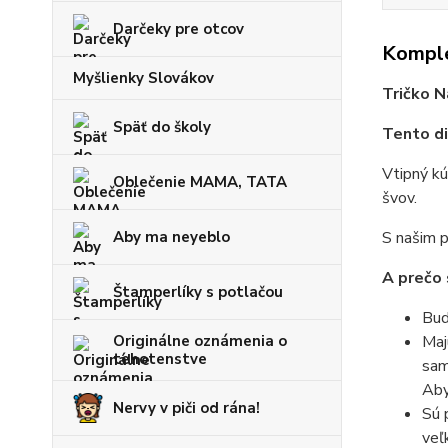
Darčeky pre otcov
Komple
Myšlienky Slovákov
Tričko N
Späť do školy
Tento di
Vtipný kú
Oblečenie MAMA, TATA
švov.
Aby ma neyeblo
S našim p
A prečo 
Štamperlíky s potlačou
Bud
Originálne oznámenia o
Maj
tehotenstve
sam
Aby
Nervy v piči od rána!
Sú 
veľ