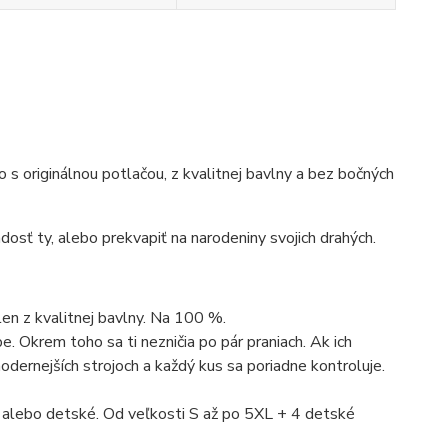
ko s originálnou potlačou, z kvalitnej bavlny a bez bočných
dosť ty, alebo prekvapiť na narodeniny svojich drahých.
len z kvalitnej bavlny. Na 100 %.
. Okrem toho sa ti nezničia po pár praniach. Ak ich
dernejších strojoch a každý kus sa poriadne kontroluje.
 alebo detské. Od veľkosti S až po 5XL + 4 detské