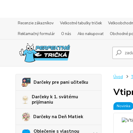
Recenzie zákazníkov
Veľkostné tabuľky tričiek
Veľkoobchodn
Reklamačný formulár
O nás
Ako nakupovať
Obchodné p
Úvod
T
Darčeky pre pani učiteľku
Vtip
Darčeky k 1. svätému
prijímaniu
Novinka
Darčeky na Deň Matiek
Oblečenie s vlastnou