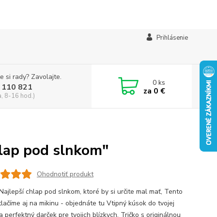
Prihlásenie
e si rady? Zavolajte.
0
ks
 110 821
za
0 €
a, 8-16 hod.)
hlap pod slnkom"
Ohodnotiť produkt
Najlepší chlap pod slnkom, ktoré by si určite mal mať, Tento
tlačíme aj na mikinu - objednáte tu Vtipný kúsok do tvojej
a perfektný darček pre tvojich blízkych. Tričko s originálnou