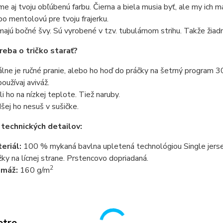
e aj tvoju obľúbenú farbu. Čierna a biela musia byť, ale my ich 
bo mentolovú pre tvoju frajerku.
ajú bočné švy. Sú vyrobené v tzv. tubulárnom strihu. Takže žiadn
reba o tričko starať?
álne je ručné pranie, alebo ho hoď do práčky na šetrný program 3
oužívaj aviváž.
li ho na nízkej teplote. Tiež naruby.
šej ho nesuš v sušičke.
 technických detailov:
eriál:
100 % mykaná bavlna upletená technológiou Single jersey
žky na lícnej strane. Prstencovo dopriadaná.
2
amáž:
160 g/m
etre