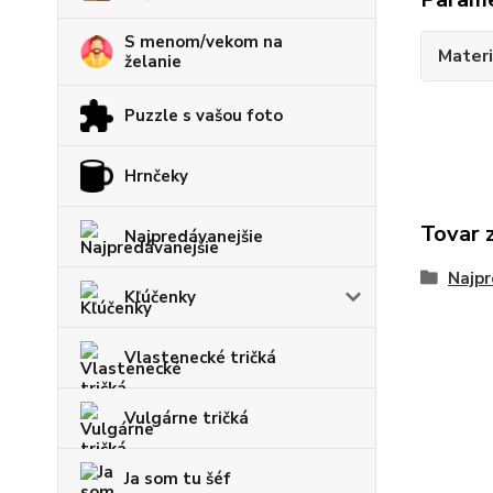
S menom/vekom na
Materi
želanie
Puzzle s vašou foto
Hrnčeky
Tovar 
Najpredávanejšie
Najpr
Kľúčenky
Vlastenecké tričká
Vulgárne tričká
Ja som tu šéf