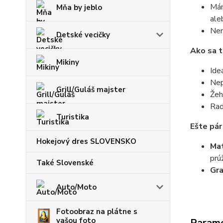
Mám
Mňa by jeblo
ale
Nem
Detské vecičky
Ako sa t
Mikiny
Ide
Nep
Grill/Guláš majster
Žeh
Rad
Turistika
Ešte pár
Hokejový dres SLOVENSKO
Mat
prú
Také Slovenské
Gr
Auto/Moto
Fotoobraz na plátne s
vašou foto
Param