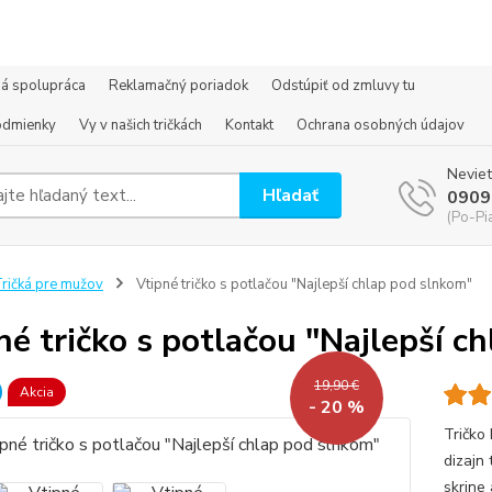
á spolupráca
Reklamačný poriadok
Odstúpiť od zmluvy tu
odmienky
Vy v našich tričkách
Kontakt
Ochrana osobných údajov
Neviet
Hľadať
0909
(Po-Pi
ričká pre mužov
Vtipné tričko s potlačou "Najlepší chlap pod slnkom"
né tričko s potlačou "Najlepší c
19,90 €
Akcia
- 20 %
Tričko 
dizajn 
skrine 