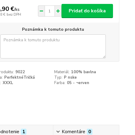
,90 €
/
ks
Pridať do košíka
93 €
bez DPH
Poznámka k tomuto produktu
roduktu:
9022
Materiál:
100% bavlna
a:
PerfektnéTričká
Typ:
P nske
:
XXXL
Farba:
05 - ¬erven
dnotenie
1
Komentáre
0