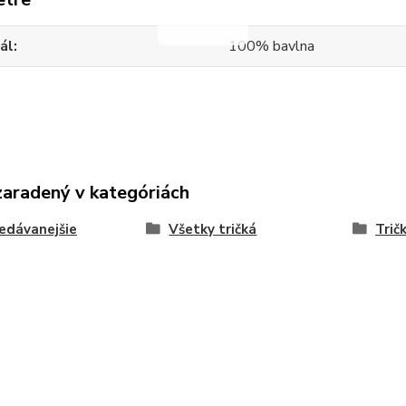
ál
100% bavlna
zaradený v kategóriách
edávanejšie
Všetky tričká
Trič