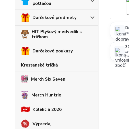
potlačou
Darčekové predmety
D
HIT Plyšový medvedík s
N
tričkom
30
Darčekové poukazy
ok
pr
Kresťanské tričká
Merch Six Seven
Merch Huntrix
Kolekcia 2026
Výpredaj