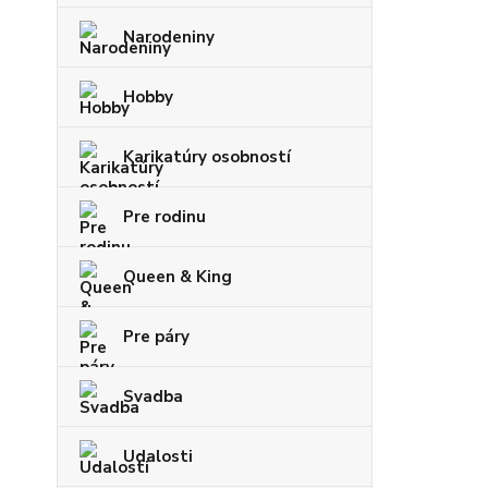
Narodeniny
Hobby
Karikatúry osobností
Pre rodinu
Queen & King
Pre páry
Svadba
Udalosti