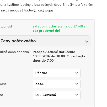
ou, z kvalitnej bavlny a bez bočných švov. S našim perfektným
m nikdy nebudeš tuctový...
celý popis
tupnosť
skladom, odosielame do 24-48h
cez pracovné dni
Ceny poštovného
bližná doba dodania
Predpokladané doručenie
10.08.2026 do 18:00. Objednajte
dnes do 7:00
p
kosť
ba