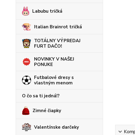
Labubu tričká
Italian Brainrot tričká
TOTÁLNY VÝPREDAJ
FURT DAČO!
NOVINKY V NAŠEJ
PONUKE
Futbalové dresy s
vlastným menom
O čo sa ti jedná!?
Zimné čiapky
Valentínske darčeky
Kompl