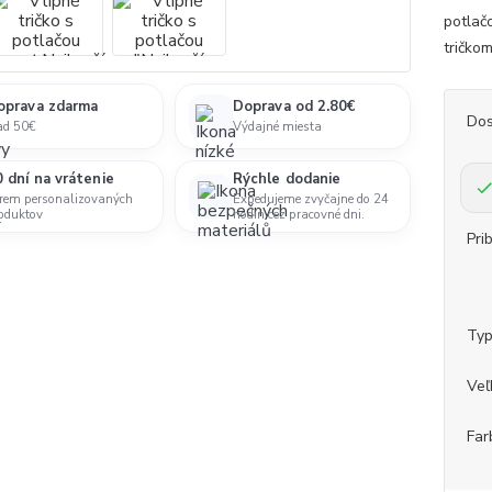
potlač
tričko
oprava zdarma
Doprava od 2.80€
Dos
ad 50€
Výdajné miesta
 dní na vrátenie
Rýchle dodanie
rem personalizovaných
Expedujeme zvyčajne do 24
oduktov
hodín cez pracovné dni.
Pri
Ty
Veľ
Far