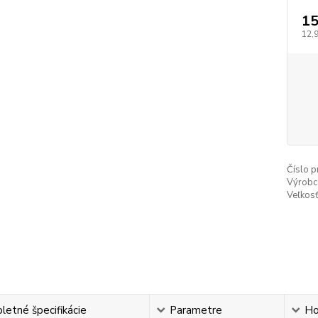
15
12,
Číslo p
Výrobc
Veľkosť
etné špecifikácie
Parametre
Ho