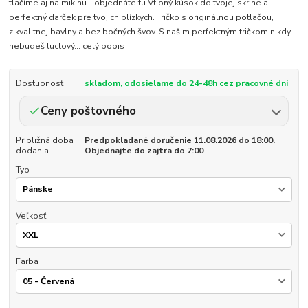
tlačíme aj na mikinu - objednáte tu Vtipný kúsok do tvojej skrine a
perfektný darček pre tvojich blízkych. Tričko s originálnou potlačou,
z kvalitnej bavlny a bez bočných švov. S našim perfektným tričkom nikdy
nebudeš tuctový...
celý popis
Dostupnosť
skladom, odosielame do 24-48h cez pracovné dni
Ceny poštovného
Približná doba
Predpokladané doručenie 11.08.2026 do 18:00.
dodania
Objednajte do zajtra do 7:00
Typ
Veľkosť
Farba