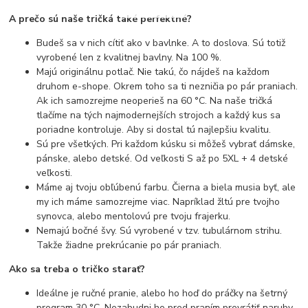
A prečo sú naše tričká také perfektné?
Budeš sa v nich cítiť ako v bavlnke. A to doslova. Sú totiž
vyrobené len z kvalitnej bavlny. Na 100 %.
Majú originálnu potlač. Nie takú, čo nájdeš na každom
druhom e-shope. Okrem toho sa ti nezničia po pár praniach.
Ak ich samozrejme neoperieš na 60 °C. Na naše tričká
tlačíme na tých najmodernejších strojoch a každý kus sa
poriadne kontroluje. Aby si dostal tú najlepšiu kvalitu.
Sú pre všetkých. Pri každom kúsku si môžeš vybrať dámske,
pánske, alebo detské. Od veľkosti S až po 5XL + 4 detské
veľkosti.
Máme aj tvoju obľúbenú farbu. Čierna a biela musia byť, ale
my ich máme samozrejme viac. Napríklad žltú pre tvojho
synovca, alebo mentolovú pre tvoju frajerku.
Nemajú bočné švy. Sú vyrobené v tzv. tubulárnom strihu.
Takže žiadne prekrúcanie po pár praniach.
Ako sa treba o tričko starať?
Ideálne je ručné pranie, alebo ho hoď do práčky na šetrný
program 30 °C. Nezabudni ho pred praním prevrátiť naruby.