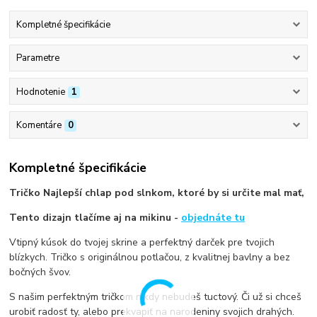
Kompletné špecifikácie
Parametre
Hodnotenie
1
Komentáre
0
Kompletné špecifikácie
Tričko Najlepší chlap pod slnkom, ktoré by si určite mal mať,
Tento dizajn tlačíme aj na mikinu -
objednáte tu
Vtipný kúsok do tvojej skrine a perfektný darček pre tvojich
blízkych. Tričko s originálnou potlačou, z kvalitnej bavlny a bez
bočných švov.
S našim perfektným tričkom nikdy nebudeš tuctový. Či už si chceš
urobiť radosť ty, alebo prekvapiť na narodeniny svojich drahých.