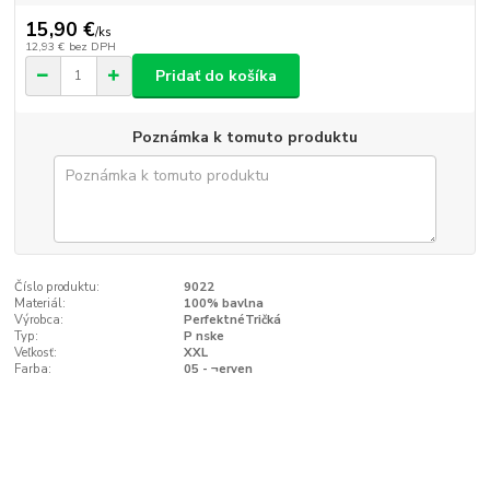
15,90 €
/
ks
12,93 €
bez DPH
Pridať do košíka
Poznámka k tomuto produktu
Číslo produktu:
9022
Materiál:
100% bavlna
Výrobca:
PerfektnéTričká
Typ:
P nske
Veľkosť:
XXL
Farba:
05 - ¬erven