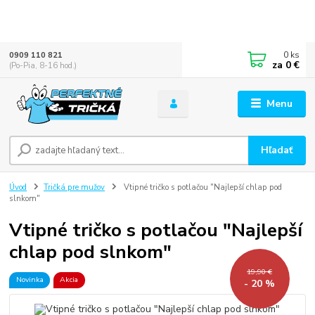
0
ks
0909 110 821
za
0 €
(Po-Pia, 8-16 hod.)
Menu
Hľadať
Úvod
Tričká pre mužov
Vtipné tričko s potlačou "Najlepší chlap pod
slnkom"
Vtipné tričko s potlačou "Najlepší
chlap pod slnkom"
19,90 €
Novinka
Akcia
- 20 %