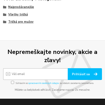
Najpredávanejšie
Všetky tričká
Tričká pre mužov
Nepremeškajte novinky, akcie a
zľavy!
Prihlásiť sa
Súhlasím so
spracovaním osobných údajov
za účelom zasielania newslettera.
Môžete sa kedykoľvek odhlásiť. Zasielame najviac 2x mesačne.