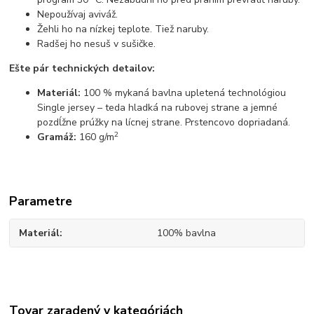
Nepoužívaj aviváž.
Žehli ho na nízkej teplote. Tiež naruby.
Radšej ho nesuš v sušičke.
Ešte pár technických detailov:
Materiál:
100 % mykaná bavlna upletená technológiou
Single jersey – teda hladká na rubovej strane a jemné
pozdĺžne prúžky na lícnej strane. Prstencovo dopriadaná.
2
Gramáž:
160 g/m
Parametre
Materiál
100% bavlna
Tovar zaradený v kategóriách