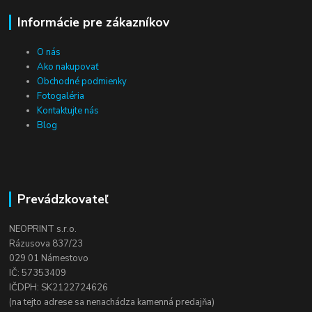
Informácie pre zákazníkov
O nás
Ako nakupovať
Obchodné podmienky
Fotogaléria
Kontaktujte nás
Blog
Prevádzkovateľ
NEOPRINT s.r.o.
Rázusova 837/23
029 01 Námestovo
IČ: 57353409
IČDPH: SK2122724626
(na tejto adrese sa nenachádza kamenná predajňa)