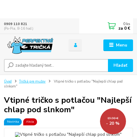
0
ks
0909 110 821
za
0 €
(Po-Pia, 8-16 hod.)
Menu
Hľadať
Úvod
Tričká pre mužov
Vtipné tričko s potlačou "Najlepší chlap pod
slnkom"
Vtipné tričko s potlačou "Najlepší
chlap pod slnkom"
19,90 €
Novinka
Akcia
- 20 %