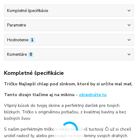
Kompletné špecifikácie
Parametre
Hodnotenie
1
Komentáre
0
Kompletné špecifikácie
Tričko Najlepší chlap pod slnkom, ktoré by si určite mal mať,
Tento dizajn tlačíme aj na mikinu -
objednáte tu
Vtipný kúsok do tvojej skrine a perfektný darček pre tvojich
blízkych. Tričko s originálnou potlačou, z kvalitnej bavlny a bez
bočných švov.
S našim perfektným tričkom nikdy nebudeš tuctový. Či už si chceš
urobiť radosť ty, alebo prekvapiť na narodeniny svojich drahých.