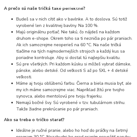
A prečo sú naše tričká také perfektné?
Budeš sa v nich cítiť ako v bavlnke. A to doslova. Sú totiž
vyrobené len z kvalitnej bavlny. Na 100 %.
Majú originálnu potlač. Nie takú, čo nájdeš na každom
druhom e-shope. Okrem toho sa ti nezničia po pár praniach.
Ak ich samozrejme neoperieš na 60 °C. Na naše tričká
tlačíme na tých najmodernejších strojoch a každý kus sa
poriadne kontroluje. Aby si dostal tú najlepšiu kvalitu.
Sú pre všetkých. Pri každom kúsku si môžeš vybrať dámske,
pánske, alebo detské. Od veľkosti S až po 5XL + 4 detské
veľkosti.
Máme aj tvoju obľúbenú farbu. Čierna a biela musia byť, ale
my ich máme samozrejme viac. Napríklad žltú pre tvojho
synovca, alebo mentolovú pre tvoju frajerku.
Nemajú bočné švy. Sú vyrobené v tzv. tubulárnom strihu.
Takže žiadne prekrúcanie po pár praniach.
Ako sa treba o tričko starať?
Ideálne je ručné pranie, alebo ho hoď do práčky na šetrný
program 30 °C. Nezabudni ho pred praním prevrátiť naruby.