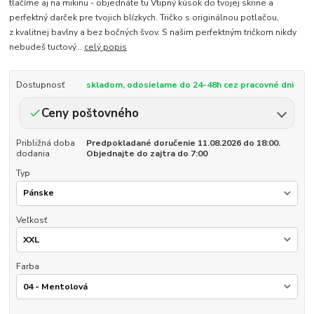
tlačíme aj na mikinu - objednáte tu Vtipný kúsok do tvojej skrine a
perfektný darček pre tvojich blízkych. Tričko s originálnou potlačou,
z kvalitnej bavlny a bez bočných švov. S našim perfektným tričkom nikdy
nebudeš tuctový...
celý popis
Dostupnosť
skladom, odosielame do 24-48h cez pracovné dni
Ceny poštovného
Približná doba
Predpokladané doručenie 11.08.2026 do 18:00.
dodania
Objednajte do zajtra do 7:00
Typ
Veľkosť
Farba