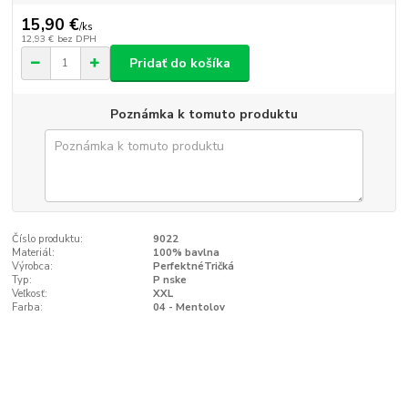
15,90 €
/
ks
12,93 €
bez DPH
Pridať do košíka
Poznámka k tomuto produktu
Číslo produktu:
9022
Materiál:
100% bavlna
Výrobca:
PerfektnéTričká
Typ:
P nske
Veľkosť:
XXL
Farba:
04 - Mentolov