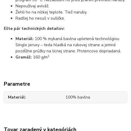
Nepoužívaj aviváž.
Žehli ho na nízkej teplote. Tiež naruby.
Radšej ho nesuš v sušičke.
Ešte pár technických detailov:
Materiál:
100 % mykaná bavlna upletená technológiou
Single jersey – teda hladká na rubovej strane a jemné
pozdĺžne prúžky na lícnej strane. Prstencovo dopriadaná.
2
Gramáž:
160 g/m
Parametre
Materiál
100% bavlna
Tovar zaradený v kategóriách