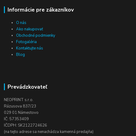
Informácie pre zákazníkov
O nás
Ako nakupovať
Obchodné podmienky
Fotogaléria
Kontaktujte nás
Blog
Prevádzkovateľ
NEOPRINT s.r.o.
Rázusova 837/23
029 01 Námestovo
IČ: 57353409
IČDPH: SK2122724626
(na tejto adrese sa nenachádza kamenná predajňa)