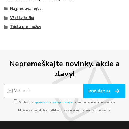
Najpredávanejšie
Všetky tričká
Tričká pre mužov
Nepremeškajte novinky, akcie a
zľavy!
Prihlásiť sa
Súhlasím so
spracovaním osobných údajov
za účelom zasielania newslettera.
Môžete sa kedykoľvek odhlásiť. Zasielame najviac 2x mesačne.