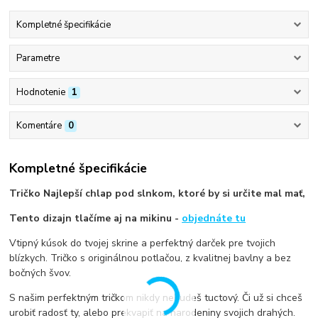
Kompletné špecifikácie
Parametre
Hodnotenie
1
Komentáre
0
Kompletné špecifikácie
Tričko Najlepší chlap pod slnkom, ktoré by si určite mal mať,
Tento dizajn tlačíme aj na mikinu -
objednáte tu
Vtipný kúsok do tvojej skrine a perfektný darček pre tvojich
blízkych. Tričko s originálnou potlačou, z kvalitnej bavlny a bez
bočných švov.
S našim perfektným tričkom nikdy nebudeš tuctový. Či už si chceš
urobiť radosť ty, alebo prekvapiť na narodeniny svojich drahých.