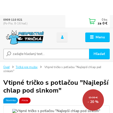
0
ks
0909 110 821
za
0 €
(Po-Pia, 8-16 hod.)
Menu
Hľadať
Úvod
Tričká pre mužov
Vtipné tričko s potlačou "Najlepší chlap pod
slnkom"
Vtipné tričko s potlačou "Najlepší
chlap pod slnkom"
19,90 €
Novinka
Akcia
- 20 %