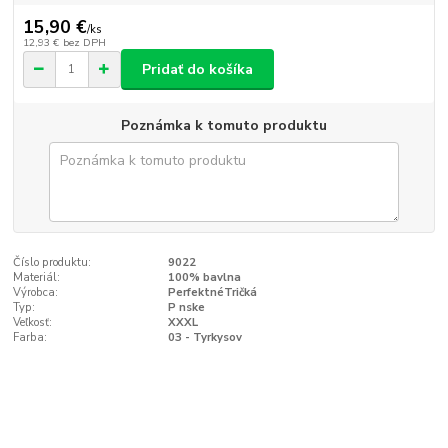
15,90 €
/
ks
12,93 €
bez DPH
Pridať do košíka
Poznámka k tomuto produktu
Číslo produktu:
9022
Materiál:
100% bavlna
Výrobca:
PerfektnéTričká
Typ:
P nske
Veľkosť:
XXXL
Farba:
03 - Tyrkysov