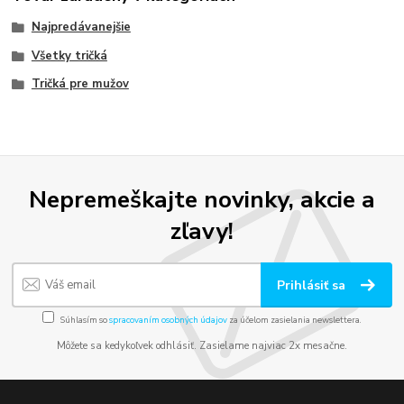
Najpredávanejšie
Všetky tričká
Tričká pre mužov
Nepremeškajte novinky, akcie a
zľavy!
Prihlásiť sa
Súhlasím so
spracovaním osobných údajov
za účelom zasielania newslettera.
Môžete sa kedykoľvek odhlásiť. Zasielame najviac 2x mesačne.