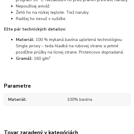
Nepoužívaj aviváž.
Žehli ho na nízkej teplote. Tiež naruby.
Radšej ho nesuš v sušičke.
Ešte pár technických detailov:
Materiál:
100 % mykaná bavlna upletená technológiou
Single jersey – teda hladká na rubovej strane a jemné
pozdĺžne prúžky na lícnej strane. Prstencovo dopriadaná.
2
Gramáž:
160 g/m
Parametre
Materiál
100% bavlna
Tovar zaradený v kategóriách