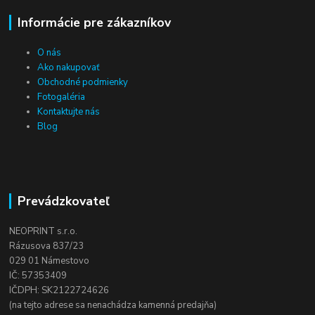
Informácie pre zákazníkov
O nás
Ako nakupovať
Obchodné podmienky
Fotogaléria
Kontaktujte nás
Blog
Prevádzkovateľ
NEOPRINT s.r.o.
Rázusova 837/23
029 01 Námestovo
IČ: 57353409
IČDPH: SK2122724626
(na tejto adrese sa nenachádza kamenná predajňa)