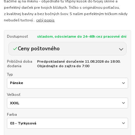
tlačíme aj na mikinu - objednáte tu Vtipný kúsok do tvojej skrine a
perfektný darček pre tvojich blízkych. Tričko s originálnou potlačou,
z kvalitnej bavlny a bez bočných švov. S našim perfektným tričkom nikdy
nebudeš tuctový...
celý popis
Dostupnosť
skladom, odosielame do 24-48h cez pracovné dni
Ceny poštovného
Približná doba
Predpokladané doručenie 11.08.2026 do 18:00.
dodania
Objednajte do zajtra do 7:00
Typ
Veľkosť
Farba