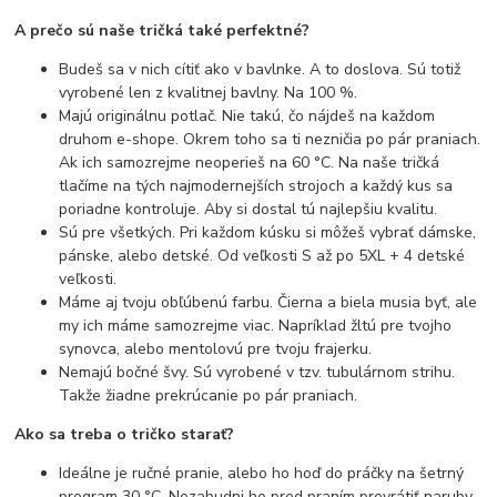
A prečo sú naše tričká také perfektné?
Budeš sa v nich cítiť ako v bavlnke. A to doslova. Sú totiž
vyrobené len z kvalitnej bavlny. Na 100 %.
Majú originálnu potlač. Nie takú, čo nájdeš na každom
druhom e-shope. Okrem toho sa ti nezničia po pár praniach.
Ak ich samozrejme neoperieš na 60 °C. Na naše tričká
tlačíme na tých najmodernejších strojoch a každý kus sa
poriadne kontroluje. Aby si dostal tú najlepšiu kvalitu.
Sú pre všetkých. Pri každom kúsku si môžeš vybrať dámske,
pánske, alebo detské. Od veľkosti S až po 5XL + 4 detské
veľkosti.
Máme aj tvoju obľúbenú farbu. Čierna a biela musia byť, ale
my ich máme samozrejme viac. Napríklad žltú pre tvojho
synovca, alebo mentolovú pre tvoju frajerku.
Nemajú bočné švy. Sú vyrobené v tzv. tubulárnom strihu.
Takže žiadne prekrúcanie po pár praniach.
Ako sa treba o tričko starať?
Ideálne je ručné pranie, alebo ho hoď do práčky na šetrný
program 30 °C. Nezabudni ho pred praním prevrátiť naruby.