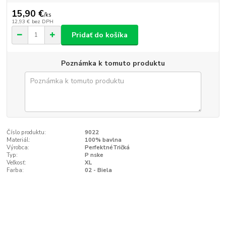
15,90 €
/
ks
12,93 €
bez DPH
Pridať do košíka
Poznámka k tomuto produktu
Číslo produktu:
9022
Materiál:
100% bavlna
Výrobca:
PerfektnéTričká
Typ:
P nske
Veľkosť:
XL
Farba:
02 - Biela