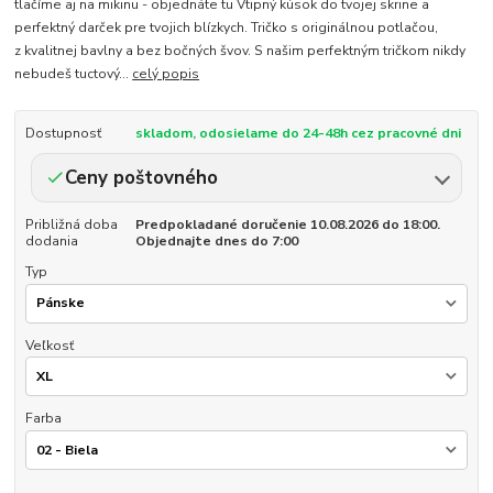
tlačíme aj na mikinu - objednáte tu Vtipný kúsok do tvojej skrine a
perfektný darček pre tvojich blízkych. Tričko s originálnou potlačou,
z kvalitnej bavlny a bez bočných švov. S našim perfektným tričkom nikdy
nebudeš tuctový...
celý popis
Dostupnosť
skladom, odosielame do 24-48h cez pracovné dni
Ceny poštovného
Približná doba
Predpokladané doručenie 10.08.2026 do 18:00.
dodania
Objednajte dnes do 7:00
Typ
Veľkosť
Farba