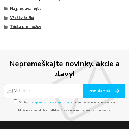
Najpredávanejšie
Všetky tričká
Tričká pre mužov
Nepremeškajte novinky, akcie a
zľavy!
Prihlásiť sa
Súhlasím so
spracovaním osobných údajov
za účelom zasielania newslettera.
Môžete sa kedykoľvek odhlásiť. Zasielame najviac 2x mesačne.