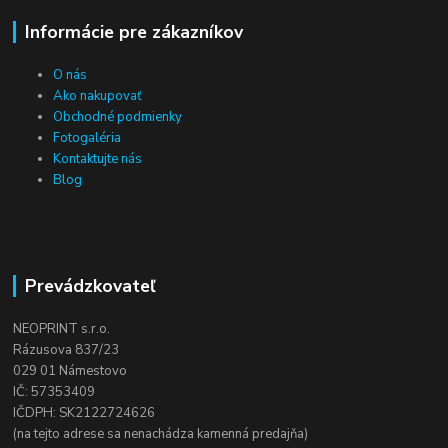
Informácie pre zákazníkov
O nás
Ako nakupovať
Obchodné podmienky
Fotogaléria
Kontaktujte nás
Blog
Prevádzkovateľ
NEOPRINT s.r.o.
Rázusova 837/23
029 01 Námestovo
IČ: 57353409
IČDPH: SK2122724626
(na tejto adrese sa nenachádza kamenná predajňa)