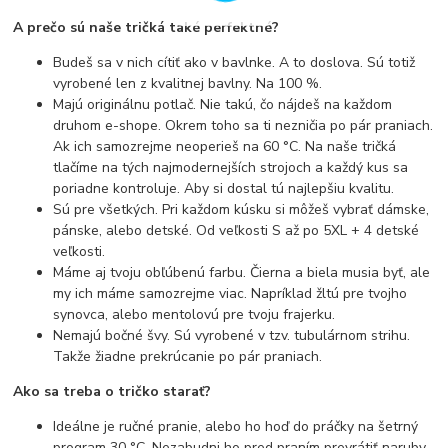
A prečo sú naše tričká také perfektné?
Budeš sa v nich cítiť ako v bavlnke. A to doslova. Sú totiž
vyrobené len z kvalitnej bavlny. Na 100 %.
Majú originálnu potlač. Nie takú, čo nájdeš na každom
druhom e-shope. Okrem toho sa ti nezničia po pár praniach.
Ak ich samozrejme neoperieš na 60 °C. Na naše tričká
tlačíme na tých najmodernejších strojoch a každý kus sa
poriadne kontroluje. Aby si dostal tú najlepšiu kvalitu.
Sú pre všetkých. Pri každom kúsku si môžeš vybrať dámske,
pánske, alebo detské. Od veľkosti S až po 5XL + 4 detské
veľkosti.
Máme aj tvoju obľúbenú farbu. Čierna a biela musia byť, ale
my ich máme samozrejme viac. Napríklad žltú pre tvojho
synovca, alebo mentolovú pre tvoju frajerku.
Nemajú bočné švy. Sú vyrobené v tzv. tubulárnom strihu.
Takže žiadne prekrúcanie po pár praniach.
Ako sa treba o tričko starať?
Ideálne je ručné pranie, alebo ho hoď do práčky na šetrný
program 30 °C. Nezabudni ho pred praním prevrátiť naruby.