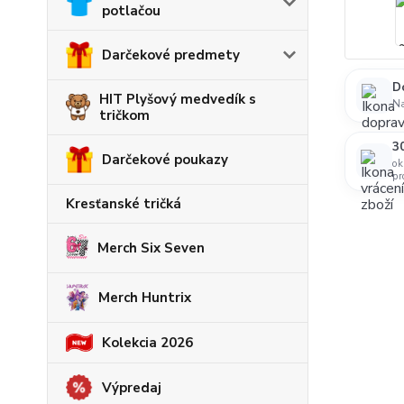
potlačou
Darčekové predmety
D
HIT Plyšový medvedík s
N
tričkom
30
Darčekové poukazy
ok
pr
Kresťanské tričká
Merch Six Seven
Merch Huntrix
Kolekcia 2026
Výpredaj