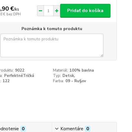
,90 €
/
ks
Pridať do košíka
93 €
bez DPH
Poznámka k tomuto produktu
roduktu:
9022
Materiál:
100% bavlna
a:
PerfektnéTričká
Typ:
Detsk‚
:
122
Farba:
09 - Ru§ov
dnotenie
0
Komentáre
0