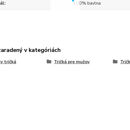
ál
100% bavlna
zaradený v kategóriách
y tričká
Tričká pre mužov
Trič