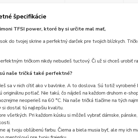
tné špecifikácie
imoni TFSI power, ktoré by si určite mal mať,
sok do tvojej skrine a perfektný darček pre tvojich blízkych. Trič
erfektným tričkom nikdy nebudeš tuctový. Či už si chceš urobiť ra
sú naše tričká také perfektné?
eš sa v nich cítiť ako v bavlnke. A to doslova. Sú totiž vyrobené 
ú originálnu potlač. Nie takú, čo nájdeš na každom druhom e-shope
ozrejme neoperieš na 60 °C. Na naše tričká tlačíme na tých najmo
 si dostal tú najlepšiu kvalitu.
pre všetkých. Pri každom kúsku si môžeš vybrať dámske, pánske,
kosti.
e aj tvoju obľúbenú farbu. Čierna a biela musia byť, ale my ich 
bo mentolovú pre tvoju frajerku.