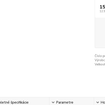
15
12,
Číslo p
Výrobc
Veľkosť
etné špecifikácie
Parametre
Ho