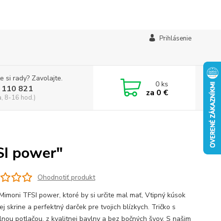
Prihlásenie
e si rady? Zavolajte.
0
ks
 110 821
za
0 €
a, 8-16 hod.)
SI power"
Ohodnotiť produkt
 Mimoni TFSI power, ktoré by si určite mal mať, Vtipný kúsok
ej skrine a perfektný darček pre tvojich blízkych. Tričko s
álnou potlačou, z kvalitnej bavlny a bez bočných švov. S našim