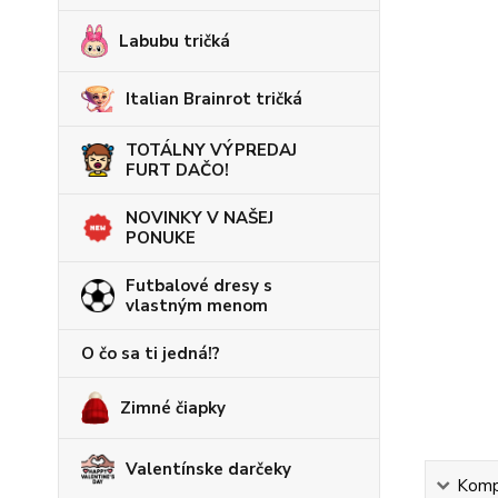
Labubu tričká
Italian Brainrot tričká
TOTÁLNY VÝPREDAJ
FURT DAČO!
NOVINKY V NAŠEJ
PONUKE
Futbalové dresy s
vlastným menom
O čo sa ti jedná!?
Zimné čiapky
Valentínske darčeky
Kompl