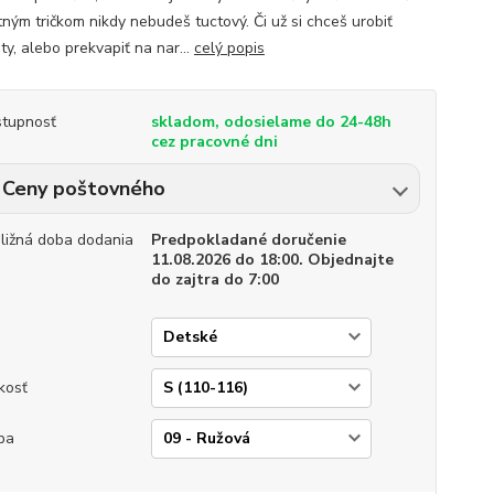
tným tričkom nikdy nebudeš tuctový. Či už si chceš urobiť
ty, alebo prekvapiť na nar...
celý popis
tupnosť
skladom, odosielame do 24-48h
cez pracovné dni
Ceny poštovného
bližná doba dodania
Predpokladané doručenie
11.08.2026 do 18:00. Objednajte
do zajtra do 7:00
p
kosť
ba