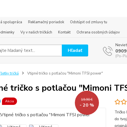
á spolupráca
Reklamačný poriadok
Odstúpiť od zmluvy tu
odmienky
Vy v našich tričkách
Kontakt
Ochrana osobných údajov
Neviet
Hľadať
0909
(Po-Pi
šetky tričká
Vtipné tričko s potlačou "Mimoni TFSI power"
né tričko s potlačou "Mimoni TF
19,90 €
Akcia
- 20 %
Tričko
do tvoj
origin