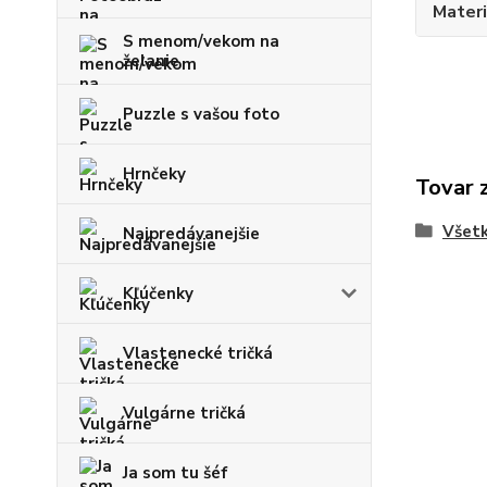
Materi
S menom/vekom na
želanie
Puzzle s vašou foto
Hrnčeky
Tovar 
Všetk
Najpredávanejšie
Kľúčenky
Vlastenecké tričká
Vulgárne tričká
Ja som tu šéf