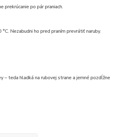
e prekrúcanie po pár praniach.
0 °C. Nezabudni ho pred praním prevrátiť naruby.
 – teda hladká na rubovej strane a jemné pozdĺžne