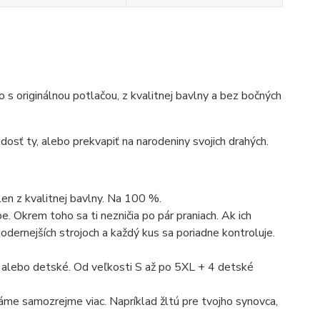
ko s originálnou potlačou, z kvalitnej bavlny a bez bočných
dosť ty, alebo prekvapiť na narodeniny svojich drahých.
len z kvalitnej bavlny. Na 100 %.
. Okrem toho sa ti nezničia po pár praniach. Ak ich
dernejších strojoch a každý kus sa poriadne kontroluje.
 alebo detské. Od veľkosti S až po 5XL + 4 detské
máme samozrejme viac. Napríklad žltú pre tvojho synovca,