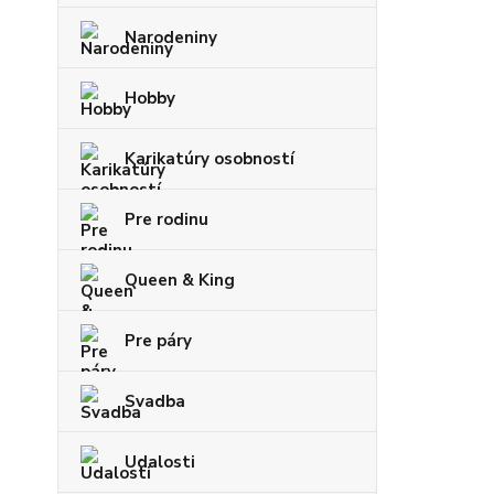
Narodeniny
Hobby
Karikatúry osobností
Pre rodinu
Queen & King
Pre páry
Svadba
Udalosti