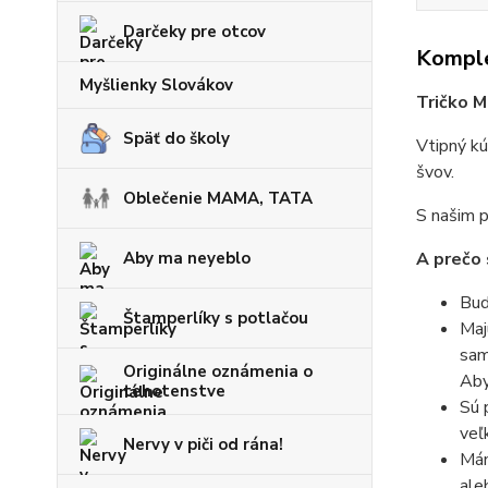
Darčeky pre otcov
Komple
Myšlienky Slovákov
Tričko M
Späť do školy
Vtipný kú
švov.
Oblečenie MAMA, TATA
S našim p
Aby ma neyeblo
A prečo 
Bud
Štamperlíky s potlačou
Maj
sam
Originálne oznámenia o
Aby
tehotenstve
Sú 
veľ
Nervy v piči od rána!
Mám
ale