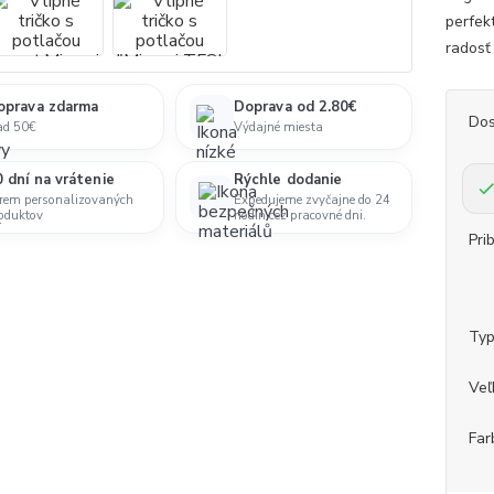
perfek
radosť 
oprava zdarma
Doprava od 2.80€
Dos
ad 50€
Výdajné miesta
 dní na vrátenie
Rýchle dodanie
rem personalizovaných
Expedujeme zvyčajne do 24
oduktov
hodín cez pracovné dni.
Pri
Ty
Veľ
Far