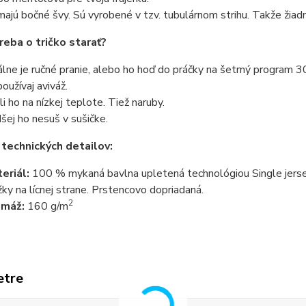
ajú bočné švy. Sú vyrobené v tzv. tubulárnom strihu. Takže žiadn
reba o tričko starať?
álne je ručné pranie, alebo ho hoď do práčky na šetrný program 3
oužívaj aviváž.
li ho na nízkej teplote. Tiež naruby.
šej ho nesuš v sušičke.
 technických detailov:
eriál:
100 % mykaná bavlna upletená technológiou Single jersey
žky na lícnej strane. Prstencovo dopriadaná.
2
amáž:
160 g/m
etre