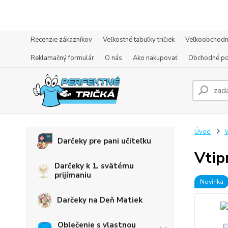
Recenzie zákazníkov
Veľkostné tabuľky tričiek
Veľkoobchodn
Reklamačný formulár
O nás
Ako nakupovať
Obchodné p
Úvod
V
Darčeky pre pani učiteľku
Vtip
Darčeky k 1. svätému
prijímaniu
Novinka
Darčeky na Deň Matiek
Oblečenie s vlastnou