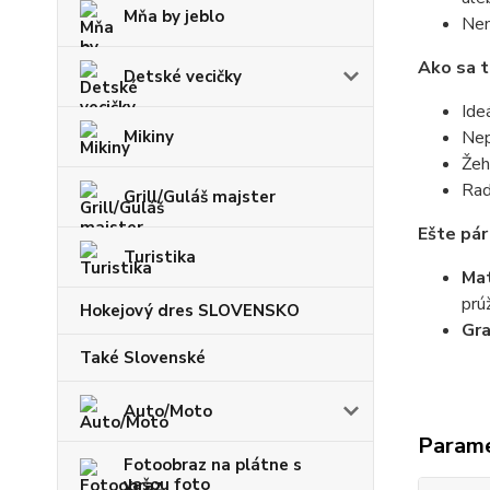
Mňa by jeblo
Nem
Ako sa t
Detské vecičky
Ide
Mikiny
Nep
Žeh
Rad
Grill/Guláš majster
Ešte pár
Turistika
Mat
prú
Hokejový dres SLOVENSKO
Gr
Také Slovenské
Auto/Moto
Param
Fotoobraz na plátne s
vašou foto