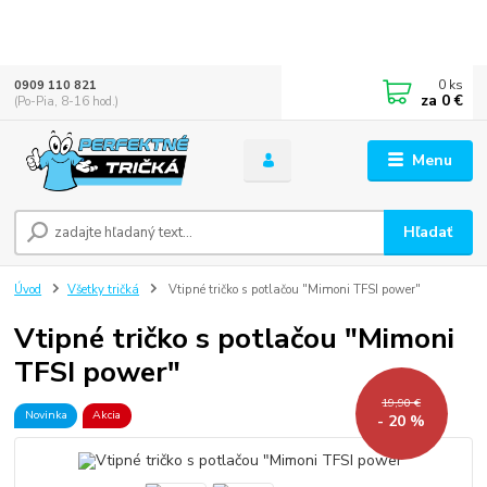
0
ks
0909 110 821
za
0 €
(Po-Pia, 8-16 hod.)
Menu
Hľadať
Úvod
Všetky tričká
Vtipné tričko s potlačou "Mimoni TFSI power"
Vtipné tričko s potlačou "Mimoni
TFSI power"
19,90 €
Novinka
Akcia
- 20 %