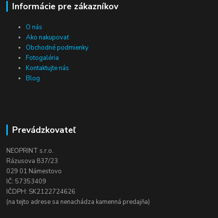
Informácie pre zákazníkov
O nás
Ako nakupovať
Obchodné podmienky
Fotogaléria
Kontaktujte nás
Blog
Prevádzkovateľ
NEOPRINT s.r.o.
Rázusova 837/23
029 01 Námestovo
IČ: 57353409
IČDPH: SK2122724626
(na tejto adrese sa nenachádza kamenná predajňa)