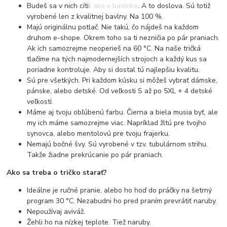
Budeš sa v nich cítiť ako v bavlnke. A to doslova. Sú totiž
vyrobené len z kvalitnej bavlny. Na 100 %.
Majú originálnu potlač. Nie takú, čo nájdeš na každom
druhom e-shope. Okrem toho sa ti nezničia po pár praniach.
Ak ich samozrejme neoperieš na 60 °C. Na naše tričká
tlačíme na tých najmodernejších strojoch a každý kus sa
poriadne kontroluje. Aby si dostal tú najlepšiu kvalitu.
Sú pre všetkých. Pri každom kúsku si môžeš vybrať dámske,
pánske, alebo detské. Od veľkosti S až po 5XL + 4 detské
veľkosti.
Máme aj tvoju obľúbenú farbu. Čierna a biela musia byť, ale
my ich máme samozrejme viac. Napríklad žltú pre tvojho
synovca, alebo mentolovú pre tvoju frajerku.
Nemajú bočné švy. Sú vyrobené v tzv. tubulárnom strihu.
Takže žiadne prekrúcanie po pár praniach.
Ako sa treba o tričko starať?
Ideálne je ručné pranie, alebo ho hoď do práčky na šetrný
program 30 °C. Nezabudni ho pred praním prevrátiť naruby.
Nepoužívaj aviváž.
Žehli ho na nízkej teplote. Tiež naruby.