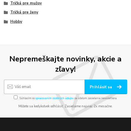
Tričká pre mužov
Tričká pre ženy
Hobby
Nepremeškajte novinky, akcie a
zľavy!
Prihlásiť sa
Súhlasím so
spracovaním osobných údajov
za účelom zasielania newslettera.
Môžete sa kedykoľvek odhlásiť. Zasielame najviac 2x mesačne.