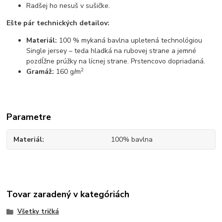
Radšej ho nesuš v sušičke.
Ešte pár technických detailov:
Materiál:
100 % mykaná bavlna upletená technológiou
Single jersey – teda hladká na rubovej strane a jemné
pozdĺžne prúžky na lícnej strane. Prstencovo dopriadaná.
2
Gramáž:
160 g/m
Parametre
Materiál
100% bavlna
Tovar zaradený v kategóriách
Všetky tričká