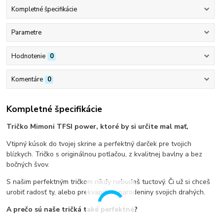
Kompletné špecifikácie
Parametre
Hodnotenie
0
Komentáre
0
Kompletné špecifikácie
Tričko Mimoni TFSI power, ktoré by si určite mal mať,
Vtipný kúsok do tvojej skrine a perfektný darček pre tvojich
blízkych. Tričko s originálnou potlačou, z kvalitnej bavlny a bez
bočných švov.
S našim perfektným tričkom nikdy nebudeš tuctový. Či už si chceš
urobiť radosť ty, alebo prekvapiť na narodeniny svojich drahých.
A prečo sú naše tričká také perfektné?