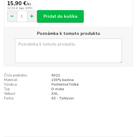
15,90 €
/
ks
12,93 €
bez DPH
Pridať do košíka
Poznámka k tomuto produktu
Číslo produktu:
9022
Materiál:
100% bavlna
Výrobca:
PerfektnéTričká
Typ:
D mske
Veľkosť:
XXL
Farba:
03 - Tyrkysov