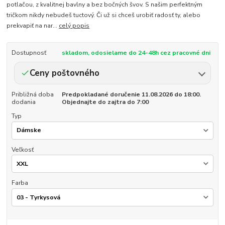
potlačou, z kvalitnej bavlny a bez bočných švov. S našim perfektným
tričkom nikdy nebudeš tuctový. Či už si chceš urobiť radosť ty, alebo
prekvapiť na nar...
celý popis
Dostupnosť
skladom, odosielame do 24-48h cez pracovné dni
Ceny poštovného
Približná doba
Predpokladané doručenie 11.08.2026 do 18:00.
dodania
Objednajte do zajtra do 7:00
Typ
Veľkosť
Farba