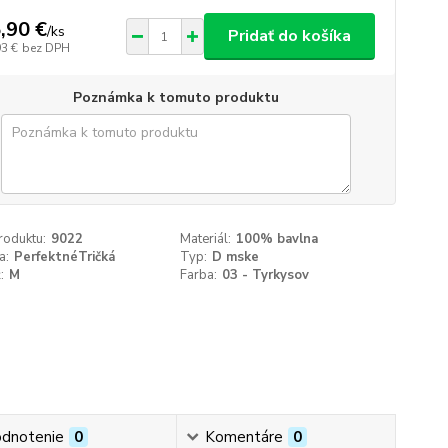
,90 €
/
ks
Pridať do košíka
93 €
bez DPH
Poznámka k tomuto produktu
roduktu:
9022
Materiál:
100% bavlna
a:
PerfektnéTričká
Typ:
D mske
:
M
Farba:
03 - Tyrkysov
dnotenie
0
Komentáre
0