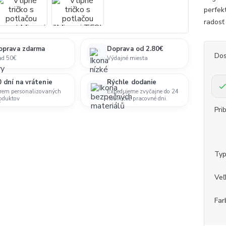
perfek
radosť 
oprava zdarma
Doprava od 2.80€
Dos
ad 50€
Výdajné miesta
 dní na vrátenie
Rýchle dodanie
rem personalizovaných
Expedujeme zvyčajne do 24
oduktov
hodín cez pracovné dni.
Pri
Ty
Veľ
Far