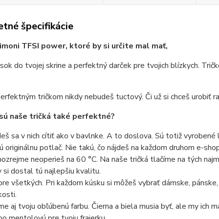
tné špecifikácie
imoni TFSI power, ktoré by si určite mal mať,
sok do tvojej skrine a perfektný darček pre tvojich blízkych. Trič
erfektným tričkom nikdy nebudeš tuctový. Či už si chceš urobiť ra
sú naše tričká také perfektné?
eš sa v nich cítiť ako v bavlnke. A to doslova. Sú totiž vyrobené 
ú originálnu potlač. Nie takú, čo nájdeš na každom druhom e-shope
ozrejme neoperieš na 60 °C. Na naše tričká tlačíme na tých najmo
 si dostal tú najlepšiu kvalitu.
pre všetkých. Pri každom kúsku si môžeš vybrať dámske, pánske,
kosti.
e aj tvoju obľúbenú farbu. Čierna a biela musia byť, ale my ich 
bo mentolovú pre tvoju frajerku.