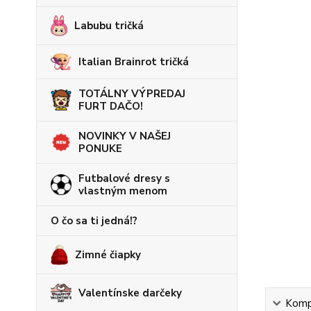
Labubu tričká
Italian Brainrot tričká
TOTÁLNY VÝPREDAJ
FURT DAČO!
NOVINKY V NAŠEJ
PONUKE
Futbalové dresy s
vlastným menom
O čo sa ti jedná!?
Zimné čiapky
Valentínske darčeky
Kompl