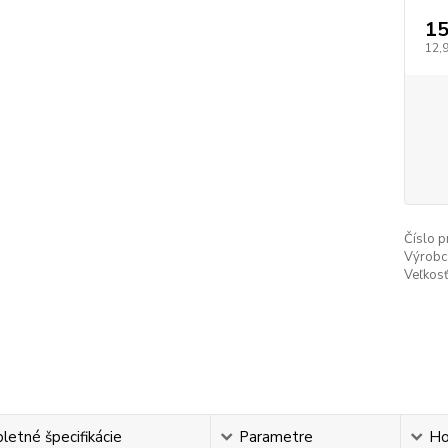
15
12,
Číslo p
Výrobc
Veľkosť
etné špecifikácie
Parametre
Ho