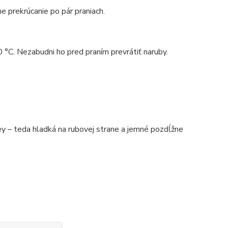
e prekrúcanie po pár praniach.
0 °C. Nezabudni ho pred praním prevrátiť naruby.
 – teda hladká na rubovej strane a jemné pozdĺžne