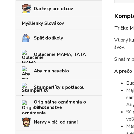
Darčeky pre otcov
Komple
Myšlienky Slovákov
Tričko M
Späť do školy
Vtipný kú
švov.
Oblečenie MAMA, TATA
S našim p
Aby ma neyeblo
A prečo 
Bud
Štamperlíky s potlačou
Maj
sam
Originálne oznámenia o
Aby
tehotenstve
Sú 
veľ
Nervy v piči od rána!
Mám
ale