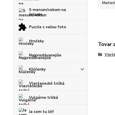
Materi
S menom/vekom na
želanie
Puzzle s vašou foto
Hrnčeky
Tovar 
Všetk
Najpredávanejšie
Kľúčenky
Vlastenecké tričká
Vulgárne tričká
Ja som tu šéf