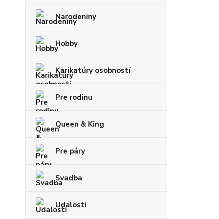
Narodeniny
Hobby
Karikatúry osobností
Pre rodinu
Queen & King
Pre páry
Svadba
Udalosti