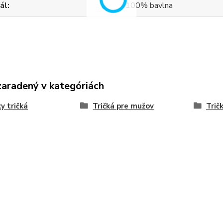
ál
100% bavlna
zaradený v kategóriách
y tričká
Tričká pre mužov
Trič