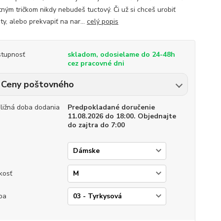
tným tričkom nikdy nebudeš tuctový. Či už si chceš urobiť
ty, alebo prekvapiť na nar...
celý popis
tupnosť
skladom, odosielame do 24-48h
cez pracovné dni
Ceny poštovného
bližná doba dodania
Predpokladané doručenie
11.08.2026 do 18:00. Objednajte
do zajtra do 7:00
p
kosť
ba