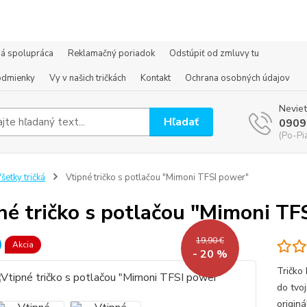
á spolupráca
Reklamačný poriadok
Odstúpiť od zmluvy tu
odmienky
Vy v našich tričkách
Kontakt
Ochrana osobných údajov
Neviet
Hľadať
0909
(Po-Pi
šetky tričká
Vtipné tričko s potlačou "Mimoni TFSI power"
né tričko s potlačou "Mimoni TF
19,90 €
Akcia
- 20 %
Tričko
do tvoj
origin