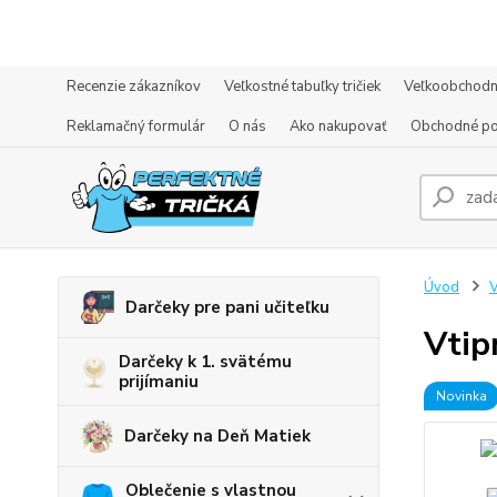
Recenzie zákazníkov
Veľkostné tabuľky tričiek
Veľkoobchodn
Reklamačný formulár
O nás
Ako nakupovať
Obchodné p
Úvod
V
Darčeky pre pani učiteľku
Vtip
Darčeky k 1. svätému
prijímaniu
Novinka
Darčeky na Deň Matiek
Oblečenie s vlastnou