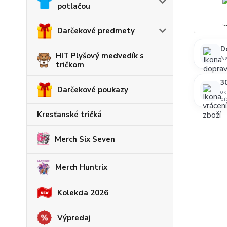
potlačou
Darčekové predmety
D
HIT Plyšový medvedík s
N
tričkom
30
Darčekové poukazy
ok
pr
Kresťanské tričká
Merch Six Seven
Merch Huntrix
Kolekcia 2026
Výpredaj