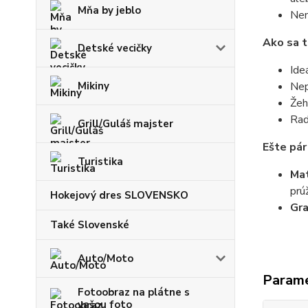
Mňa by jeblo
Nem
Ako sa t
Detské vecičky
Ide
Mikiny
Nep
Žeh
Rad
Grill/Guláš majster
Ešte pár
Turistika
Mat
prú
Hokejový dres SLOVENSKO
Gr
Také Slovenské
Auto/Moto
Param
Fotoobraz na plátne s
vašou foto