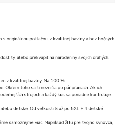
ko s originálnou potlačou, z kvalitnej bavlny a bez bočných
dosť ty, alebo prekvapiť na narodeniny svojich drahých.
len z kvalitnej bavlny. Na 100 %.
. Okrem toho sa ti nezničia po pár praniach. Ak ich
dernejších strojoch a každý kus sa poriadne kontroluje.
 alebo detské. Od veľkosti S až po 5XL + 4 detské
máme samozrejme viac. Napríklad žltú pre tvojho synovca,