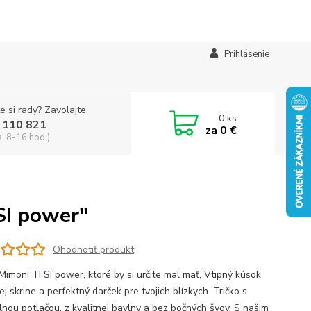
Prihlásenie
e si rady? Zavolajte.
0
ks
 110 821
za
0 €
a, 8-16 hod.)
SI power"
Ohodnotiť produkt
 Mimoni TFSI power, ktoré by si určite mal mať, Vtipný kúsok
ej skrine a perfektný darček pre tvojich blízkych. Tričko s
álnou potlačou, z kvalitnej bavlny a bez bočných švov. S našim