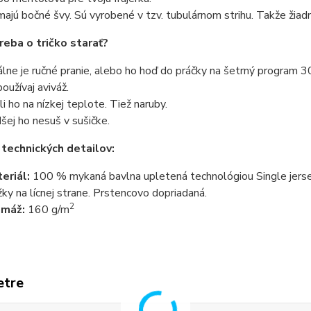
ajú bočné švy. Sú vyrobené v tzv. tubulárnom strihu. Takže žiadn
reba o tričko starať?
álne je ručné pranie, alebo ho hoď do práčky na šetrný program 3
oužívaj aviváž.
li ho na nízkej teplote. Tiež naruby.
šej ho nesuš v sušičke.
 technických detailov:
eriál:
100 % mykaná bavlna upletená technológiou Single jersey
žky na lícnej strane. Prstencovo dopriadaná.
2
amáž:
160 g/m
etre