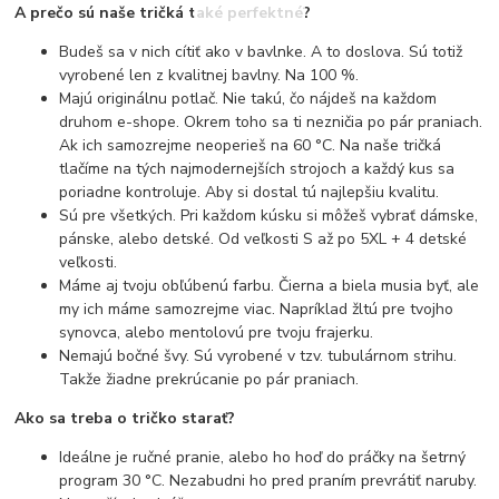
A prečo sú naše tričká také perfektné?
Budeš sa v nich cítiť ako v bavlnke. A to doslova. Sú totiž
vyrobené len z kvalitnej bavlny. Na 100 %.
Majú originálnu potlač. Nie takú, čo nájdeš na každom
druhom e-shope. Okrem toho sa ti nezničia po pár praniach.
Ak ich samozrejme neoperieš na 60 °C. Na naše tričká
tlačíme na tých najmodernejších strojoch a každý kus sa
poriadne kontroluje. Aby si dostal tú najlepšiu kvalitu.
Sú pre všetkých. Pri každom kúsku si môžeš vybrať dámske,
pánske, alebo detské. Od veľkosti S až po 5XL + 4 detské
veľkosti.
Máme aj tvoju obľúbenú farbu. Čierna a biela musia byť, ale
my ich máme samozrejme viac. Napríklad žltú pre tvojho
synovca, alebo mentolovú pre tvoju frajerku.
Nemajú bočné švy. Sú vyrobené v tzv. tubulárnom strihu.
Takže žiadne prekrúcanie po pár praniach.
Ako sa treba o tričko starať?
Ideálne je ručné pranie, alebo ho hoď do práčky na šetrný
program 30 °C. Nezabudni ho pred praním prevrátiť naruby.