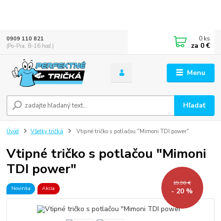
0
ks
0909 110 821
za
0 €
(Po-Pia, 8-16 hod.)
Menu
Hľadať
Úvod
Všetky tričká
Vtipné tričko s potlačou "Mimoni TDI power"
Vtipné tričko s potlačou "Mimoni
TDI power"
19,90 €
Novinka
Akcia
- 20 %