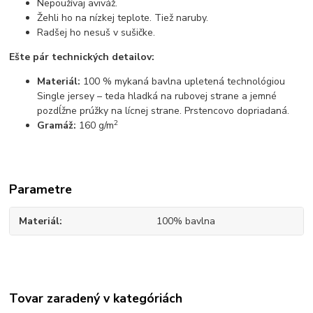
Nepoužívaj aviváž.
Žehli ho na nízkej teplote. Tiež naruby.
Radšej ho nesuš v sušičke.
Ešte pár technických detailov:
Materiál:
100 % mykaná bavlna upletená technológiou
Single jersey – teda hladká na rubovej strane a jemné
pozdĺžne prúžky na lícnej strane. Prstencovo dopriadaná.
2
Gramáž:
160 g/m
Parametre
Materiál
100% bavlna
Tovar zaradený v kategóriách