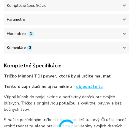
Kompletné špecifikácie
Parametre
Hodnotenie
1
Komentáre
0
Kompletné špecifikácie
Tričko Mimoni TDI power, ktoré by si určite mal mať,
Tento dizajn tlačíme aj na mikinu -
objednáte tu
Vtipný kúsok do tvojej skrine a perfektný darček pre tvojich
blízkych. Tričko s originálnou potlačou, z kvalitnej bavlny a bez
bočných švov.
S našim perfektným tričkom nikdy nebudeš tuctový. Či už si chceš
urobiť radosť ty, alebo prekvapiť na narodeniny svojich drahých.