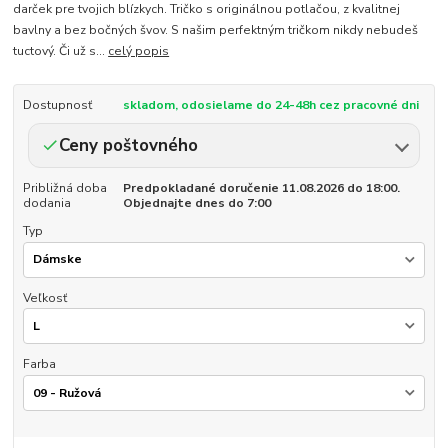
darček pre tvojich blízkych. Tričko s originálnou potlačou, z kvalitnej
bavlny a bez bočných švov. S našim perfektným tričkom nikdy nebudeš
tuctový. Či už s...
celý popis
Dostupnosť
skladom, odosielame do 24-48h cez pracovné dni
Ceny poštovného
Približná doba
Predpokladané doručenie 11.08.2026 do 18:00.
dodania
Objednajte dnes do 7:00
Typ
Veľkosť
Farba