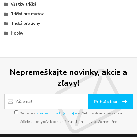
Všetky tričká
Tričká pre mužov
Tričká pre ženy
Hobby
Nepremeškajte novinky, akcie a
zľavy!
Prihlásiť sa
Súhlasím so
spracovaním osobných údajov
za účelom zasielania newslettera.
Môžete sa kedykoľvek odhlásiť. Zasielame najviac 2x mesačne.