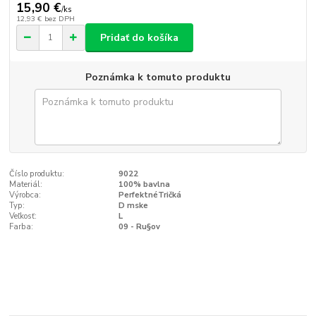
15,90 €
/
ks
12,93 €
bez DPH
Pridať do košíka
Poznámka k tomuto produktu
Číslo produktu:
9022
Materiál:
100% bavlna
Výrobca:
PerfektnéTričká
Typ:
D mske
Veľkosť:
L
Farba:
09 - Ru§ov