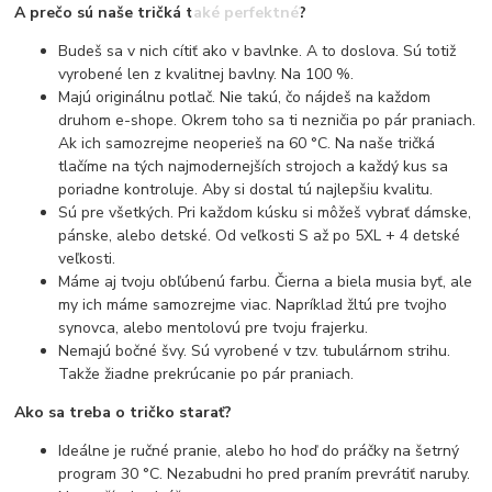
A prečo sú naše tričká také perfektné?
Budeš sa v nich cítiť ako v bavlnke. A to doslova. Sú totiž
vyrobené len z kvalitnej bavlny. Na 100 %.
Majú originálnu potlač. Nie takú, čo nájdeš na každom
druhom e-shope. Okrem toho sa ti nezničia po pár praniach.
Ak ich samozrejme neoperieš na 60 °C. Na naše tričká
tlačíme na tých najmodernejších strojoch a každý kus sa
poriadne kontroluje. Aby si dostal tú najlepšiu kvalitu.
Sú pre všetkých. Pri každom kúsku si môžeš vybrať dámske,
pánske, alebo detské. Od veľkosti S až po 5XL + 4 detské
veľkosti.
Máme aj tvoju obľúbenú farbu. Čierna a biela musia byť, ale
my ich máme samozrejme viac. Napríklad žltú pre tvojho
synovca, alebo mentolovú pre tvoju frajerku.
Nemajú bočné švy. Sú vyrobené v tzv. tubulárnom strihu.
Takže žiadne prekrúcanie po pár praniach.
Ako sa treba o tričko starať?
Ideálne je ručné pranie, alebo ho hoď do práčky na šetrný
program 30 °C. Nezabudni ho pred praním prevrátiť naruby.