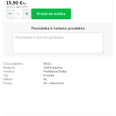
15,90 €
/
ks
12,93 €
bez DPH
Pridať do košíka
Poznámka k tomuto produktu
Číslo produktu:
9022
Materiál:
100% bavlna
Výrobca:
PerfektnéTričká
Typ:
D mske
Veľkosť:
XL
Farba:
04 - Mentolov