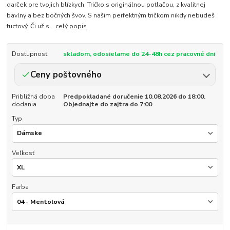
darček pre tvojich blízkych. Tričko s originálnou potlačou, z kvalitnej
bavlny a bez bočných švov. S našim perfektným tričkom nikdy nebudeš
tuctový. Či už s...
celý popis
Dostupnosť
skladom, odosielame do 24-48h cez pracovné dni
Ceny poštovného
Približná doba
Predpokladané doručenie 10.08.2026 do 18:00.
dodania
Objednajte do zajtra do 7:00
Typ
Veľkosť
Farba