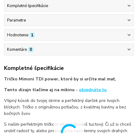
Kompletné špecifikácie
Parametre
Hodnotenie
1
Komentáre
0
Kompletné špecifikácie
Tričko Mimoni TDI power, ktoré by si určite mal mať,
Tento dizajn tlačíme aj na mikinu -
objednáte tu
Vtipný kúsok do tvojej skrine a perfektný darček pre tvojich
blízkych. Tričko s originálnou potlačou, z kvalitnej bavlny a bez
bočných švov.
S našim perfektným tričkom nikdy nebudeš tuctový. Či už si chceš
urobiť radosť ty, alebo prekvapiť na narodeniny svojich drahých.