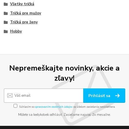
Všetky tričká
Tričká pre mužov
Tričká pre ženy
Hobby
Nepremeškajte novinky, akcie a
zľavy!
Prihlásiť sa
Súhlasím so
spracovaním osobných údajov
za účelom zasielania newslettera.
Môžete sa kedykoľvek odhlásiť. Zasielame najviac 2x mesačne.