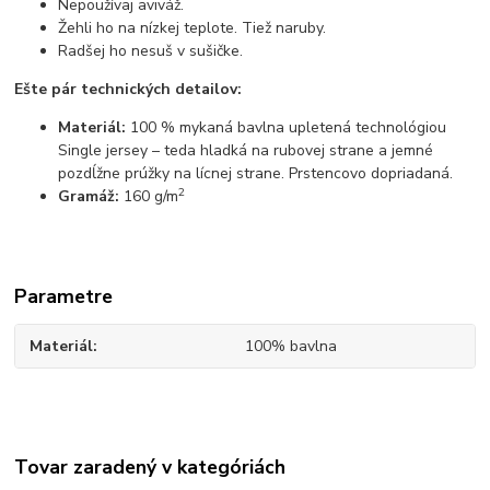
Nepoužívaj aviváž.
Žehli ho na nízkej teplote. Tiež naruby.
Radšej ho nesuš v sušičke.
Ešte pár technických detailov:
Materiál:
100 % mykaná bavlna upletená technológiou
Single jersey – teda hladká na rubovej strane a jemné
pozdĺžne prúžky na lícnej strane. Prstencovo dopriadaná.
2
Gramáž:
160 g/m
Parametre
Materiál
100% bavlna
Tovar zaradený v kategóriách