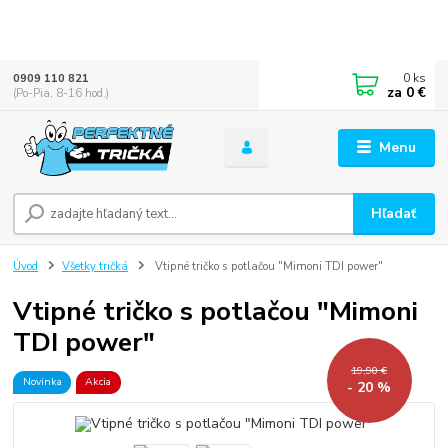
0
ks
0909 110 821
za
0 €
(Po-Pia, 8-16 hod.)
Menu
Hľadať
Úvod
Všetky tričká
Vtipné tričko s potlačou "Mimoni TDI power"
Vtipné tričko s potlačou "Mimoni
TDI power"
19,90 €
Novinka
Akcia
- 20 %