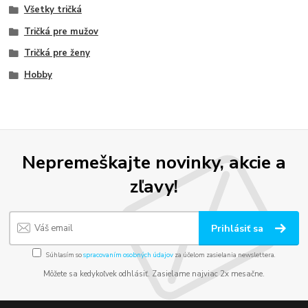
Všetky tričká
Tričká pre mužov
Tričká pre ženy
Hobby
Nepremeškajte novinky, akcie a
zľavy!
Prihlásiť sa
Súhlasím so
spracovaním osobných údajov
za účelom zasielania newslettera.
Môžete sa kedykoľvek odhlásiť. Zasielame najviac 2x mesačne.