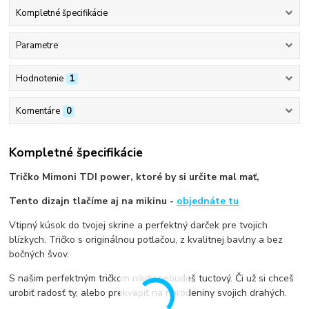
Kompletné špecifikácie
Parametre
Hodnotenie
1
Komentáre
0
Kompletné špecifikácie
Tričko Mimoni TDI power, ktoré by si určite mal mať,
Tento dizajn tlačíme aj na mikinu -
objednáte tu
Vtipný kúsok do tvojej skrine a perfektný darček pre tvojich
blízkych. Tričko s originálnou potlačou, z kvalitnej bavlny a bez
bočných švov.
S našim perfektným tričkom nikdy nebudeš tuctový. Či už si chceš
urobiť radosť ty, alebo prekvapiť na narodeniny svojich drahých.