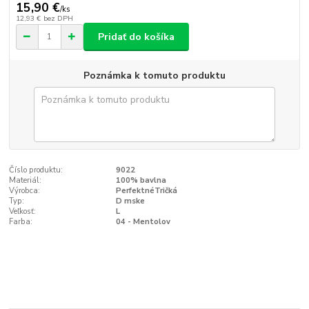
15,90 €
/
ks
12,93 €
bez DPH
Pridať do košíka
Poznámka k tomuto produktu
Číslo produktu:
9022
Materiál:
100% bavlna
Výrobca:
PerfektnéTričká
Typ:
D mske
Veľkosť:
L
Farba:
04 - Mentolov