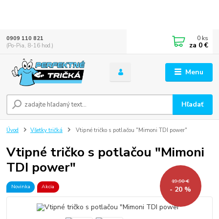
0
ks
0909 110 821
za
0 €
(Po-Pia, 8-16 hod.)
Menu
Hľadať
Úvod
Všetky tričká
Vtipné tričko s potlačou "Mimoni TDI power"
Vtipné tričko s potlačou "Mimoni
TDI power"
19,90 €
Novinka
Akcia
- 20 %