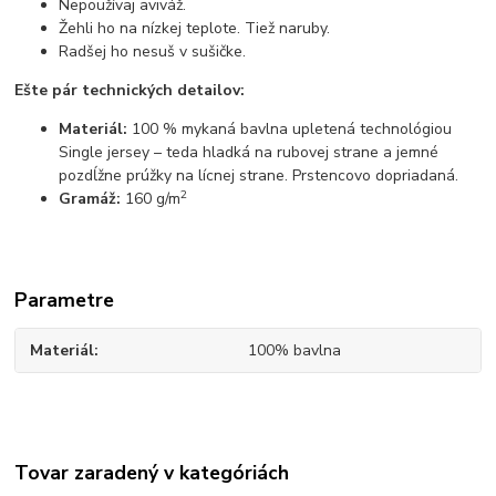
Nepoužívaj aviváž.
Žehli ho na nízkej teplote. Tiež naruby.
Radšej ho nesuš v sušičke.
Ešte pár technických detailov:
Materiál:
100 % mykaná bavlna upletená technológiou
Single jersey – teda hladká na rubovej strane a jemné
pozdĺžne prúžky na lícnej strane. Prstencovo dopriadaná.
2
Gramáž:
160 g/m
Parametre
Materiál
100% bavlna
Tovar zaradený v kategóriách