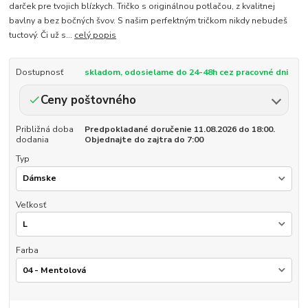
darček pre tvojich blízkych. Tričko s originálnou potlačou, z kvalitnej
bavlny a bez bočných švov. S našim perfektným tričkom nikdy nebudeš
tuctový. Či už s...
celý popis
Dostupnosť
skladom, odosielame do 24-48h cez pracovné dni
Ceny poštovného
Približná doba
Predpokladané doručenie 11.08.2026 do 18:00.
dodania
Objednajte do zajtra do 7:00
Typ
Veľkosť
Farba