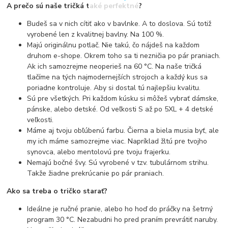
A prečo sú naše tričká také perfektné?
Budeš sa v nich cítiť ako v bavlnke. A to doslova. Sú totiž
vyrobené len z kvalitnej bavlny. Na 100 %.
Majú originálnu potlač. Nie takú, čo nájdeš na každom
druhom e-shope. Okrem toho sa ti nezničia po pár praniach.
Ak ich samozrejme neoperieš na 60 °C. Na naše tričká
tlačíme na tých najmodernejších strojoch a každý kus sa
poriadne kontroluje. Aby si dostal tú najlepšiu kvalitu.
Sú pre všetkých. Pri každom kúsku si môžeš vybrať dámske,
pánske, alebo detské. Od veľkosti S až po 5XL + 4 detské
veľkosti.
Máme aj tvoju obľúbenú farbu. Čierna a biela musia byť, ale
my ich máme samozrejme viac. Napríklad žltú pre tvojho
synovca, alebo mentolovú pre tvoju frajerku.
Nemajú bočné švy. Sú vyrobené v tzv. tubulárnom strihu.
Takže žiadne prekrúcanie po pár praniach.
Ako sa treba o tričko starať?
Ideálne je ručné pranie, alebo ho hoď do práčky na šetrný
program 30 °C. Nezabudni ho pred praním prevrátiť naruby.