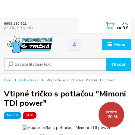
0
ks
0909 110 821
za
0 €
(Po-Pia, 8-16 hod.)
Menu
Hľadať
Úvod
Všetky tričká
Vtipné tričko s potlačou "Mimoni TDI power"
Vtipné tričko s potlačou "Mimoni
TDI power"
19,90 €
Novinka
Akcia
- 20 %