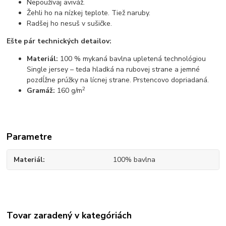
Nepoužívaj aviváž.
Žehli ho na nízkej teplote. Tiež naruby.
Radšej ho nesuš v sušičke.
Ešte pár technických detailov:
Materiál:
100 % mykaná bavlna upletená technológiou
Single jersey – teda hladká na rubovej strane a jemné
pozdĺžne prúžky na lícnej strane. Prstencovo dopriadaná.
2
Gramáž:
160 g/m
Parametre
Materiál
100% bavlna
Tovar zaradený v kategóriách