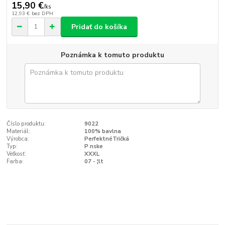
15,90 €
/
ks
12,93 €
bez DPH
Pridať do košíka
Poznámka k tomuto produktu
Číslo produktu:
9022
Materiál:
100% bavlna
Výrobca:
PerfektnéTričká
Typ:
P nske
Veľkosť:
XXXL
Farba:
07 - ¦lt