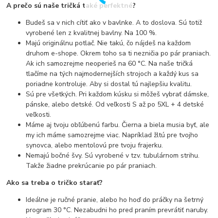
A prečo sú naše tričká také perfektné?
Budeš sa v nich cítiť ako v bavlnke. A to doslova. Sú totiž
vyrobené len z kvalitnej bavlny. Na 100 %.
Majú originálnu potlač. Nie takú, čo nájdeš na každom
druhom e-shope. Okrem toho sa ti nezničia po pár praniach.
Ak ich samozrejme neoperieš na 60 °C. Na naše tričká
tlačíme na tých najmodernejších strojoch a každý kus sa
poriadne kontroluje. Aby si dostal tú najlepšiu kvalitu.
Sú pre všetkých. Pri každom kúsku si môžeš vybrať dámske,
pánske, alebo detské. Od veľkosti S až po 5XL + 4 detské
veľkosti.
Máme aj tvoju obľúbenú farbu. Čierna a biela musia byť, ale
my ich máme samozrejme viac. Napríklad žltú pre tvojho
synovca, alebo mentolovú pre tvoju frajerku.
Nemajú bočné švy. Sú vyrobené v tzv. tubulárnom strihu.
Takže žiadne prekrúcanie po pár praniach.
Ako sa treba o tričko starať?
Ideálne je ručné pranie, alebo ho hoď do práčky na šetrný
program 30 °C. Nezabudni ho pred praním prevrátiť naruby.