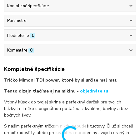
Kompletné špecifikácie
Parametre
Hodnotenie
1
Komentáre
0
Kompletné špecifikácie
Tričko Mimoni TDI power, ktoré by si určite mal mať,
Tento dizajn tlačíme aj na mikinu -
objednáte tu
Vtipný kúsok do tvojej skrine a perfektný darček pre tvojich
blízkych. Tričko s originálnou potlačou, z kvalitnej bavlny a bez
bočných švov.
S našim perfektným tričkom nikdy nebudeš tuctový. Či už si chceš
urobiť radosť ty, alebo prekvapiť na narodeniny svojich drahých.