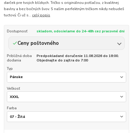
darček pre tvojich blízkych. Tričko s originálnou potlačou, z kvalitnej
bavlny a bez bočných švov. S našim perfektným tričkom nikdy nebudeš
tuctový. Či už s...
celý popis
Dostupnosť
skladom, odosielame do 24-48h cez pracovné dni
Ceny poštovného
Približná doba
Predpokladané doručenie 11.08.2026 do 18:00.
dodania
Objednajte do zajtra do 7:00
Typ
Veľkosť
Farba