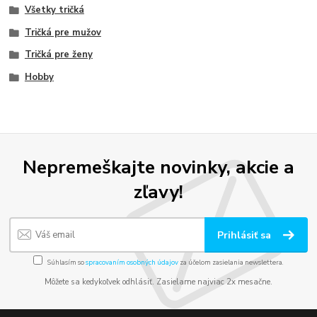
Všetky tričká
Tričká pre mužov
Tričká pre ženy
Hobby
Nepremeškajte novinky, akcie a
zľavy!
Prihlásiť sa
Súhlasím so
spracovaním osobných údajov
za účelom zasielania newslettera.
Môžete sa kedykoľvek odhlásiť. Zasielame najviac 2x mesačne.