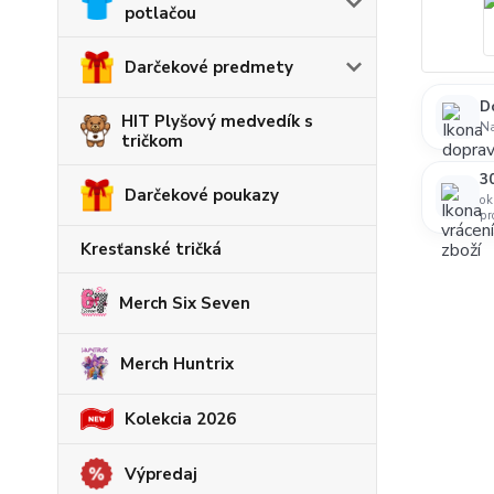
potlačou
Darčekové predmety
D
HIT Plyšový medvedík s
N
tričkom
30
Darčekové poukazy
ok
pr
Kresťanské tričká
Merch Six Seven
Merch Huntrix
Kolekcia 2026
Výpredaj