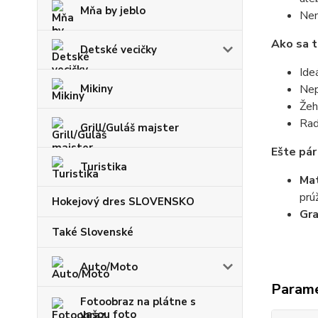
Mňa by jeblo
Nem
Ako sa t
Detské vecičky
Ide
Mikiny
Nep
Žeh
Rad
Grill/Guláš majster
Ešte pár
Turistika
Mat
prú
Hokejový dres SLOVENSKO
Gr
Také Slovenské
Auto/Moto
Param
Fotoobraz na plátne s
vašou foto