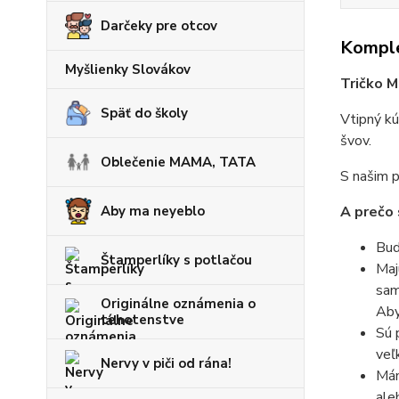
Darčeky pre otcov
Komple
Myšlienky Slovákov
Tričko M
Späť do školy
Vtipný kú
švov.
Oblečenie MAMA, TATA
S našim p
Aby ma neyeblo
A prečo 
Bud
Štamperlíky s potlačou
Maj
sam
Originálne oznámenia o
Aby
tehotenstve
Sú 
veľ
Nervy v piči od rána!
Mám
ale