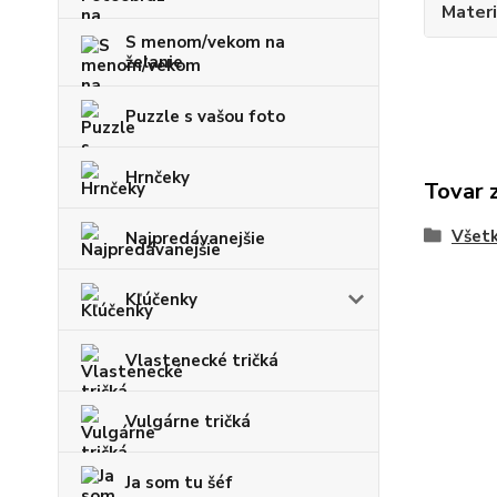
Materi
S menom/vekom na
želanie
Puzzle s vašou foto
Hrnčeky
Tovar 
Všetk
Najpredávanejšie
Kľúčenky
Vlastenecké tričká
Vulgárne tričká
Ja som tu šéf