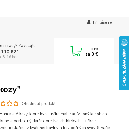
Prihlásenie
e si rady? Zavolajte.
0
ks
 110 821
za
0 €
a, 8-16 hod.)
kozy"
Ohodnotiť produkt
 Mám malé kozy, ktoré by si určite mal mať, Vtipný kúsok do
skrine a perfektný darček pre tvojich blízkych. Tričko s
álnou potlačou, z kvalitnej bavlny a bez bočných švov. S našim