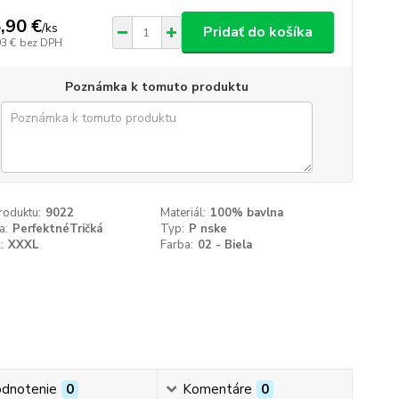
,90 €
/
ks
Pridať do košíka
93 €
bez DPH
Poznámka k tomuto produktu
roduktu:
9022
Materiál:
100% bavlna
a:
PerfektnéTričká
Typ:
P nske
:
XXXL
Farba:
02 - Biela
dnotenie
0
Komentáre
0