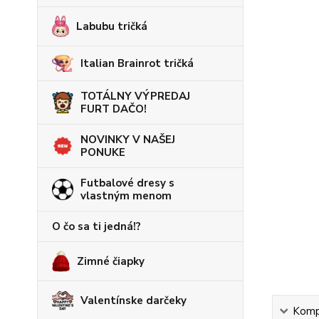
Labubu tričká
Italian Brainrot tričká
TOTÁLNY VÝPREDAJ
FURT DAČO!
NOVINKY V NAŠEJ
PONUKE
Futbalové dresy s
vlastným menom
O čo sa ti jedná!?
Zimné čiapky
Valentínske darčeky
Kompl