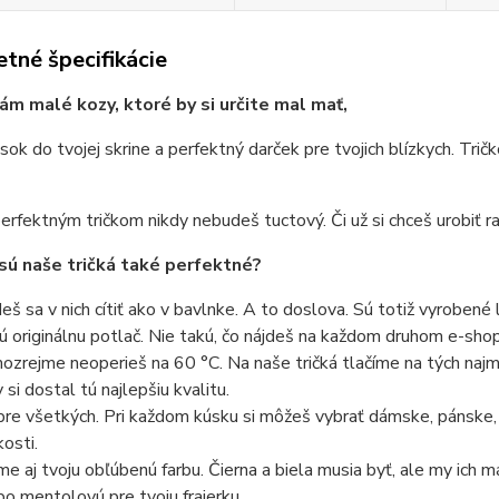
tné špecifikácie
ám malé kozy, ktoré by si určite mal mať,
sok do tvojej skrine a perfektný darček pre tvojich blízkych. Trič
erfektným tričkom nikdy nebudeš tuctový. Či už si chceš urobiť ra
sú naše tričká také perfektné?
eš sa v nich cítiť ako v bavlnke. A to doslova. Sú totiž vyrobené 
ú originálnu potlač. Nie takú, čo nájdeš na každom druhom e-shope
ozrejme neoperieš na 60 °C. Na naše tričká tlačíme na tých najmo
 si dostal tú najlepšiu kvalitu.
pre všetkých. Pri každom kúsku si môžeš vybrať dámske, pánske,
kosti.
e aj tvoju obľúbenú farbu. Čierna a biela musia byť, ale my ich 
bo mentolovú pre tvoju frajerku.