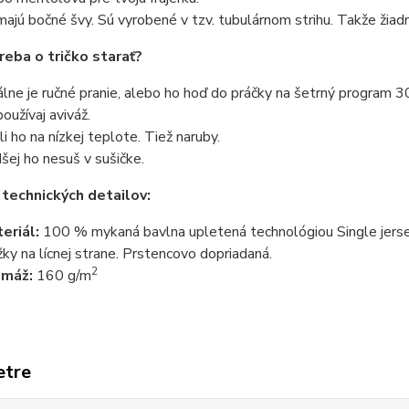
ajú bočné švy. Sú vyrobené v tzv. tubulárnom strihu. Takže žiadn
reba o tričko starať?
álne je ručné pranie, alebo ho hoď do práčky na šetrný program 3
oužívaj aviváž.
li ho na nízkej teplote. Tiež naruby.
šej ho nesuš v sušičke.
 technických detailov:
eriál:
100 % mykaná bavlna upletená technológiou Single jersey
žky na lícnej strane. Prstencovo dopriadaná.
2
amáž:
160 g/m
etre