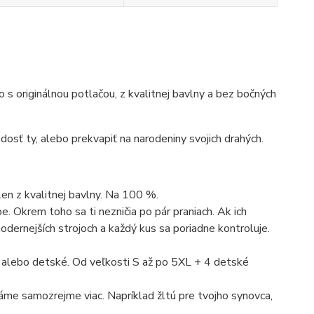
ko s originálnou potlačou, z kvalitnej bavlny a bez bočných
dosť ty, alebo prekvapiť na narodeniny svojich drahých.
len z kvalitnej bavlny. Na 100 %.
. Okrem toho sa ti nezničia po pár praniach. Ak ich
dernejších strojoch a každý kus sa poriadne kontroluje.
 alebo detské. Od veľkosti S až po 5XL + 4 detské
máme samozrejme viac. Napríklad žltú pre tvojho synovca,