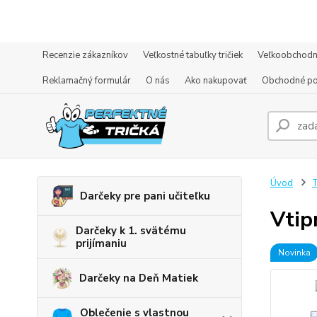
Recenzie zákazníkov
Veľkostné tabuľky tričiek
Veľkoobchodn
Reklamačný formulár
O nás
Ako nakupovať
Obchodné p
Úvod
T
Darčeky pre pani učiteľku
Vtip
Darčeky k 1. svätému
prijímaniu
Novinka
Darčeky na Deň Matiek
Oblečenie s vlastnou