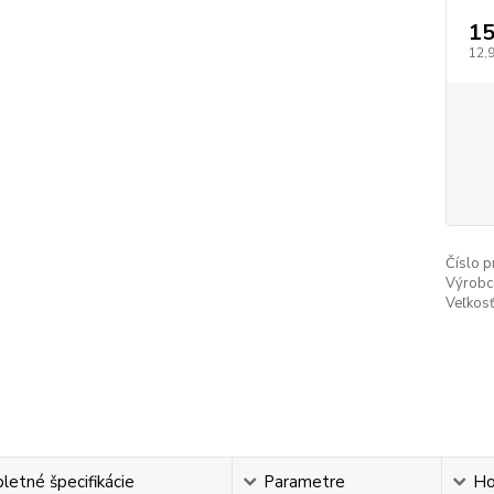
15
12,
Číslo p
Výrobc
Veľkosť
etné špecifikácie
Parametre
Ho