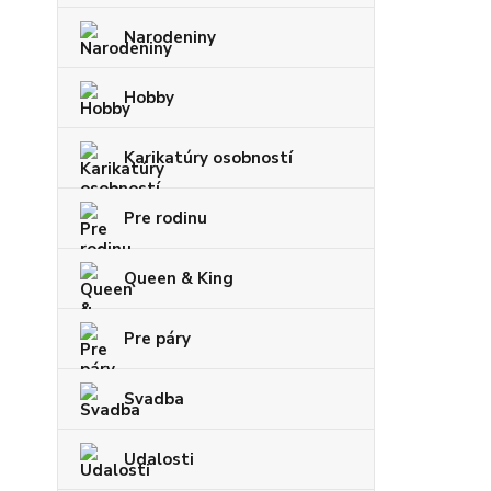
Narodeniny
Hobby
Karikatúry osobností
Pre rodinu
Queen & King
Pre páry
Svadba
Udalosti