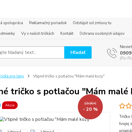
á spolupráca
Reklamačný poriadok
Odstúpiť od zmluvy tu
odmienky
Vy v našich tričkách
Kontakt
Ochrana osobných údajov
Neviet
Hľadať
0909
(Po-Pi
ričká pre ženy
Vtipné tričko s potlačou "Mám malé kozy"
né tričko s potlačou "Mám malé 
19,90 €
Akcia
- 20 %
Tričko
tvojej 
origin