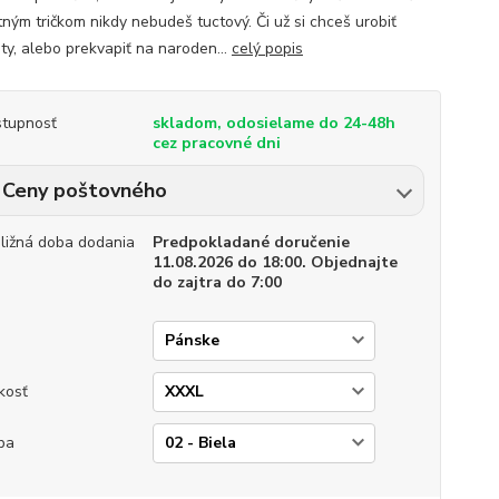
tným tričkom nikdy nebudeš tuctový. Či už si chceš urobiť
 ty, alebo prekvapiť na naroden...
celý popis
tupnosť
skladom, odosielame do 24-48h
cez pracovné dni
Ceny poštovného
bližná doba dodania
Predpokladané doručenie
11.08.2026 do 18:00. Objednajte
do zajtra do 7:00
p
kosť
ba