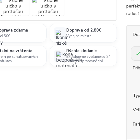
perfek
radosť
oprava zdarma
Doprava od 2.80€
Dos
ad 50€
Výdajné miesta
 dní na vrátenie
Rýchle dodanie
rem personalizovaných
Expedujeme zvyčajne do 24
oduktov
hodín cez pracovné dni.
Pri
Ty
Veľ
Far