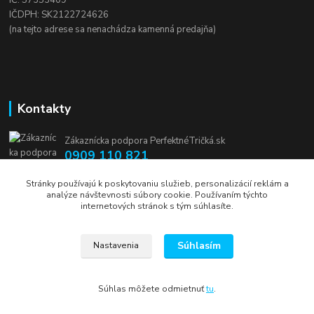
IČDPH: SK2122724626
(na tejto adrese sa nenachádza kamenná predajňa)
Kontakty
Zákaznícka podpora PerfektnéTričká.sk
0909 110 821
(Po-Pia, 8-16 hod.)
Stránky používajú k poskytovaniu služieb, personalizácií reklám a
analýze návštevnosti súbory cookie. Používaním týchto
info@perfektnetricka.sk
internetových stránok s tým súhlasíte.
Súhlasím
Nastavenia
Súhlas môžete odmietnuť
tu
.
Vytvorené na
Eshop-rychlo.sk