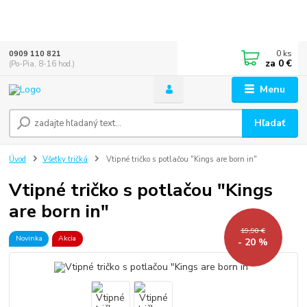
0
ks
0909 110 821
za
0 €
(Po-Pia, 8-16 hod.)
Menu
Hľadať
Úvod
Všetky tričká
Vtipné tričko s potlačou "Kings are born in"
Vtipné tričko s potlačou "Kings
are born in"
19,90 €
Novinka
Akcia
- 20 %