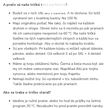
A prečo sú naše tričká také perfektné?
Budeš sa v nich cítiť ako v bavlnke. A to doslova. Sú totiž
vyrobené len z kvalitnej bavlny. Na 100 %.
Majú originálnu potlač. Nie takú, čo nájdeš na každom
druhom e-shope. Okrem toho sa ti nezničia po pár praniach.
Ak ich samozrejme neoperieš na 60 °C. Na naše tričká
tlačíme na tých najmodernejších strojoch a každý kus sa
poriadne kontroluje. Aby si dostal tú najlepšiu kvalitu.
Sú pre všetkých. Pri každom kúsku si môžeš vybrať dámske,
pánske, alebo detské. Od veľkosti S až po 5XL + 4 detské
veľkosti.
Máme aj tvoju obľúbenú farbu. Čierna a biela musia byť, ale
my ich máme samozrejme viac. Napríklad žltú pre tvojho
synovca, alebo mentolovú pre tvoju frajerku.
Nemajú bočné švy. Sú vyrobené v tzv. tubulárnom strihu.
Takže žiadne prekrúcanie po pár praniach.
Ako sa treba o tričko starať?
Ideálne je ručné pranie, alebo ho hoď do práčky na šetrný
program 30 °C. Nezabudni ho pred praním prevrátiť naruby.