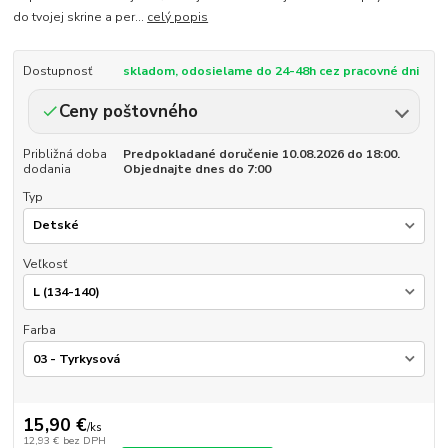
do tvojej skrine a per...
celý popis
Dostupnosť
skladom, odosielame do 24-48h cez pracovné dni
Ceny poštovného
Približná doba
Predpokladané doručenie 10.08.2026 do 18:00.
dodania
Objednajte dnes do 7:00
Typ
Veľkosť
Farba
15,90 €
/
ks
12,93 €
bez DPH