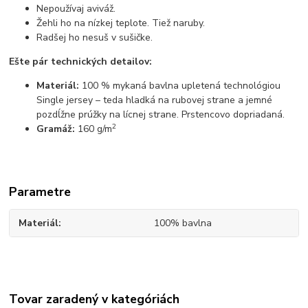
Nepoužívaj aviváž.
Žehli ho na nízkej teplote. Tiež naruby.
Radšej ho nesuš v sušičke.
Ešte pár technických detailov:
Materiál:
100 % mykaná bavlna upletená technológiou
Single jersey – teda hladká na rubovej strane a jemné
pozdĺžne prúžky na lícnej strane. Prstencovo dopriadaná.
2
Gramáž:
160 g/m
Parametre
Materiál
100% bavlna
Tovar zaradený v kategóriách