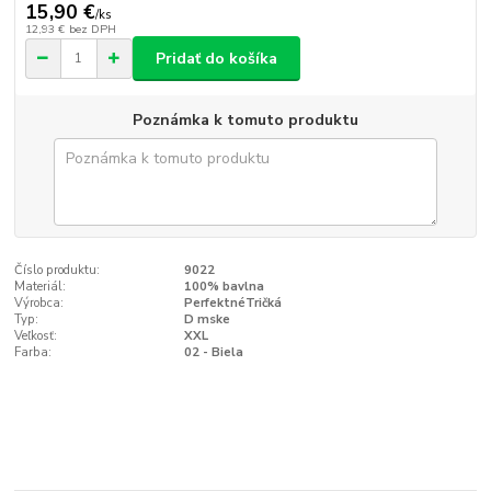
15,90 €
/
ks
12,93 €
bez DPH
Pridať do košíka
Poznámka k tomuto produktu
Číslo produktu:
9022
Materiál:
100% bavlna
Výrobca:
PerfektnéTričká
Typ:
D mske
Veľkosť:
XXL
Farba:
02 - Biela