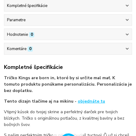
Kompletné špecifikácie
Parametre
Hodnotenie
0
Komentáre
0
Kompletné špecifikácie
Tričko Kings are born in, ktoré by si určite mal mať. K
tomuto produktu ponúkame personalizáciu. Personalizácia je
bez doplatku.
Tento dizajn tlačíme aj na mikinu -
objednáte tu
Vtipný kúsok do tvojej skrine a perfektný darček pre tvojich
blízkych. Tričko s originálnou potlačou, z kvalitnej bavlny a bez
bočných švov.
S našim perfektným tričkom nikdy nebudeš tuctový. Či už si chceš