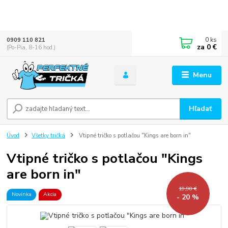
0
ks
0909 110 821
za
0 €
(Po-Pia, 8-16 hod.)
Menu
Hľadať
Úvod
Všetky tričká
Vtipné tričko s potlačou "Kings are born in"
Vtipné tričko s potlačou "Kings
are born in"
19,90 €
Novinka
Akcia
- 20 %