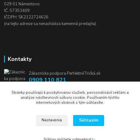
029 01 Námestovo
IČ: 57353409
IČDPH: SK2122724626
(na tejto adrese sa nenachádza kamenná predajňa)
Kontakty
Zákaznícka podpora PerfektnéTričká.sk
0909 110 821
(Po-Pia, 8-16 hod.)
Stránky používajú k poskytovaniu služieb, personalizácií reklám a
analýze návštevnosti súbory cookie. Používaním týchto
info@perfektnetricka.sk
internetových stránok s tým súhlasíte.
Súhlasím
Nastavenia
Súhlas môžete odmietnuť
tu
.