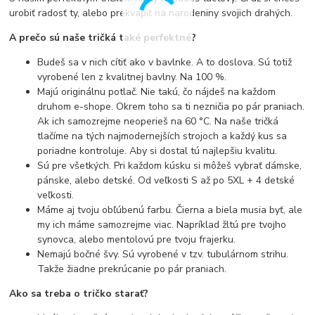
urobiť radosť ty, alebo prekvapiť na narodeniny svojich drahých.
A prečo sú naše tričká také perfektné?
Budeš sa v nich cítiť ako v bavlnke. A to doslova. Sú totiž
vyrobené len z kvalitnej bavlny. Na 100 %.
Majú originálnu potlač. Nie takú, čo nájdeš na každom
druhom e-shope. Okrem toho sa ti nezničia po pár praniach.
Ak ich samozrejme neoperieš na 60 °C. Na naše tričká
tlačíme na tých najmodernejších strojoch a každý kus sa
poriadne kontroluje. Aby si dostal tú najlepšiu kvalitu.
Sú pre všetkých. Pri každom kúsku si môžeš vybrať dámske,
pánske, alebo detské. Od veľkosti S až po 5XL + 4 detské
veľkosti.
Máme aj tvoju obľúbenú farbu. Čierna a biela musia byť, ale
my ich máme samozrejme viac. Napríklad žltú pre tvojho
synovca, alebo mentolovú pre tvoju frajerku.
Nemajú bočné švy. Sú vyrobené v tzv. tubulárnom strihu.
Takže žiadne prekrúcanie po pár praniach.
Ako sa treba o tričko starať?