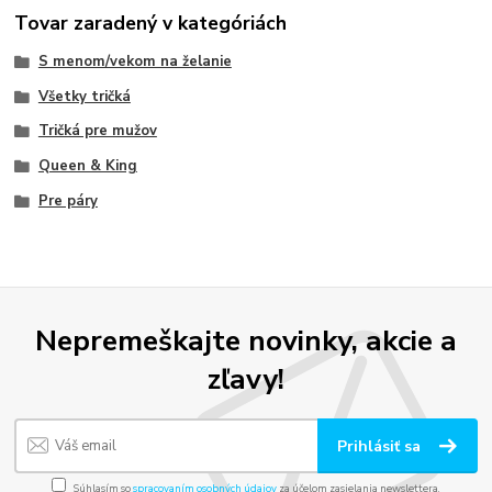
Tovar zaradený v kategóriách
S menom/vekom na želanie
Všetky tričká
Tričká pre mužov
Queen & King
Pre páry
Nepremeškajte novinky, akcie a
zľavy!
Prihlásiť sa
Súhlasím so
spracovaním osobných údajov
za účelom zasielania newslettera.