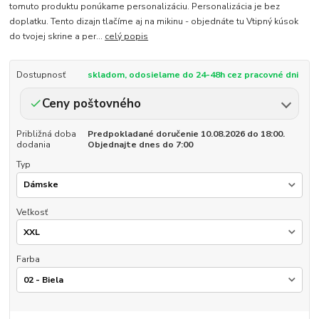
tomuto produktu ponúkame personalizáciu. Personalizácia je bez
doplatku. Tento dizajn tlačíme aj na mikinu - objednáte tu Vtipný kúsok
do tvojej skrine a per...
celý popis
Dostupnosť
skladom, odosielame do 24-48h cez pracovné dni
Ceny poštovného
Približná doba
Predpokladané doručenie 10.08.2026 do 18:00.
dodania
Objednajte dnes do 7:00
Typ
Veľkosť
Farba