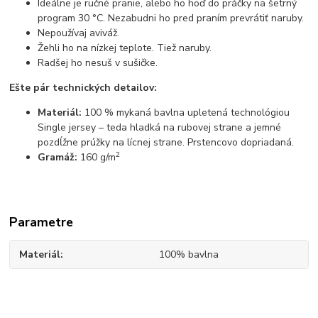
Ideálne je ručné pranie, alebo ho hoď do práčky na šetrný
program 30 °C. Nezabudni ho pred praním prevrátiť naruby.
Nepoužívaj aviváž.
Žehli ho na nízkej teplote. Tiež naruby.
Radšej ho nesuš v sušičke.
Ešte pár technických detailov:
Materiál:
100 % mykaná bavlna upletená technológiou
Single jersey – teda hladká na rubovej strane a jemné
pozdĺžne prúžky na lícnej strane. Prstencovo dopriadaná.
2
Gramáž:
160 g/m
Parametre
Materiál
100% bavlna