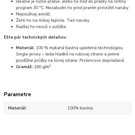
Ideálne je ručné pranie, alebo ho hoď do práčky na šetrný
program 30 °C. Nezabudni ho pred praním prevrátiť naruby.
Nepoužívaj aviváž.
Žehli ho na nízkej teplote. Tiež naruby.
Radšej ho nesuš v sušičke.
Ešte pár technických detailov:
Materiál:
100 % mykaná bavlna upletená technológiou
Single jersey – teda hladká na rubovej strane a jemné
pozdĺžne prúžky na lícnej strane. Prstencovo dopriadaná.
2
Gramáž:
160 g/m
Parametre
Materiál
100% bavlna