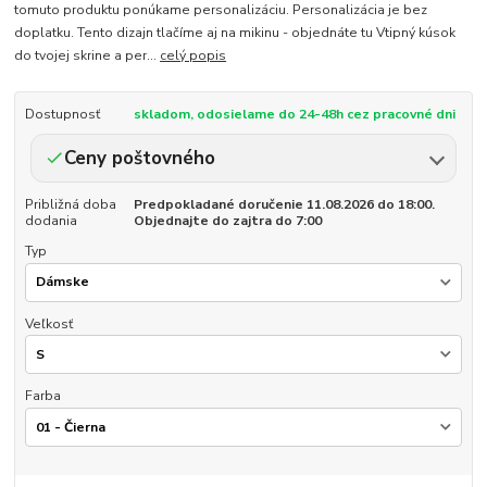
tomuto produktu ponúkame personalizáciu. Personalizácia je bez
doplatku. Tento dizajn tlačíme aj na mikinu - objednáte tu Vtipný kúsok
do tvojej skrine a per...
celý popis
Dostupnosť
skladom, odosielame do 24-48h cez pracovné dni
Ceny poštovného
Približná doba
Predpokladané doručenie 11.08.2026 do 18:00.
dodania
Objednajte do zajtra do 7:00
Typ
Veľkosť
Farba