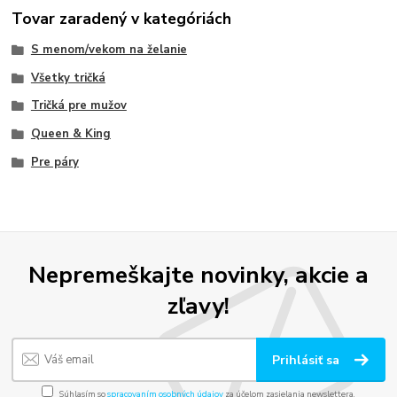
Tovar zaradený v kategóriách
S menom/vekom na želanie
Všetky tričká
Tričká pre mužov
Queen & King
Pre páry
Nepremeškajte novinky, akcie a
zľavy!
Prihlásiť sa
Súhlasím so
spracovaním osobných údajov
za účelom zasielania newslettera.