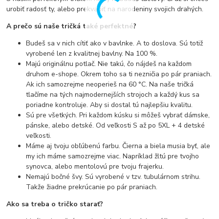
urobiť radosť ty, alebo prekvapiť na narodeniny svojich drahých.
A prečo sú naše tričká také perfektné?
Budeš sa v nich cítiť ako v bavlnke. A to doslova. Sú totiž
vyrobené len z kvalitnej bavlny. Na 100 %.
Majú originálnu potlač. Nie takú, čo nájdeš na každom
druhom e-shope. Okrem toho sa ti nezničia po pár praniach.
Ak ich samozrejme neoperieš na 60 °C. Na naše tričká
tlačíme na tých najmodernejších strojoch a každý kus sa
poriadne kontroluje. Aby si dostal tú najlepšiu kvalitu.
Sú pre všetkých. Pri každom kúsku si môžeš vybrať dámske,
pánske, alebo detské. Od veľkosti S až po 5XL + 4 detské
veľkosti.
Máme aj tvoju obľúbenú farbu. Čierna a biela musia byť, ale
my ich máme samozrejme viac. Napríklad žltú pre tvojho
synovca, alebo mentolovú pre tvoju frajerku.
Nemajú bočné švy. Sú vyrobené v tzv. tubulárnom strihu.
Takže žiadne prekrúcanie po pár praniach.
Ako sa treba o tričko starať?