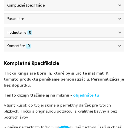
Kompletné špecifikácie
Parametre
Hodnotenie
0
Komentáre
0
Kompletné špecifikácie
Tričko Kings are born in, ktoré by si určite mal mať. K
tomuto produktu ponúkame personalizáciu. Personalizácia je
bez doplatku.
Tento dizajn tlačíme aj na mikinu -
objednáte tu
Vtipný kúsok do tvojej skrine a perfektný darček pre tvojich
blízkych. Tričko s originálnou potlačou, z kvalitnej bavlny a bez
bočných švov.
S našim perfektným tričkom nikdy nebudeš tuctový. Či už si chceš