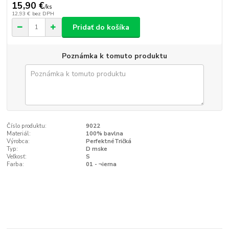
15,90 €
/
ks
12,93 €
bez DPH
Pridať do košíka
Poznámka k tomuto produktu
Číslo produktu:
9022
Materiál:
100% bavlna
Výrobca:
PerfektnéTričká
Typ:
D mske
Veľkosť:
S
Farba:
01 - ¬ierna