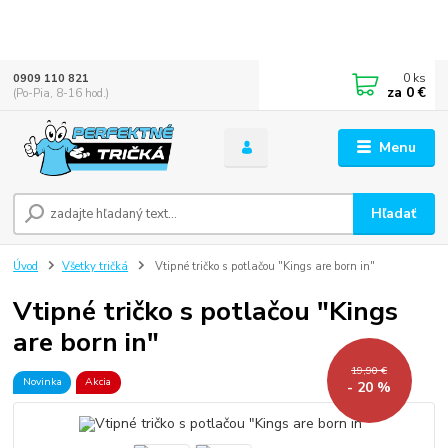
0
ks
0909 110 821
za
0 €
(Po-Pia, 8-16 hod.)
Menu
Hľadať
Úvod
Všetky tričká
Vtipné tričko s potlačou "Kings are born in"
Vtipné tričko s potlačou "Kings
are born in"
19,90 €
Novinka
Akcia
- 20 %