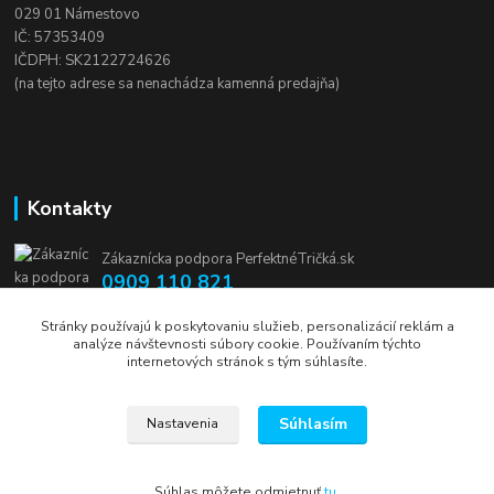
029 01 Námestovo
IČ: 57353409
IČDPH: SK2122724626
(na tejto adrese sa nenachádza kamenná predajňa)
Kontakty
Zákaznícka podpora PerfektnéTričká.sk
0909 110 821
(Po-Pia, 8-16 hod.)
Stránky používajú k poskytovaniu služieb, personalizácií reklám a
analýze návštevnosti súbory cookie. Používaním týchto
info@perfektnetricka.sk
internetových stránok s tým súhlasíte.
Súhlasím
Nastavenia
Súhlas môžete odmietnuť
tu
.