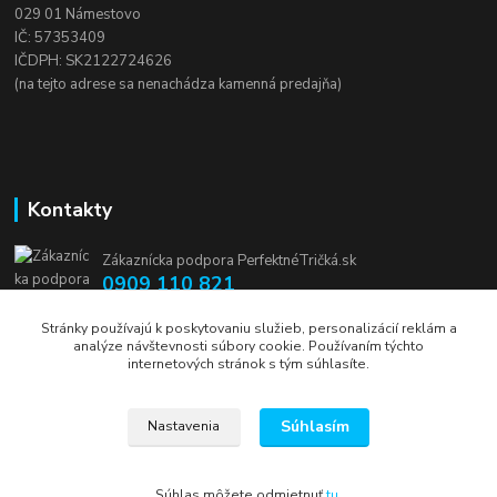
029 01 Námestovo
IČ: 57353409
IČDPH: SK2122724626
(na tejto adrese sa nenachádza kamenná predajňa)
Kontakty
Zákaznícka podpora PerfektnéTričká.sk
0909 110 821
(Po-Pia, 8-16 hod.)
Stránky používajú k poskytovaniu služieb, personalizácií reklám a
analýze návštevnosti súbory cookie. Používaním týchto
info@perfektnetricka.sk
internetových stránok s tým súhlasíte.
Súhlasím
Nastavenia
Súhlas môžete odmietnuť
tu
.