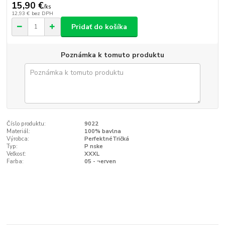
15,90 €
/
ks
12,93 €
bez DPH
Pridať do košíka
Poznámka k tomuto produktu
Číslo produktu:
9022
Materiál:
100% bavlna
Výrobca:
PerfektnéTričká
Typ:
P nske
Veľkosť:
XXXL
Farba:
05 - ¬erven