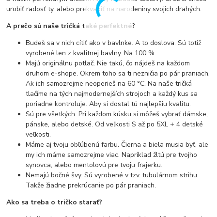
urobiť radosť ty, alebo prekvapiť na narodeniny svojich drahých.
A prečo sú naše tričká také perfektné?
Budeš sa v nich cítiť ako v bavlnke. A to doslova. Sú totiž
vyrobené len z kvalitnej bavlny. Na 100 %.
Majú originálnu potlač. Nie takú, čo nájdeš na každom
druhom e-shope. Okrem toho sa ti nezničia po pár praniach.
Ak ich samozrejme neoperieš na 60 °C. Na naše tričká
tlačíme na tých najmodernejších strojoch a každý kus sa
poriadne kontroluje. Aby si dostal tú najlepšiu kvalitu.
Sú pre všetkých. Pri každom kúsku si môžeš vybrať dámske,
pánske, alebo detské. Od veľkosti S až po 5XL + 4 detské
veľkosti.
Máme aj tvoju obľúbenú farbu. Čierna a biela musia byť, ale
my ich máme samozrejme viac. Napríklad žltú pre tvojho
synovca, alebo mentolovú pre tvoju frajerku.
Nemajú bočné švy. Sú vyrobené v tzv. tubulárnom strihu.
Takže žiadne prekrúcanie po pár praniach.
Ako sa treba o tričko starať?