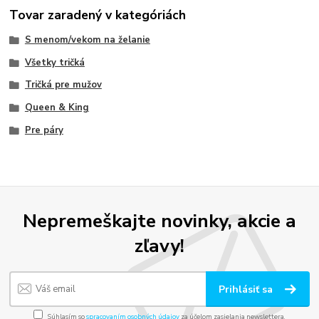
Tovar zaradený v kategóriách
S menom/vekom na želanie
Všetky tričká
Tričká pre mužov
Queen & King
Pre páry
Nepremeškajte novinky, akcie a
zľavy!
Prihlásiť sa
Súhlasím so
spracovaním osobných údajov
za účelom zasielania newslettera.