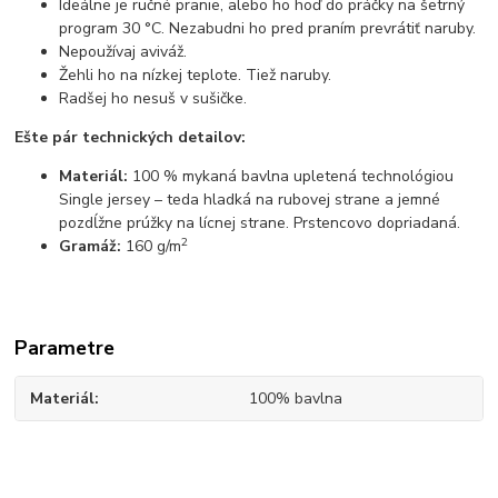
Ideálne je ručné pranie, alebo ho hoď do práčky na šetrný
program 30 °C. Nezabudni ho pred praním prevrátiť naruby.
Nepoužívaj aviváž.
Žehli ho na nízkej teplote. Tiež naruby.
Radšej ho nesuš v sušičke.
Ešte pár technických detailov:
Materiál:
100 % mykaná bavlna upletená technológiou
Single jersey – teda hladká na rubovej strane a jemné
pozdĺžne prúžky na lícnej strane. Prstencovo dopriadaná.
2
Gramáž:
160 g/m
Parametre
Materiál
100% bavlna