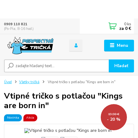
0
ks
0909 110 821
za
0 €
(Po-Pia, 8-16 hod.)
Menu
Hľadať
Úvod
Všetky tričká
Vtipné tričko s potlačou "Kings are born in"
Vtipné tričko s potlačou "Kings
are born in"
19,90 €
Novinka
Akcia
- 20 %