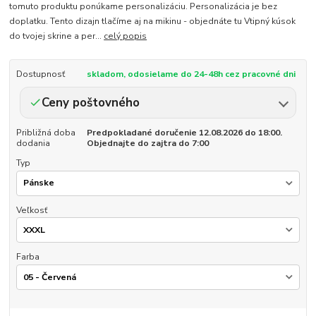
tomuto produktu ponúkame personalizáciu. Personalizácia je bez
doplatku. Tento dizajn tlačíme aj na mikinu - objednáte tu Vtipný kúsok
do tvojej skrine a per...
celý popis
Dostupnosť
skladom, odosielame do 24-48h cez pracovné dni
Ceny poštovného
Približná doba
Predpokladané doručenie 12.08.2026 do 18:00.
dodania
Objednajte do zajtra do 7:00
Typ
Veľkosť
Farba