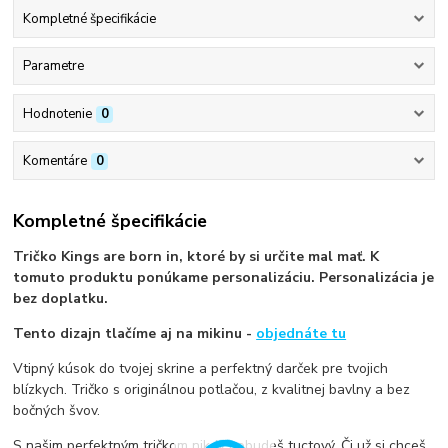
Kompletné špecifikácie
Parametre
Hodnotenie
0
Komentáre
0
Kompletné špecifikácie
Tričko Kings are born in, ktoré by si určite mal mať. K
tomuto produktu ponúkame personalizáciu. Personalizácia je
bez doplatku.
Tento dizajn tlačíme aj na mikinu -
objednáte tu
Vtipný kúsok do tvojej skrine a perfektný darček pre tvojich
blízkych. Tričko s originálnou potlačou, z kvalitnej bavlny a bez
bočných švov.
S našim perfektným tričkom nikdy nebudeš tuctový. Či už si chceš