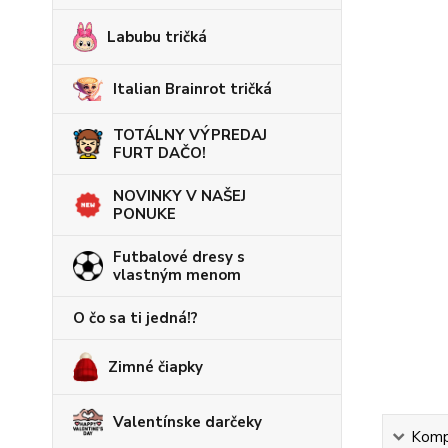
Labubu tričká
Italian Brainrot tričká
TOTÁLNY VÝPREDAJ
FURT DAČO!
NOVINKY V NAŠEJ
PONUKE
Futbalové dresy s
vlastným menom
O čo sa ti jedná!?
Zimné čiapky
Valentínske darčeky
Kompl