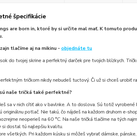
tné špecifikácie
ings are born in, ktoré by si určite mal mať. K tomuto pro
u.
zajn tlačíme aj na mikinu -
objednáte tu
sok do tvojej skrine a perfektný darček pre tvojich blízkych. Trič
erfektným tričkom nikdy nebudeš tuctový. Či už si chceš urobiť ra
sú naše tričká také perfektné?
eš sa v nich cítiť ako v bavlnke. A to doslova. Sú totiž vyrobené 
ú originálnu potlač. Nie takú, čo nájdeš na každom druhom e-shope
ozrejme neoperieš na 60 °C. Na naše tričká tlačíme na tých najmo
 si dostal tú najlepšiu kvalitu.
pre všetkých. Pri každom kúsku si môžeš vybrať dámske, pánske,