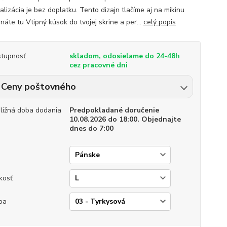
lizácia je bez doplatku. Tento dizajn tlačíme aj na mikinu
náte tu Vtipný kúsok do tvojej skrine a per...
celý popis
tupnosť
skladom, odosielame do 24-48h
cez pracovné dni
Ceny poštovného
bližná doba dodania
Predpokladané doručenie
10.08.2026 do 18:00. Objednajte
dnes do 7:00
p
kosť
ba