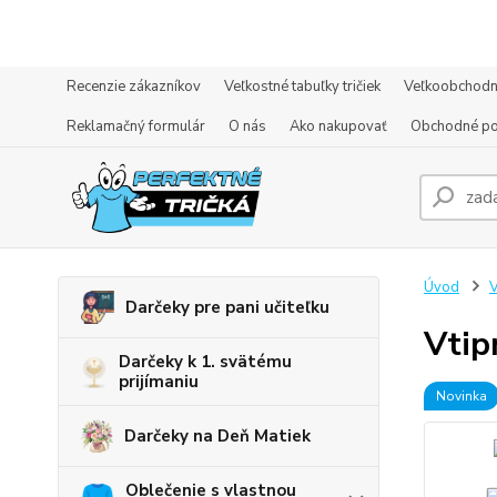
Recenzie zákazníkov
Veľkostné tabuľky tričiek
Veľkoobchodn
Reklamačný formulár
O nás
Ako nakupovať
Obchodné p
Úvod
V
Darčeky pre pani učiteľku
Vtip
Darčeky k 1. svätému
prijímaniu
Novinka
Darčeky na Deň Matiek
Oblečenie s vlastnou