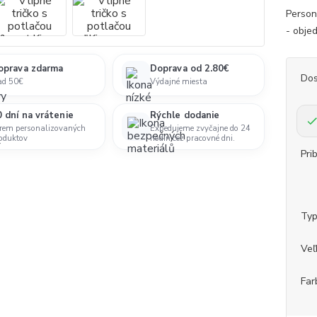
Persona
- objed
oprava zdarma
Doprava od 2.80€
Dos
ad 50€
Výdajné miesta
 dní na vrátenie
Rýchle dodanie
rem personalizovaných
Expedujeme zvyčajne do 24
oduktov
hodín cez pracovné dni.
Pri
Ty
Veľ
Far