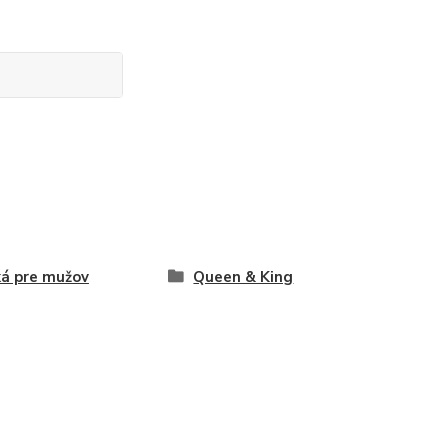
ká pre mužov
Queen & King