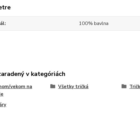
etre
ál
100% bavlna
zaradený v kategóriách
nom/vekom na
Všetky tričká
Trič
ie
áry