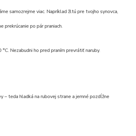
máme samozrejme viac. Napríklad žltú pre tvojho synovca,
e prekrúcanie po pár praniach.
0 °C. Nezabudni ho pred praním prevrátiť naruby.
 – teda hladká na rubovej strane a jemné pozdĺžne