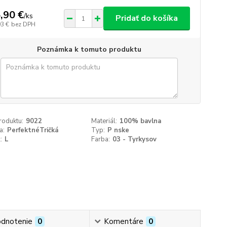
,90 €
/
ks
Pridať do košíka
93 €
bez DPH
Poznámka k tomuto produktu
roduktu:
9022
Materiál:
100% bavlna
a:
PerfektnéTričká
Typ:
P nske
:
L
Farba:
03 - Tyrkysov
dnotenie
0
Komentáre
0