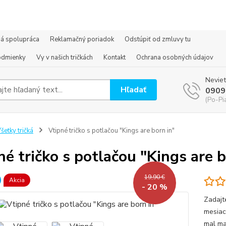
á spolupráca
Reklamačný poriadok
Odstúpiť od zmluvy tu
odmienky
Vy v našich tričkách
Kontakt
Ochrana osobných údajov
Neviet
Hľadať
0909
(Po-Pi
šetky tričká
Vtipné tričko s potlačou "Kings are born in"
né tričko s potlačou "Kings are b
19,90 €
Akcia
- 20 %
Zadajt
mesiace
mal ma