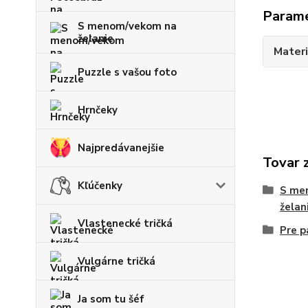
Param
S menom/vekom na
želanie
Materi
Puzzle s vašou foto
Hrnčeky
Najpredávanejšie
Tovar 
Kľúčenky
S me
želan
Vlastenecké tričká
Pre p
Vulgárne tričká
Ja som tu šéf