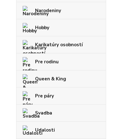
Narodeniny
Hobby
Karikatúry osobností
Pre rodinu
Queen & King
Pre páry
Svadba
Udalosti