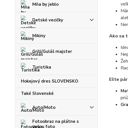
veľ
Mňa by jeblo
Mám
ale
Detské vecičky
Nem
Mikiny
Ako sa t
Ide
Grill/Guláš majster
Nep
Žeh
Turistika
Rad
Ešte pár
Hokejový dres SLOVENSKO
Mat
Také Slovenské
prú
Gr
Auto/Moto
Fotoobraz na plátne s
vašou foto