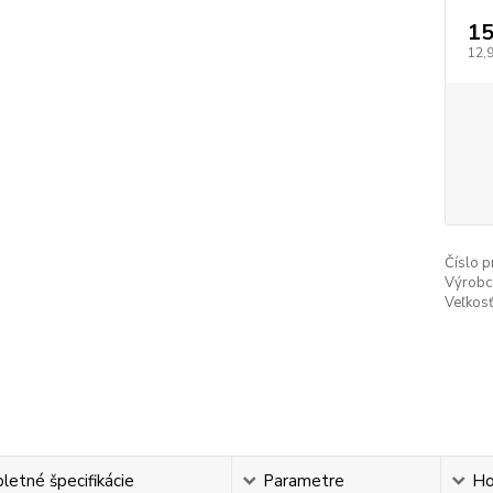
15
12,
Číslo p
Výrobc
Veľkosť
etné špecifikácie
Parametre
Ho