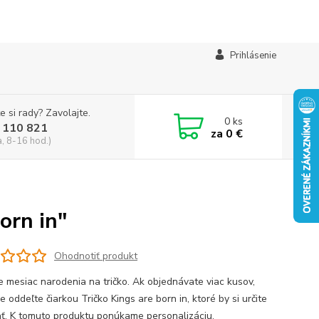
Prihlásenie
e si rady? Zavolajte.
0
ks
 110 821
za
0 €
a, 8-16 hod.)
orn in"
Ohodnotiť produkt
e mesiac narodenia na tričko. Ak objednávate viac kusov,
 oddeľte čiarkou Tričko Kings are born in, ktoré by si určite
ť. K tomuto produktu ponúkame personalizáciu.