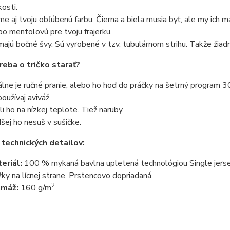
kosti.
e aj tvoju obľúbenú farbu. Čierna a biela musia byť, ale my ich 
bo mentolovú pre tvoju frajerku.
ajú bočné švy. Sú vyrobené v tzv. tubulárnom strihu. Takže žiadn
reba o tričko starať?
álne je ručné pranie, alebo ho hoď do práčky na šetrný program 3
oužívaj aviváž.
li ho na nízkej teplote. Tiež naruby.
šej ho nesuš v sušičke.
 technických detailov:
eriál:
100 % mykaná bavlna upletená technológiou Single jersey
žky na lícnej strane. Prstencovo dopriadaná.
2
amáž:
160 g/m