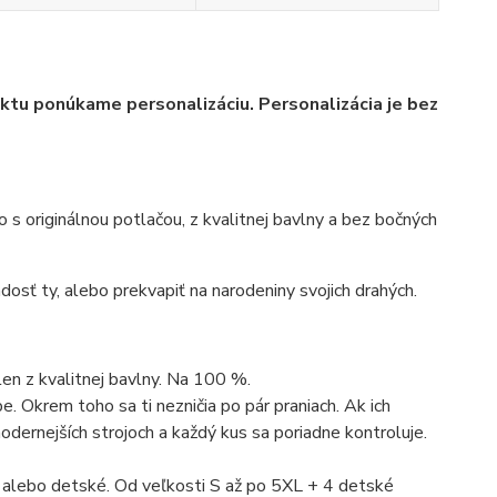
duktu ponúkame personalizáciu. Personalizácia je bez
ko s originálnou potlačou, z kvalitnej bavlny a bez bočných
dosť ty, alebo prekvapiť na narodeniny svojich drahých.
len z kvalitnej bavlny. Na 100 %.
. Okrem toho sa ti nezničia po pár praniach. Ak ich
dernejších strojoch a každý kus sa poriadne kontroluje.
 alebo detské. Od veľkosti S až po 5XL + 4 detské