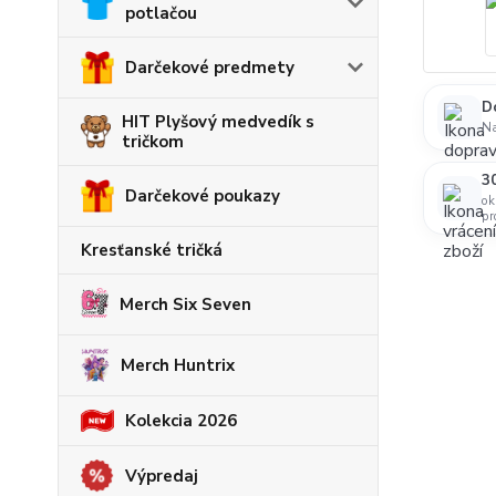
potlačou
Darčekové predmety
D
HIT Plyšový medvedík s
N
tričkom
30
Darčekové poukazy
ok
pr
Kresťanské tričká
Merch Six Seven
Merch Huntrix
Kolekcia 2026
Výpredaj