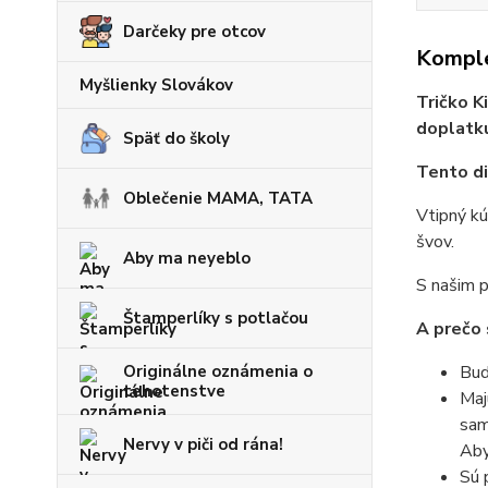
Darčeky pre otcov
Komple
Myšlienky Slovákov
Tričko K
doplatk
Späť do školy
Tento di
Oblečenie MAMA, TATA
Vtipný kú
švov.
Aby ma neyeblo
S našim p
Štamperlíky s potlačou
A prečo 
Originálne oznámenia o
Bud
tehotenstve
Maj
sam
Nervy v piči od rána!
Aby
Sú 