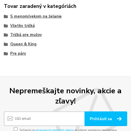
Tovar zaradený v kategóriách
S menom/vekom na želanie
Všetky tričká
Tričká pre mužov
Queen & King
Pre páry
Nepremeškajte novinky, akcie a
zľavy!
Prihlásiť sa
Súhlasím so
spracovaním osobných údajov
za účelom zasielania newslettera.