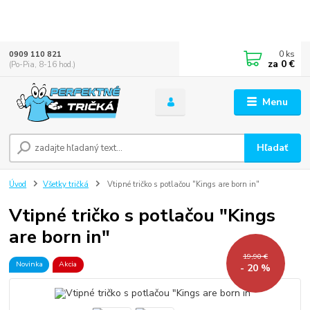
0
ks
0909 110 821
za
0 €
(Po-Pia, 8-16 hod.)
Menu
Hľadať
Úvod
Všetky tričká
Vtipné tričko s potlačou "Kings are born in"
Vtipné tričko s potlačou "Kings
are born in"
19,90 €
Novinka
Akcia
- 20 %