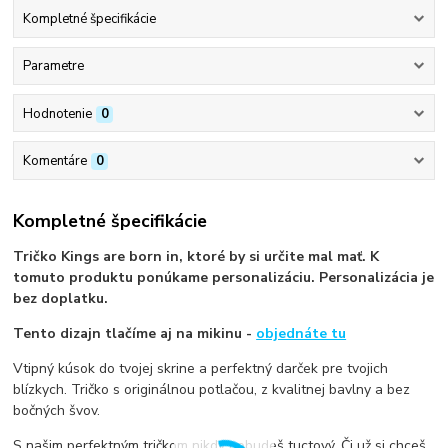
Kompletné špecifikácie
Parametre
Hodnotenie
0
Komentáre
0
Kompletné špecifikácie
Tričko Kings are born in, ktoré by si určite mal mať. K
tomuto produktu ponúkame personalizáciu. Personalizácia je
bez doplatku.
Tento dizajn tlačíme aj na mikinu -
objednáte tu
Vtipný kúsok do tvojej skrine a perfektný darček pre tvojich
blízkych. Tričko s originálnou potlačou, z kvalitnej bavlny a bez
bočných švov.
S našim perfektným tričkom nikdy nebudeš tuctový. Či už si chceš