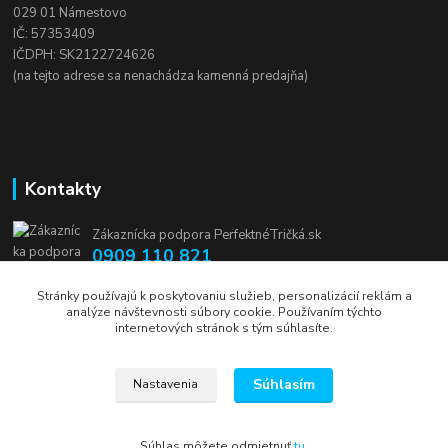
029 01 Námestovo
IČ: 57353409
IČDPH: SK2122724626
(na tejto adrese sa nenachádza kamenná predajňa)
Kontakty
Zákaznícka podpora PerfektnéTričká.sk
0909 110 821
(Po-Pia, 8-16 hod.)
Stránky používajú k poskytovaniu služieb, personalizácií reklám a
analýze návštevnosti súbory cookie. Používaním týchto
info@perfektnetricka.sk
internetových stránok s tým súhlasíte.
Súhlasím
Nastavenia
Súhlas môžete odmietnuť
tu
.