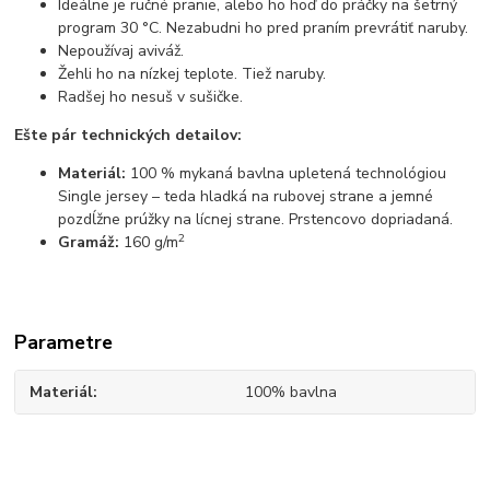
Ideálne je ručné pranie, alebo ho hoď do práčky na šetrný
program 30 °C. Nezabudni ho pred praním prevrátiť naruby.
Nepoužívaj aviváž.
Žehli ho na nízkej teplote. Tiež naruby.
Radšej ho nesuš v sušičke.
Ešte pár technických detailov:
Materiál:
100 % mykaná bavlna upletená technológiou
Single jersey – teda hladká na rubovej strane a jemné
pozdĺžne prúžky na lícnej strane. Prstencovo dopriadaná.
2
Gramáž:
160 g/m
Parametre
Materiál
100% bavlna