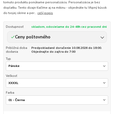
tomuto produktu ponúkame personalizáciu. Personalizácia je bez
doplatku. Tento dizajn tlačíme aj na mikinu - objednáte tu Vtipný kúsok
do tvojej skrine a per...
celý popis
Dostupnosť
skladom, odosielame do 24-48h cez pracovné dni
Ceny poštovného
Približná doba
Predpokladané doručenie 10.08.2026 do 18:00.
dodania
Objednajte do zajtra do 7:00
Typ
Veľkosť
Farba