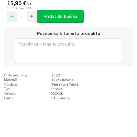
15,90 €
/
ks
12,93 €
bez DPH
Pridať do košíka
Poznámka k tomuto produktu
Číslo produktu:
9022
Materiál:
100% bavlna
Výrobca:
PerfektnéTričká
Typ:
P nske
Veľkosť:
XXXXL
Farba:
01 - ¬ierna