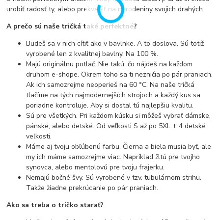
urobiť radosť ty, alebo prekvapiť na narodeniny svojich drahých.
A prečo sú naše tričká také perfektné?
Budeš sa v nich cítiť ako v bavlnke. A to doslova. Sú totiž
vyrobené len z kvalitnej bavlny. Na 100 %.
Majú originálnu potlač. Nie takú, čo nájdeš na každom
druhom e-shope. Okrem toho sa ti nezničia po pár praniach.
Ak ich samozrejme neoperieš na 60 °C. Na naše tričká
tlačíme na tých najmodernejších strojoch a každý kus sa
poriadne kontroluje. Aby si dostal tú najlepšiu kvalitu.
Sú pre všetkých. Pri každom kúsku si môžeš vybrať dámske,
pánske, alebo detské. Od veľkosti S až po 5XL + 4 detské
veľkosti.
Máme aj tvoju obľúbenú farbu. Čierna a biela musia byť, ale
my ich máme samozrejme viac. Napríklad žltú pre tvojho
synovca, alebo mentolovú pre tvoju frajerku.
Nemajú bočné švy. Sú vyrobené v tzv. tubulárnom strihu.
Takže žiadne prekrúcanie po pár praniach.
Ako sa treba o tričko starať?