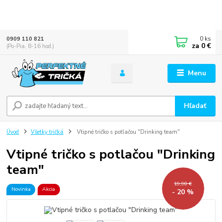
0
ks
0909 110 821
za
0 €
(Po-Pia, 8-16 hod.)
Menu
Hľadať
Úvod
Všetky tričká
Vtipné tričko s potlačou "Drinking team"
Vtipné tričko s potlačou "Drinking
team"
19,90 €
Novinka
Akcia
- 20 %