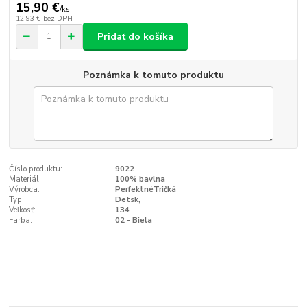
15,90 €
/
ks
12,93 €
bez DPH
Pridať do košíka
Poznámka k tomuto produktu
Číslo produktu:
9022
Materiál:
100% bavlna
Výrobca:
PerfektnéTričká
Typ:
Detsk‚
Veľkosť:
134
Farba:
02 - Biela