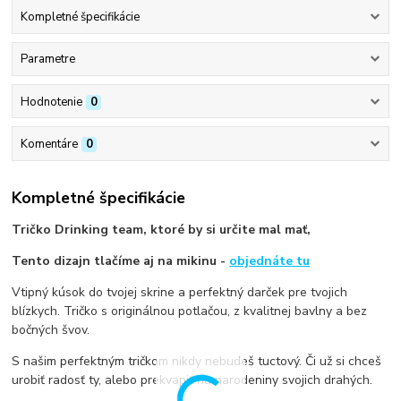
Kompletné špecifikácie
Parametre
Hodnotenie
0
Komentáre
0
Kompletné špecifikácie
Tričko Drinking team, ktoré by si určite mal mať,
Tento dizajn tlačíme aj na mikinu -
objednáte tu
Vtipný kúsok do tvojej skrine a perfektný darček pre tvojich
blízkych. Tričko s originálnou potlačou, z kvalitnej bavlny a bez
bočných švov.
S našim perfektným tričkom nikdy nebudeš tuctový. Či už si chceš
urobiť radosť ty, alebo prekvapiť na narodeniny svojich drahých.