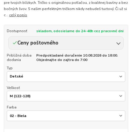
pre tvojich blízkych. Tričko s originálnou potlačou, z kvalitnej bavlny a bez
bočných švov. S našim perfektným tričkom nikdy nebudeš tuctový. Či už si
c...
celý popis
Dostupnosť
skladom, odosielame do 24-48h cez pracovné dni
Ceny poštovného
Približná doba
Predpokladané doručenie 10.08.2026 do 18:00.
dodania
Objednajte do zajtra do 7:00
Typ
Veľkosť
Farba