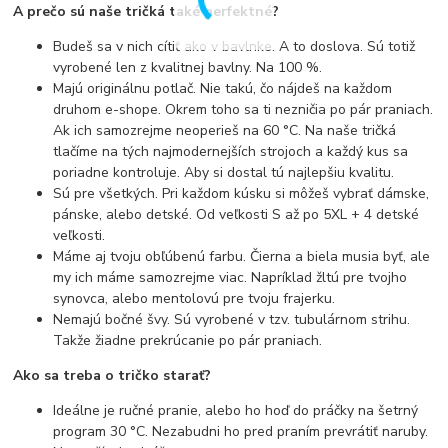
A prečo sú naše tričká také perfektné?
Budeš sa v nich cítiť ako v bavlnke. A to doslova. Sú totiž
vyrobené len z kvalitnej bavlny. Na 100 %.
Majú originálnu potlač. Nie takú, čo nájdeš na každom
druhom e-shope. Okrem toho sa ti nezničia po pár praniach.
Ak ich samozrejme neoperieš na 60 °C. Na naše tričká
tlačíme na tých najmodernejších strojoch a každý kus sa
poriadne kontroluje. Aby si dostal tú najlepšiu kvalitu.
Sú pre všetkých. Pri každom kúsku si môžeš vybrať dámske,
pánske, alebo detské. Od veľkosti S až po 5XL + 4 detské
veľkosti.
Máme aj tvoju obľúbenú farbu. Čierna a biela musia byť, ale
my ich máme samozrejme viac. Napríklad žltú pre tvojho
synovca, alebo mentolovú pre tvoju frajerku.
Nemajú bočné švy. Sú vyrobené v tzv. tubulárnom strihu.
Takže žiadne prekrúcanie po pár praniach.
Ako sa treba o tričko starať?
Ideálne je ručné pranie, alebo ho hoď do práčky na šetrný
program 30 °C. Nezabudni ho pred praním prevrátiť naruby.