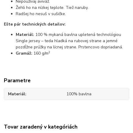
Nepoužívaj aviváž.
Žehli ho na nízkej teplote. Tiež naruby.
Radšej ho nesuš v sušičke.
Ešte pár technických detailov:
Materiál:
100 % mykaná bavlna upletená technológiou
Single jersey – teda hladká na rubovej strane a jemné
pozdĺžne prúžky na lícnej strane. Prstencovo dopriadaná.
2
Gramáž:
160 g/m
Parametre
Materiál
100% bavlna
Tovar zaradený v kategóriách