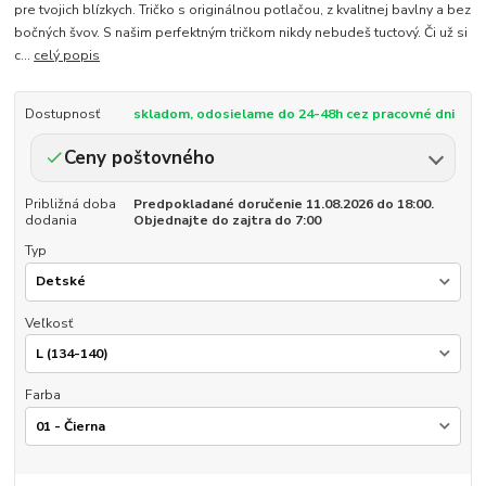
pre tvojich blízkych. Tričko s originálnou potlačou, z kvalitnej bavlny a bez
bočných švov. S našim perfektným tričkom nikdy nebudeš tuctový. Či už si
c...
celý popis
Dostupnosť
skladom, odosielame do 24-48h cez pracovné dni
Ceny poštovného
Približná doba
Predpokladané doručenie 11.08.2026 do 18:00.
dodania
Objednajte do zajtra do 7:00
Typ
Veľkosť
Farba