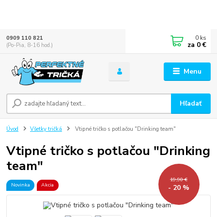
0
ks
0909 110 821
za
0 €
(Po-Pia, 8-16 hod.)
Menu
Hľadať
Úvod
Všetky tričká
Vtipné tričko s potlačou "Drinking team"
Vtipné tričko s potlačou "Drinking
team"
19,90 €
Novinka
Akcia
- 20 %