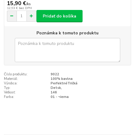
15,90 €
/
ks
12,93 €
bez DPH
Pridať do košíka
Poznámka k tomuto produktu
Číslo produktu:
9022
Materiál:
100% bavlna
Výrobca:
PerfektnéTričká
Typ:
Detsk‚
Veľkosť:
146
Farba:
01 - ¬ierna