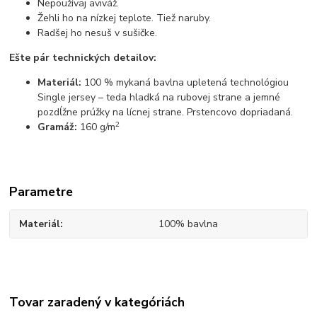
Nepoužívaj aviváž.
Žehli ho na nízkej teplote. Tiež naruby.
Radšej ho nesuš v sušičke.
Ešte pár technických detailov:
Materiál:
100 % mykaná bavlna upletená technológiou
Single jersey – teda hladká na rubovej strane a jemné
pozdĺžne prúžky na lícnej strane. Prstencovo dopriadaná.
2
Gramáž:
160 g/m
Parametre
Materiál
100% bavlna
Tovar zaradený v kategóriách