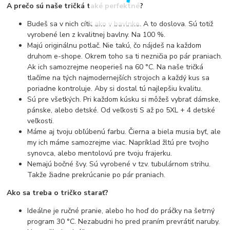
A prečo sú naše tričká také perfektné?
Budeš sa v nich cítiť ako v bavlnke. A to doslova. Sú totiž
vyrobené len z kvalitnej bavlny. Na 100 %.
Majú originálnu potlač. Nie takú, čo nájdeš na každom
druhom e-shope. Okrem toho sa ti nezničia po pár praniach.
Ak ich samozrejme neoperieš na 60 °C. Na naše tričká
tlačíme na tých najmodernejších strojoch a každý kus sa
poriadne kontroluje. Aby si dostal tú najlepšiu kvalitu.
Sú pre všetkých. Pri každom kúsku si môžeš vybrať dámske,
pánske, alebo detské. Od veľkosti S až po 5XL + 4 detské
veľkosti.
Máme aj tvoju obľúbenú farbu. Čierna a biela musia byť, ale
my ich máme samozrejme viac. Napríklad žltú pre tvojho
synovca, alebo mentolovú pre tvoju frajerku.
Nemajú bočné švy. Sú vyrobené v tzv. tubulárnom strihu.
Takže žiadne prekrúcanie po pár praniach.
Ako sa treba o tričko starať?
Ideálne je ručné pranie, alebo ho hoď do práčky na šetrný
program 30 °C. Nezabudni ho pred praním prevrátiť naruby.