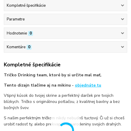
Kompletné špecifikácie
Parametre
Hodnotenie
0
Komentáre
0
Kompletné špecifikácie
Tričko Drinking team, ktoré by si určite mal mať,
Tento dizajn tlačíme aj na mikinu -
objednáte tu
Vtipný kúsok do tvojej skrine a perfektný darček pre tvojich
blízkych. Tričko s originálnou potlačou, z kvalitnej bavlny a bez
bočných švov.
S našim perfektným tričkom nikdy nebudeš tuctový. Či už si chceš
urobiť radosť ty, alebo prekvapiť na narodeniny svojich drahých.