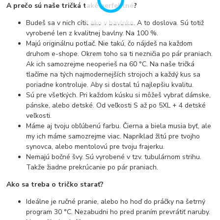
A prečo sú naše tričká také perfektné?
Budeš sa v nich cítiť ako v bavlnke. A to doslova. Sú totiž
vyrobené len z kvalitnej bavlny. Na 100 %.
Majú originálnu potlač. Nie takú, čo nájdeš na každom
druhom e-shope. Okrem toho sa ti nezničia po pár praniach.
Ak ich samozrejme neoperieš na 60 °C. Na naše tričká
tlačíme na tých najmodernejších strojoch a každý kus sa
poriadne kontroluje. Aby si dostal tú najlepšiu kvalitu.
Sú pre všetkých. Pri každom kúsku si môžeš vybrať dámske,
pánske, alebo detské. Od veľkosti S až po 5XL + 4 detské
veľkosti.
Máme aj tvoju obľúbenú farbu. Čierna a biela musia byť, ale
my ich máme samozrejme viac. Napríklad žltú pre tvojho
synovca, alebo mentolovú pre tvoju frajerku.
Nemajú bočné švy. Sú vyrobené v tzv. tubulárnom strihu.
Takže žiadne prekrúcanie po pár praniach.
Ako sa treba o tričko starať?
Ideálne je ručné pranie, alebo ho hoď do práčky na šetrný
program 30 °C. Nezabudni ho pred praním prevrátiť naruby.