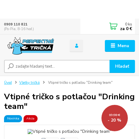
0
ks
0909 110 821
za
0 €
(Po-Pia, 8-16 hod.)
Menu
Hľadať
Úvod
Všetky tričká
Vtipné tričko s potlačou "Drinking team"
Vtipné tričko s potlačou "Drinking
team"
19,90 €
Novinka
Akcia
- 20 %