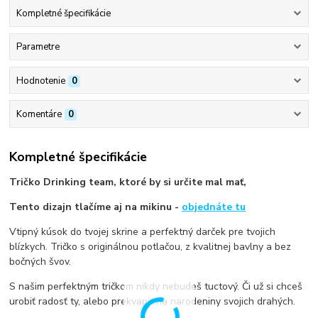
Kompletné špecifikácie
Parametre
Hodnotenie
0
Komentáre
0
Kompletné špecifikácie
Tričko Drinking team, ktoré by si určite mal mať,
Tento dizajn tlačíme aj na mikinu -
objednáte tu
Vtipný kúsok do tvojej skrine a perfektný darček pre tvojich
blízkych. Tričko s originálnou potlačou, z kvalitnej bavlny a bez
bočných švov.
S našim perfektným tričkom nikdy nebudeš tuctový. Či už si chceš
urobiť radosť ty, alebo prekvapiť na narodeniny svojich drahých.