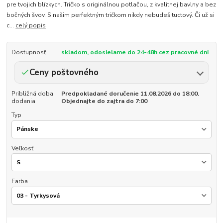
pre tvojich blízkych. Tričko s originálnou potlačou, z kvalitnej bavlny a bez
bočných švov. S našim perfektným tričkom nikdy nebudeš tuctový. Či už si
c...
celý popis
Dostupnosť
skladom, odosielame do 24-48h cez pracovné dni
Ceny poštovného
Približná doba
Predpokladané doručenie 11.08.2026 do 18:00.
dodania
Objednajte do zajtra do 7:00
Typ
Veľkosť
Farba