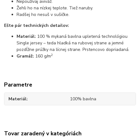
Nepoužívaj aviváž.
Žehli ho na nízkej teplote. Tiež naruby.
Radšej ho nesuš v sušičke.
Ešte pár technických detailov:
Materiál:
100 % mykaná bavlna upletená technológiou
Single jersey – teda hladká na rubovej strane a jemné
pozdĺžne prúžky na lícnej strane. Prstencovo dopriadaná.
2
Gramáž:
160 g/m
Parametre
Materiál
100% bavlna
Tovar zaradený v kategóriách