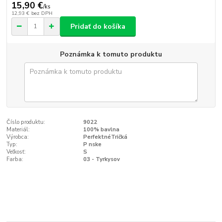
15,90 €
/
ks
12,93 €
bez DPH
Pridať do košíka
Poznámka k tomuto produktu
Číslo produktu:
9022
Materiál:
100% bavlna
Výrobca:
PerfektnéTričká
Typ:
P nske
Veľkosť:
S
Farba:
03 - Tyrkysov