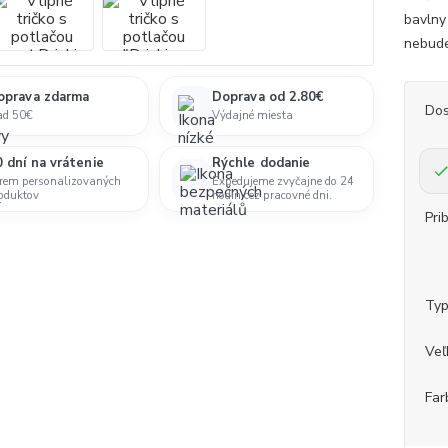
bavlny
nebudeš
oprava zdarma
Doprava od 2.80€
Dos
ad 50€
Výdajné miesta
 dní na vrátenie
Rýchle dodanie
rem personalizovaných
Expedujeme zvyčajne do 24
oduktov
hodín cez pracovné dni.
Pri
Ty
Veľ
Far