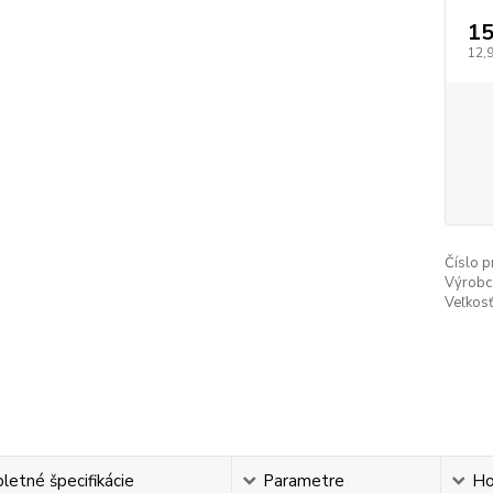
15
12,
Číslo p
Výrobc
Veľkosť
etné špecifikácie
Parametre
Ho