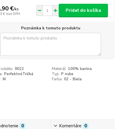
,90 €
/
ks
Pridať do košíka
93 €
bez DPH
Poznámka k tomuto produktu
roduktu:
9022
Materiál:
100% bavlna
a:
PerfektnéTričká
Typ:
P nske
:
M
Farba:
02 - Biela
dnotenie
0
Komentáre
0