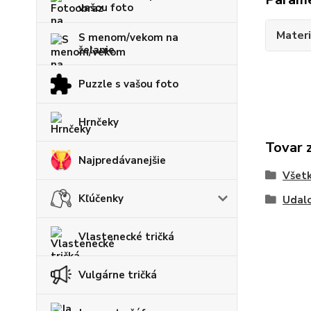
vašou foto
Materi
S menom/vekom na
želanie
Puzzle s vašou foto
Hrnčeky
Tovar 
Najpredávanejšie
Všetk
Kľúčenky
Udalo
Vlastenecké tričká
Vulgárne tričká