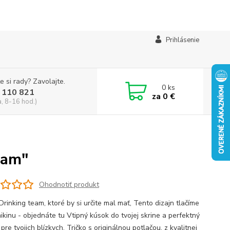
Prihlásenie
e si rady? Zavolajte.
0
ks
 110 821
za
0 €
a, 8-16 hod.)
eam"
Ohodnotiť produkt
Drinking team, ktoré by si určite mal mať, Tento dizajn tlačíme
ikinu - objednáte tu Vtipný kúsok do tvojej skrine a perfektný
pre tvojich blízkych. Tričko s originálnou potlačou, z kvalitnej