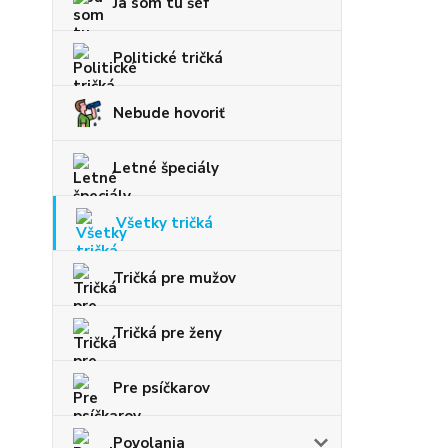
Ja som tu šéf
Politické tričká
Nebude hovoriť
Letné špeciály
Všetky tričká
Tričká pre mužov
Tričká pre ženy
Pre psíčkarov
Povolania