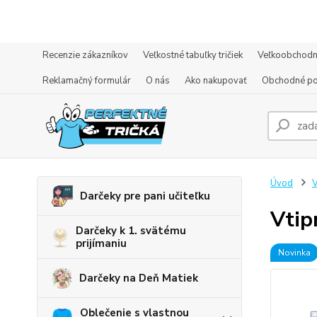
Recenzie zákazníkov
Veľkostné tabuľky tričiek
Veľkoobchodn
Reklamačný formulár
O nás
Ako nakupovať
Obchodné p
Úvod
V
Darčeky pre pani učiteľku
Vtip
Darčeky k 1. svätému
prijímaniu
Novinka
Darčeky na Deň Matiek
Oblečenie s vlastnou