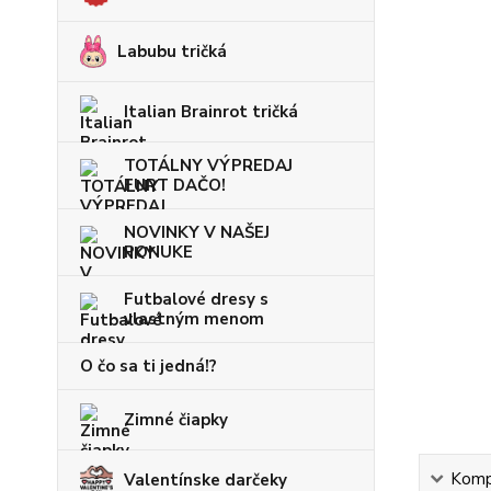
Labubu tričká
Italian Brainrot tričká
TOTÁLNY VÝPREDAJ
FURT DAČO!
NOVINKY V NAŠEJ
PONUKE
Futbalové dresy s
vlastným menom
O čo sa ti jedná!?
Zimné čiapky
Kompl
Valentínske darčeky