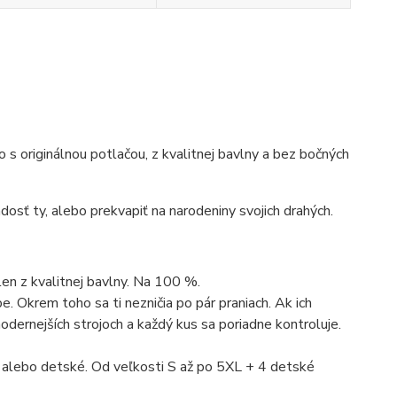
ko s originálnou potlačou, z kvalitnej bavlny a bez bočných
dosť ty, alebo prekvapiť na narodeniny svojich drahých.
len z kvalitnej bavlny. Na 100 %.
. Okrem toho sa ti nezničia po pár praniach. Ak ich
dernejších strojoch a každý kus sa poriadne kontroluje.
 alebo detské. Od veľkosti S až po 5XL + 4 detské