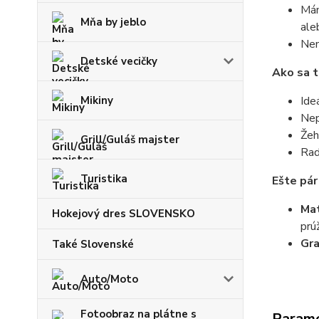
Mám
Mňa by jeblo
ale
Nem
Detské vecičky
Ako sa t
Mikiny
Ide
Nep
Žeh
Grill/Guláš majster
Rad
Turistika
Ešte pár
Mat
Hokejový dres SLOVENSKO
prú
Gr
Také Slovenské
Auto/Moto
Fotoobraz na plátne s
Param