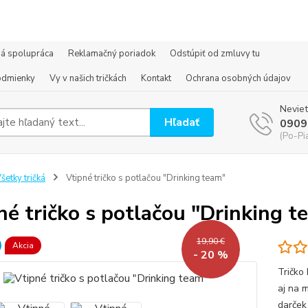
á spolupráca
Reklamačný poriadok
Odstúpiť od zmluvy tu
odmienky
Vy v našich tričkách
Kontakt
Ochrana osobných údajov
Neviet
Hľadať
0909
(Po-Pi
šetky tričká
Vtipné tričko s potlačou "Drinking team"
né tričko s potlačou "Drinking t
19,90 €
Akcia
- 20 %
Tričko 
aj na m
darček 