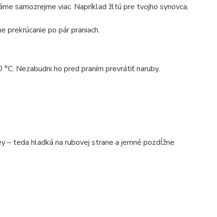
máme samozrejme viac. Napríklad žltú pre tvojho synovca,
e prekrúcanie po pár praniach.
0 °C. Nezabudni ho pred praním prevrátiť naruby.
 – teda hladká na rubovej strane a jemné pozdĺžne