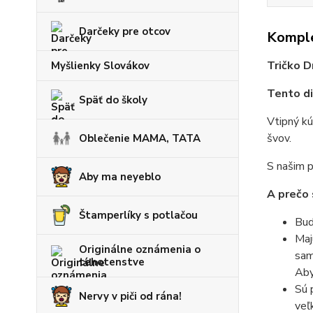
Darčeky pre otcov
Komple
Tričko D
Myšlienky Slovákov
Tento di
Späť do školy
Vtipný kú
švov.
Oblečenie MAMA, TATA
S našim p
Aby ma neyeblo
A prečo 
Štamperlíky s potlačou
Bud
Maj
Originálne oznámenia o
sam
tehotenstve
Aby
Sú 
Nervy v piči od rána!
veľ