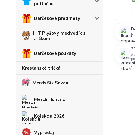
potlačou
Darčekové predmety
D
HIT Plyšový medvedík s
N
tričkom
30
Darčekové poukazy
ok
pr
Kresťanské tričká
Merch Six Seven
Merch Huntrix
Kolekcia 2026
Výpredaj