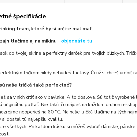
tné špecifikácie
rinking team, ktoré by si určite mal mať,
zajn tlačíme aj na mikinu -
objednáte tu
sok do tvojej skrine a perfektný darček pre tvojich blízkych. Trič
erfektným tričkom nikdy nebudeš tuctový. Či už si chceš urobiť ra
sú naše tričká také perfektné?
eš sa v nich cítiť ako v bavlnke. A to doslova. Sú totiž vyrobené 
ú originálnu potlač. Nie takú, čo nájdeš na každom druhom e-shope
ozrejme neoperieš na 60 °C. Na naše tričká tlačíme na tých najmo
 si dostal tú najlepšiu kvalitu.
pre všetkých. Pri každom kúsku si môžeš vybrať dámske, pánske,
kosti.