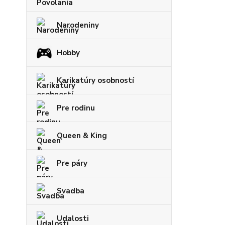
Narodeniny
Hobby
Karikatúry osobností
Pre rodinu
Queen & King
Pre páry
Svadba
Udalosti