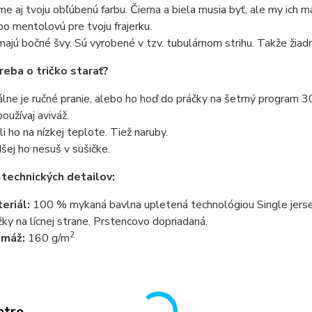
e aj tvoju obľúbenú farbu. Čierna a biela musia byť, ale my ich 
bo mentolovú pre tvoju frajerku.
ajú bočné švy. Sú vyrobené v tzv. tubulárnom strihu. Takže žiadn
reba o tričko starať?
álne je ručné pranie, alebo ho hoď do práčky na šetrný program 3
oužívaj aviváž.
li ho na nízkej teplote. Tiež naruby.
šej ho nesuš v sušičke.
 technických detailov:
eriál:
100 % mykaná bavlna upletená technológiou Single jersey
žky na lícnej strane. Prstencovo dopriadaná.
2
amáž:
160 g/m
etre