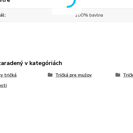
ál
100% bavlna
zaradený v kategóriách
y tričká
Tričká pre mužov
Trič
sti