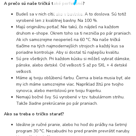
A prečo sú naše tričká také perfektné?
Budeš sa v nich cítiť ako v bavlnke. A to doslova. Sú totiž
vyrobené len z kvalitnej bavlny. Na 100 %.
Majú originálnu potlač. Nie takú, čo nájdeš na každom
druhom e-shope. Okrem toho sa ti nezničia po pár praniach.
Ak ich samozrejme neoperieš na 60 °C. Na naše tričká
tlačíme na tých najmodernejších strojoch a každý kus sa
poriadne kontroluje. Aby si dostal tú najlepšiu kvalitu.
Sú pre všetkých. Pri každom kúsku si môžeš vybrať dámske,
pánske, alebo detské. Od veľkosti S až po 5XL + 4 detské
veľkosti.
Máme aj tvoju obľúbenú farbu. Čierna a biela musia byť, ale
my ich máme samozrejme viac. Napríklad žltú pre tvojho
synovca, alebo mentolovú pre tvoju frajerku.
Nemajú bočné švy. Sú vyrobené v tzv. tubulárnom strihu.
Takže žiadne prekrúcanie po pár praniach.
Ako sa treba o tričko starať?
Ideálne je ručné pranie, alebo ho hoď do práčky na šetrný
program 30 °C. Nezabudni ho pred praním prevrátiť naruby.