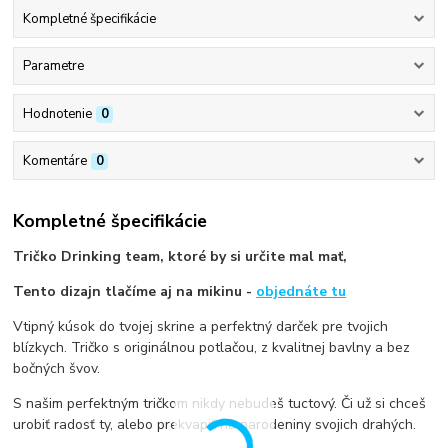
Kompletné špecifikácie
Parametre
Hodnotenie
0
Komentáre
0
Kompletné špecifikácie
Tričko Drinking team, ktoré by si určite mal mať,
Tento dizajn tlačíme aj na mikinu -
objednáte tu
Vtipný kúsok do tvojej skrine a perfektný darček pre tvojich
blízkych. Tričko s originálnou potlačou, z kvalitnej bavlny a bez
bočných švov.
S našim perfektným tričkom nikdy nebudeš tuctový. Či už si chceš
urobiť radosť ty, alebo prekvapiť na narodeniny svojich drahých.