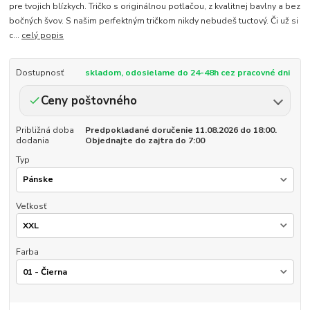
pre tvojich blízkych. Tričko s originálnou potlačou, z kvalitnej bavlny a bez
bočných švov. S našim perfektným tričkom nikdy nebudeš tuctový. Či už si
c...
celý popis
Dostupnosť
skladom, odosielame do 24-48h cez pracovné dni
Ceny poštovného
Približná doba
Predpokladané doručenie 11.08.2026 do 18:00.
dodania
Objednajte do zajtra do 7:00
Typ
Veľkosť
Farba