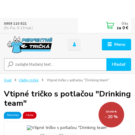
0
ks
0909 110 821
za
0 €
(Po-Pia, 8-16 hod.)
Menu
Hľadať
Úvod
Všetky tričká
Vtipné tričko s potlačou "Drinking team"
Vtipné tričko s potlačou "Drinking
team"
19,90 €
Novinka
Akcia
- 20 %