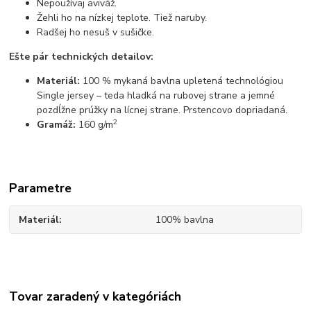
Nepoužívaj aviváž.
Žehli ho na nízkej teplote. Tiež naruby.
Radšej ho nesuš v sušičke.
Ešte pár technických detailov:
Materiál:
100 % mykaná bavlna upletená technológiou
Single jersey – teda hladká na rubovej strane a jemné
pozdĺžne prúžky na lícnej strane. Prstencovo dopriadaná.
2
Gramáž:
160 g/m
Parametre
Materiál
100% bavlna
Tovar zaradený v kategóriách