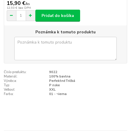
15,90 €
/
ks
12,93 €
bez DPH
Pridať do košíka
Poznámka k tomuto produktu
Číslo produktu:
9022
Materiál:
100% bavlna
Výrobca:
PerfektnéTričká
Typ:
P nske
Veľkosť:
XXL
Farba:
01 - ¬ierna