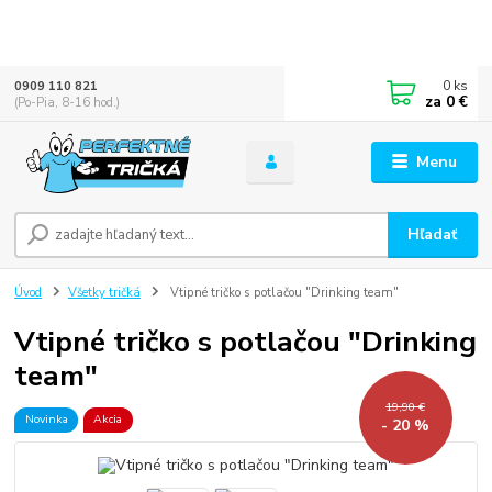
0
ks
0909 110 821
za
0 €
(Po-Pia, 8-16 hod.)
Menu
Hľadať
Úvod
Všetky tričká
Vtipné tričko s potlačou "Drinking team"
Vtipné tričko s potlačou "Drinking
team"
19,90 €
Novinka
Akcia
- 20 %