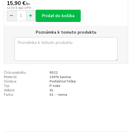
15,90 €
/
ks
12,93 €
bez DPH
Pridať do košíka
Poznámka k tomuto produktu
Číslo produktu:
9022
Materiál:
100% bavlna
Výrobca:
PerfektnéTričká
Typ:
P nske
Veľkosť:
XL
Farba:
01 - ¬ierna