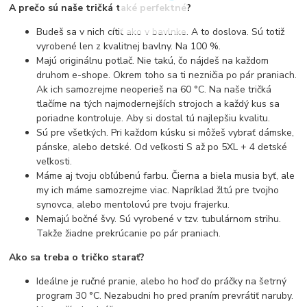
A prečo sú naše tričká také perfektné?
Budeš sa v nich cítiť ako v bavlnke. A to doslova. Sú totiž
vyrobené len z kvalitnej bavlny. Na 100 %.
Majú originálnu potlač. Nie takú, čo nájdeš na každom
druhom e-shope. Okrem toho sa ti nezničia po pár praniach.
Ak ich samozrejme neoperieš na 60 °C. Na naše tričká
tlačíme na tých najmodernejších strojoch a každý kus sa
poriadne kontroluje. Aby si dostal tú najlepšiu kvalitu.
Sú pre všetkých. Pri každom kúsku si môžeš vybrať dámske,
pánske, alebo detské. Od veľkosti S až po 5XL + 4 detské
veľkosti.
Máme aj tvoju obľúbenú farbu. Čierna a biela musia byť, ale
my ich máme samozrejme viac. Napríklad žltú pre tvojho
synovca, alebo mentolovú pre tvoju frajerku.
Nemajú bočné švy. Sú vyrobené v tzv. tubulárnom strihu.
Takže žiadne prekrúcanie po pár praniach.
Ako sa treba o tričko starať?
Ideálne je ručné pranie, alebo ho hoď do práčky na šetrný
program 30 °C. Nezabudni ho pred praním prevrátiť naruby.