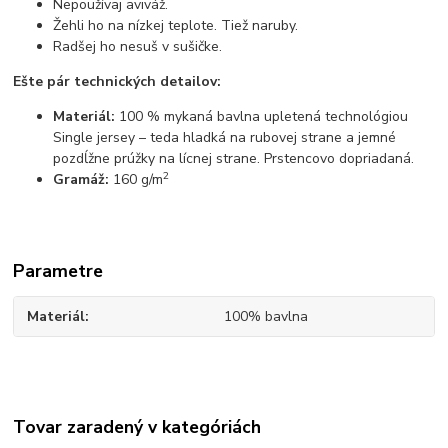
Nepoužívaj aviváž.
Žehli ho na nízkej teplote. Tiež naruby.
Radšej ho nesuš v sušičke.
Ešte pár technických detailov:
Materiál:
100 % mykaná bavlna upletená technológiou
Single jersey – teda hladká na rubovej strane a jemné
pozdĺžne prúžky na lícnej strane. Prstencovo dopriadaná.
2
Gramáž:
160 g/m
Parametre
Materiál
100% bavlna
Tovar zaradený v kategóriách