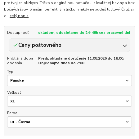
pre tvojich blízkych. Tričko s originálnou potlačou, z kvalitnej bavlny a bez
bočných švov. S našim perfektným tričkom nikdy nebudeš tuctový. Či už si
c...
celý popis
Dostupnosť
skladom, odosielame do 24-48h cez pracovné dni
Ceny poštovného
Približná doba
Predpokladané doručenie 11.08.2026 do 18:00.
dodania
Objednajte dnes do 7:00
Typ
Veľkosť
Farba