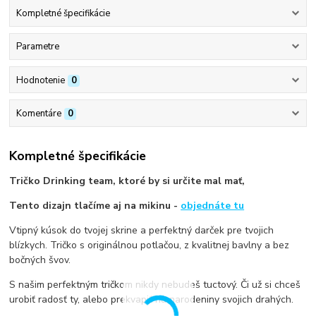
Kompletné špecifikácie
Parametre
Hodnotenie
0
Komentáre
0
Kompletné špecifikácie
Tričko Drinking team, ktoré by si určite mal mať,
Tento dizajn tlačíme aj na mikinu -
objednáte tu
Vtipný kúsok do tvojej skrine a perfektný darček pre tvojich
blízkych. Tričko s originálnou potlačou, z kvalitnej bavlny a bez
bočných švov.
S našim perfektným tričkom nikdy nebudeš tuctový. Či už si chceš
urobiť radosť ty, alebo prekvapiť na narodeniny svojich drahých.