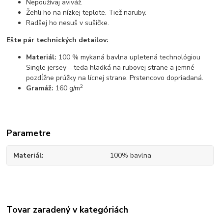
Nepoužívaj aviváž.
Žehli ho na nízkej teplote. Tiež naruby.
Radšej ho nesuš v sušičke.
Ešte pár technických detailov:
Materiál:
100 % mykaná bavlna upletená technológiou
Single jersey – teda hladká na rubovej strane a jemné
pozdĺžne prúžky na lícnej strane. Prstencovo dopriadaná.
2
Gramáž:
160 g/m
Parametre
Materiál
100% bavlna
Tovar zaradený v kategóriách