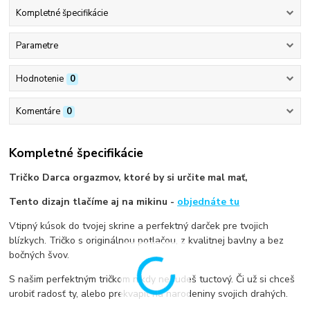
Kompletné špecifikácie
Parametre
Hodnotenie
0
Komentáre
0
Kompletné špecifikácie
Tričko Darca orgazmov, ktoré by si určite mal mať,
Tento dizajn tlačíme aj na mikinu -
objednáte tu
Vtipný kúsok do tvojej skrine a perfektný darček pre tvojich
blízkych. Tričko s originálnou potlačou, z kvalitnej bavlny a bez
bočných švov.
S našim perfektným tričkom nikdy nebudeš tuctový. Či už si chceš
urobiť radosť ty, alebo prekvapiť na narodeniny svojich drahých.