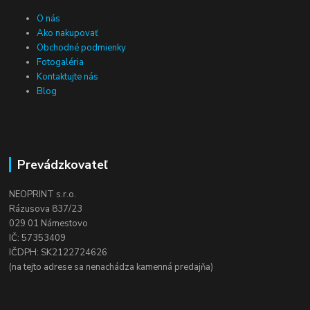
O nás
Ako nakupovať
Obchodné podmienky
Fotogaléria
Kontaktujte nás
Blog
Prevádzkovateľ
NEOPRINT s.r.o.
Rázusova 837/23
029 01 Námestovo
IČ: 57353409
IČDPH: SK2122724626
(na tejto adrese sa nenachádza kamenná predajňa)