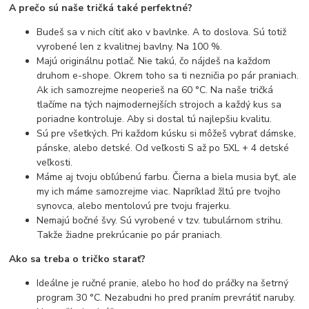
A prečo sú naše tričká také perfektné?
Budeš sa v nich cítiť ako v bavlnke. A to doslova. Sú totiž
vyrobené len z kvalitnej bavlny. Na 100 %.
Majú originálnu potlač. Nie takú, čo nájdeš na každom
druhom e-shope. Okrem toho sa ti nezničia po pár praniach.
Ak ich samozrejme neoperieš na 60 °C. Na naše tričká
tlačíme na tých najmodernejších strojoch a každý kus sa
poriadne kontroluje. Aby si dostal tú najlepšiu kvalitu.
Sú pre všetkých. Pri každom kúsku si môžeš vybrať dámske,
pánske, alebo detské. Od veľkosti S až po 5XL + 4 detské
veľkosti.
Máme aj tvoju obľúbenú farbu. Čierna a biela musia byť, ale
my ich máme samozrejme viac. Napríklad žltú pre tvojho
synovca, alebo mentolovú pre tvoju frajerku.
Nemajú bočné švy. Sú vyrobené v tzv. tubulárnom strihu.
Takže žiadne prekrúcanie po pár praniach.
Ako sa treba o tričko starať?
Ideálne je ručné pranie, alebo ho hoď do práčky na šetrný
program 30 °C. Nezabudni ho pred praním prevrátiť naruby.