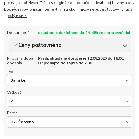
pre tvojich blízkych. Tričko s originálnou potlačou, z kvalitnej bavlny a bez
bočných švov. S našim perfektným tričkom nikdy nebudeš tuctový. Či už si
...
celý popis
Dostupnosť
skladom, odosielame do 24-48h cez pracovné dni
Ceny poštovného
Približná doba
Predpokladané doručenie 12.08.2026 do 18:00.
dodania
Objednajte do zajtra do 7:00
Typ
Veľkosť
Farba