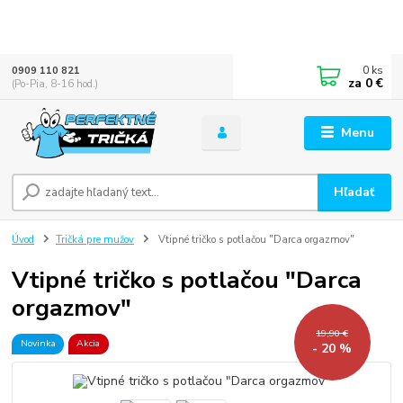
0
ks
0909 110 821
za
0 €
(Po-Pia, 8-16 hod.)
Menu
Hľadať
Úvod
Tričká pre mužov
Vtipné tričko s potlačou "Darca orgazmov"
Vtipné tričko s potlačou "Darca
orgazmov"
19,90 €
Novinka
Akcia
- 20 %