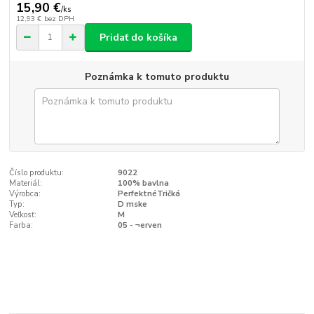
15,90 €
/
ks
12,93 €
bez DPH
Pridať do košíka
Poznámka k tomuto produktu
Číslo produktu:
9022
Materiál:
100% bavlna
Výrobca:
PerfektnéTričká
Typ:
D mske
Veľkosť:
M
Farba:
05 - ¬erven